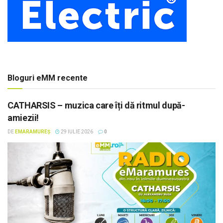
Bloguri eMM recente
CATHARSIS – muzica care îți dă ritmul după-
amiezii!
DE
EMARAMUREȘ
29 IULIE 2026
0