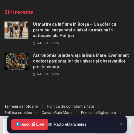
Stiri recente
Urmărire ca în filme în Borșa – Un șofer cu
permisul suspendat a intrat cu mașina în
autospeciala Poliției
6 AUGUST 2026
Astronomia prinde viață în Baia Mare. Eveniment
dedicat pasionaților de univers și observațiilor
prin telescop
6 AUGUST 2026
Termeni de folosire
Politica de confidentialitate
Politica cookies
Cazare Baia Mare
Pensiune Sighișoara
✕
Ascultă Live
Radio eMaramureș
© 2020 eMaramures. Toate drepturile rezervate.