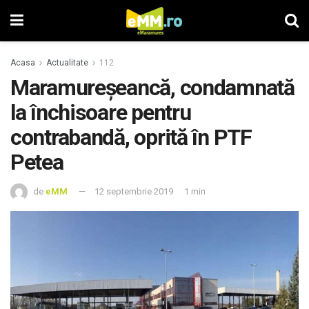
Acasa
Actualitate
112
Maramureşeancă, condamnată
la închisoare pentru
contrabandă, oprită în PTF
Petea
de
eMM
12 septembrie 2019
1 min