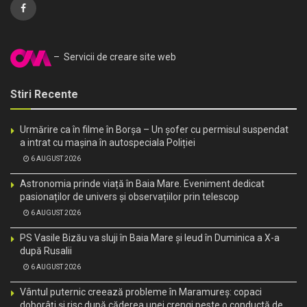
– Servicii de creare site web
Stiri Recente
Urmărire ca în filme în Borșa – Un șofer cu permisul suspendat
a intrat cu mașina în autospeciala Poliției
6 AUGUST 2026
Astronomia prinde viață în Baia Mare. Eveniment dedicat
pasionaților de univers și observațiilor prin telescop
6 AUGUST 2026
PS Vasile Bizău va sluji în Baia Mare și Ieud în Duminica a X-a
după Rusalii
6 AUGUST 2026
Vântul puternic creează probleme în Maramureș: copaci
doborâți și risc după căderea unei crengi peste o conductă de