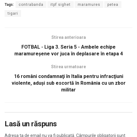
Tags:
contrabanda
itpf sighet
maramures
petea
tigari
Stirea anterioara
FOTBAL - Liga 3. Seria 5 - Ambele echipe
maramureșene vor juca în deplasare în etapa 4
Stirea urmatoare
16 români condamnaţi în Italia pentru infracţiuni
violente, aduşi sub escortă în România cu un zbor
militar
Lasă un răspuns
Adresa ta de email nu va fi publicată.
Câmpurile obligatorii sunt