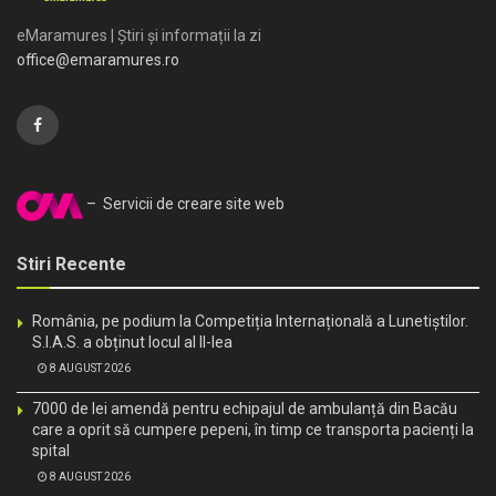
eMaramures | Știri și informații la zi
office@emaramures.ro
– Servicii de creare site web
Stiri Recente
România, pe podium la Competiția Internațională a Lunetiștilor.
S.I.A.S. a obținut locul al II-lea
8 AUGUST 2026
7000 de lei amendă pentru echipajul de ambulanță din Bacău
care a oprit să cumpere pepeni, în timp ce transporta pacienți la
spital
8 AUGUST 2026