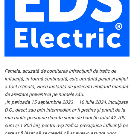
Femeia, acuzată de comiterea infracţiunii de trafic de
influenţă, în formă continuată, este urmărită penal şi iniţial
a fost reţinută, vineri instanţa de judecată emiţând mandat
de arestare preventivă pe numele său.
„În perioada 15 septembrie 2023 – 10 iulie 2024, inculpata
D.C., direct sau prin intermediar, ar fi pretins şi primit de la
mai multe persoane diferite sume de bani (în total 42.700
euro şi 1.800 lei), pentru a-şi trafica presupusa influenţă pe
care ar fi lăsat să se creadă că ar avea-o asupra unor