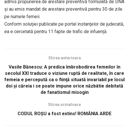
admis propunerea de arestare preventivă formulată de DNA
şi au emis mandat de arestare preventivă pentru 30 de zile
pe numele femeii.
Conform soluţiei publicate pe portal instanţelor de judecată,
ea e cercetată pentru 11 fapte de trafic de infuenţă.
Stirea anterioara
Vasile Bănescu: A predica îmbrobodirea femeilor în
secolul XXI traduce o viziune ruptă de realitate, în care
femeia e percepută ca o fiinţă situată invariabil pe locul
doi şi căreia i se poate impune orice năzbâtie debitată
de fanatismul misogin
Stirea urmatoare
CODUL ROȘU a fost extins! ROMÂNIA ARDE