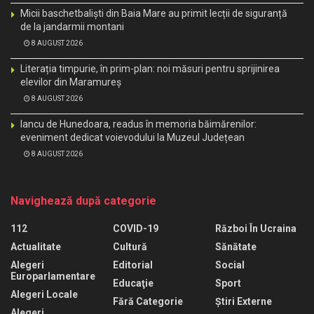
Micii baschetbaliști din Baia Mare au primit lecții de siguranță
de la jandarmii montani
8 AUGUST 2026
Literația timpurie, în prim-plan: noi măsuri pentru sprijinirea
elevilor din Maramureș
8 AUGUST 2026
Iancu de Hunedoara, readus în memoria băimărenilor:
eveniment dedicat voievodului la Muzeul Județean
8 AUGUST 2026
Navighează după categorie
112
COVID-19
Război În Ucraina
Actualitate
Cultură
Sănătate
Alegeri
Editorial
Social
Europarlamentare
Educaţie
Sport
Alegeri Locale
Fără Categorie
Știri Externe
Alegeri