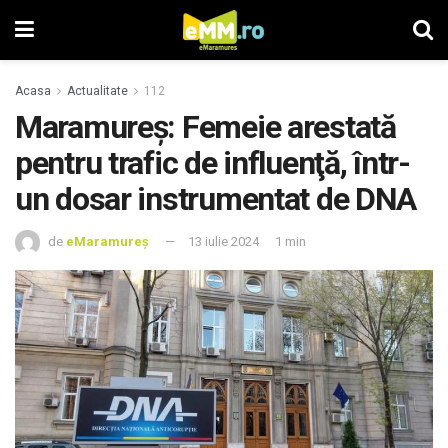
Acasa
Actualitate
112
Maramureş: Femeie arestată
pentru trafic de influenţă, într-
un dosar instrumentat de DNA
de
eMaramureș
13 iulie 2024
1 min