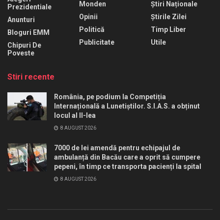
Monden
Știri Naționale
Prezidentiale
Opinii
Știrile Zilei
Anunturi
Politică
Timp Liber
Bloguri EMM
Publicitate
Utile
Chipuri De
Poveste
Stiri recente
România, pe podium la Competiția
Internațională a Lunetiștilor. S.I.A.S. a obținut
locul al II-lea
8 AUGUST 2026
7000 de lei amendă pentru echipajul de
ambulanță din Bacău care a oprit să cumpere
pepeni, în timp ce transporta pacienți la spital
8 AUGUST 2026