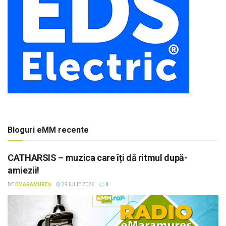
Bloguri eMM recente
CATHARSIS – muzica care îți dă ritmul după-
amiezii!
DE
EMARAMUREȘ
29 IULIE 2026
0