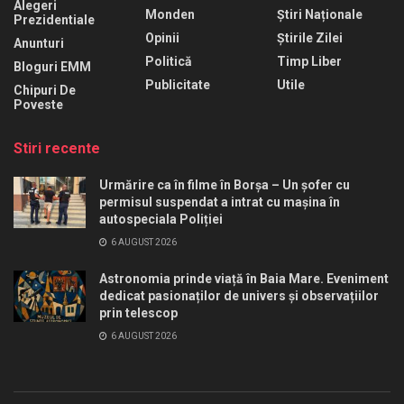
Alegeri
Monden
Știri Naționale
Prezidentiale
Opinii
Știrile Zilei
Anunturi
Politică
Timp Liber
Bloguri EMM
Publicitate
Utile
Chipuri De
Poveste
Stiri recente
Urmărire ca în filme în Borșa – Un șofer cu
permisul suspendat a intrat cu mașina în
autospeciala Poliției
6 AUGUST 2026
Astronomia prinde viață în Baia Mare. Eveniment
dedicat pasionaților de univers și observațiilor
prin telescop
6 AUGUST 2026