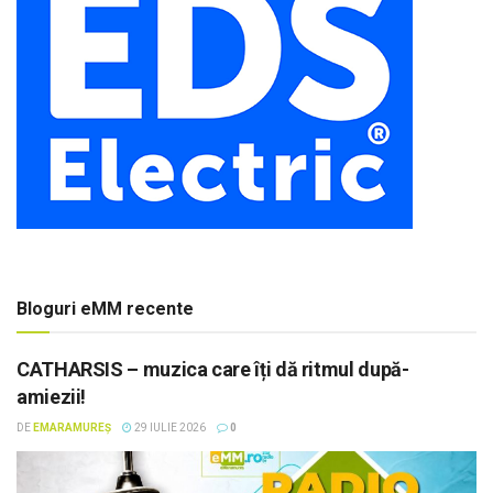
Bloguri eMM recente
CATHARSIS – muzica care îți dă ritmul după-
amiezii!
DE
EMARAMUREȘ
29 IULIE 2026
0