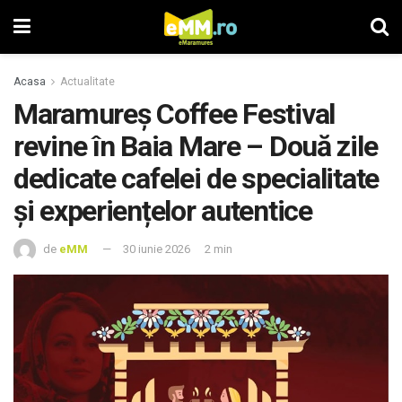
Acasa
Actualitate
Maramureș Coffee Festival
revine în Baia Mare – Două zile
dedicate cafelei de specialitate
și experiențelor autentice
de
eMM
30 iunie 2026
2 min