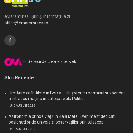
eMaramures | Știri și informații la zi
office@emaramures.ro
– Servicii de creare site web
Stiri Recente
Urmărire ca în filme în Borșa – Un șofer cu permisul suspendat
a intrat cu mașina în autospeciala Poliției
6 AUGUST 2026
Astronomia prinde viață în Baia Mare. Eveniment dedicat
pasionaților de univers și observațiilor prin telescop
6 AUGUST 2026