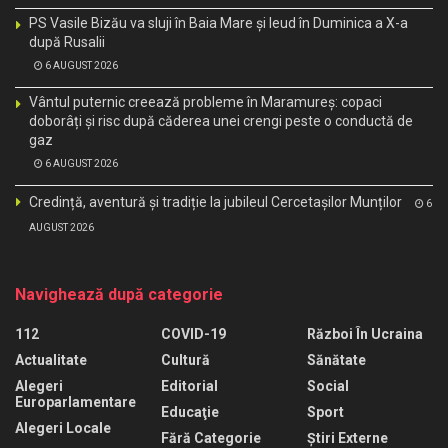
PS Vasile Bizău va sluji în Baia Mare și Ieud în Duminica a X-a
după Rusalii
6 AUGUST 2026
Vântul puternic creează probleme în Maramureș: copaci
doborâți și risc după căderea unei crengi peste o conductă de
gaz
6 AUGUST 2026
Credință, aventură și tradiție la jubileul Cercetașilor Munților
6
AUGUST 2026
Navighează după categorie
112
COVID-19
Război În Ucraina
Actualitate
Cultură
Sănătate
Alegeri
Editorial
Social
Europarlamentare
Educaţie
Sport
Alegeri Locale
Fără Categorie
Știri Externe