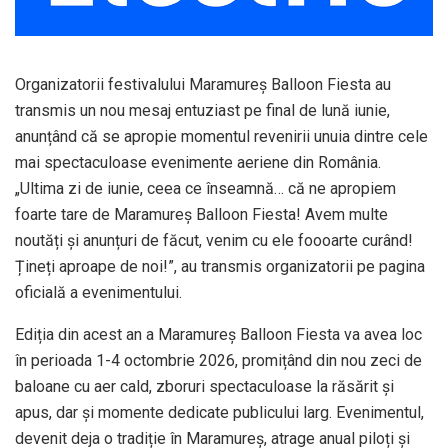
Organizatorii festivalului Maramureș Balloon Fiesta au
transmis un nou mesaj entuziast pe final de lună iunie,
anunțând că se apropie momentul revenirii unuia dintre cele
mai spectaculoase evenimente aeriene din România.
„Ultima zi de iunie, ceea ce înseamnă… că ne apropiem
foarte tare de Maramureș Balloon Fiesta! Avem multe
noutăți și anunțuri de făcut, venim cu ele foooarte curând!
Țineți aproape de noi!”, au transmis organizatorii pe pagina
oficială a evenimentului.
Ediția din acest an a Maramureș Balloon Fiesta va avea loc
în perioada 1-4 octombrie 2026, promițând din nou zeci de
baloane cu aer cald, zboruri spectaculoase la răsărit și
apus, dar și momente dedicate publicului larg. Evenimentul,
devenit deja o tradiție în Maramureș, atrage anual piloți și