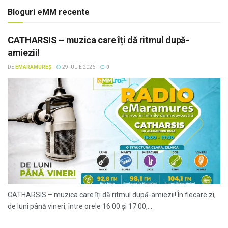
Bloguri eMM recente
CATHARSIS – muzica care îți dă ritmul după-
amiezii!
DE
EMARAMUREȘ
29 IULIE 2026
0
CATHARSIS – muzica care îți dă ritmul după-amiezii! În fiecare zi,
de luni până vineri, între orele 16:00 și 17:00,...