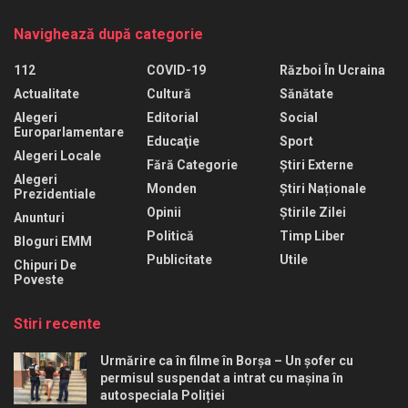
Navighează după categorie
112
COVID-19
Război În Ucraina
Actualitate
Cultură
Sănătate
Alegeri
Editorial
Social
Europarlamentare
Educaţie
Sport
Alegeri Locale
Fără Categorie
Știri Externe
Alegeri
Monden
Știri Naționale
Prezidentiale
Opinii
Știrile Zilei
Anunturi
Politică
Timp Liber
Bloguri EMM
Publicitate
Utile
Chipuri De
Poveste
Stiri recente
Urmărire ca în filme în Borșa – Un șofer cu
permisul suspendat a intrat cu mașina în
autospeciala Poliției