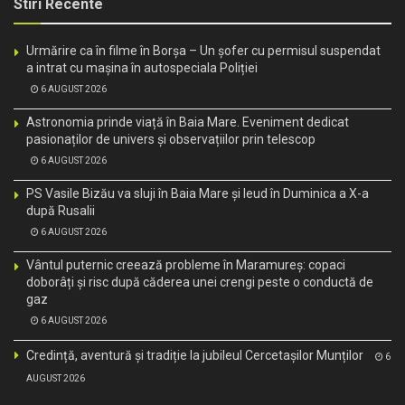
Stiri Recente
Urmărire ca în filme în Borșa – Un șofer cu permisul suspendat
a intrat cu mașina în autospeciala Poliției
6 AUGUST 2026
Astronomia prinde viață în Baia Mare. Eveniment dedicat
pasionaților de univers și observațiilor prin telescop
6 AUGUST 2026
PS Vasile Bizău va sluji în Baia Mare și Ieud în Duminica a X-a
după Rusalii
6 AUGUST 2026
Vântul puternic creează probleme în Maramureș: copaci
doborâți și risc după căderea unei crengi peste o conductă de
gaz
6 AUGUST 2026
Credință, aventură și tradiție la jubileul Cercetașilor Munților
6
AUGUST 2026