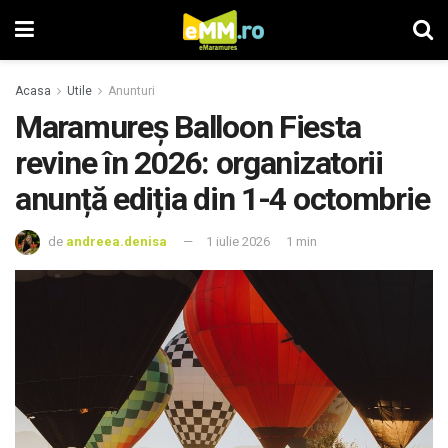
Acasa
Utile
Anunturi
Maramureș Balloon Fiesta
revine în 2026: organizatorii
anunță ediția din 1-4 octombrie
de
andreea.denisa
1 iulie 2026
1 min