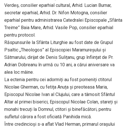
Verdeş, consilier eparhial cultural, Arhid. Lucian Burnar,
secretar eparhial, Arhid. Dr. Nifon Motogna, consilier
eparhial pentru administrarea Catedralei Episcopale „Sfânta
Treime” Baia Mare, Arhid. Vasile Pop, consilier eparhial
pentru protocol.
Răspunsurile la Sfânta Liturghie au fost date de Grupul
Psaltic „Theologos” al Episcopiei Maramureșului și
Sătmarului, dirijat de Denis Sulițanu, grup înființat de Pr.
Adrian Dobreanu în urmă cu 10 ani, a cărui aniversare va
alea loc mâine.
La ectenia pentru cei adormiți au fost pomeniți ctitorul
Nicolae Gherman, cu fetița Anuța și preoteasa Maria,
Episcopul Nicolae Ivan al Clujului, care a târnosit Sfântul
Altar al primei biserici, Episcopul Nicolae Colan, stareți și
monahi trecuți la Domnul, ctitori și binefăcători, pentru
sufletul cărora a fost oficiată Panihida mică.
Între credincioși s-a aflat Vlad Herman, primarul orașului