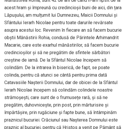
Mănăstirea Rohia, sunt 42 de ani de când n-am lipsit de la
acest hram și împreună cu credincioșii buni de aici, din țara
Lăpușului, am mulțumit lui Dumnezeu, Maicii Domnului și
Sfântului Ierarh Nicolae pentru toate darurile revărsate
asupra acestui loc. Revenim în fiecare an să facem bucurie
obștii Mănăstirii Rohia, condusă de Părintele Arhimandrit
Macarie, care este exarhul mănăstirilor, să facem bucurie
credincioșilor și să ne pregătim de sfintele sărbători
creștine de iarnă. De la Sfântul Nicolae începem să
colindăm. De la intrarea în biserică, de fapt, se poate
colinda, pentru că atunci se cântă pentru prima dată
Catavasiile Nașterii Domnului, dar de obicei de la Sfântul
Ierarh Nicolae începem să colindăm colindele noastre
strămoșești, care sunt de o frumusețe rară, și să ne
pregătim, duhovnicește, prin post, prin mărturisire și
împărtășire, prin rugăciune și fapte bune, să întâmpinăm
praznicul bucuriei. Crăciunul sau Nașterea Domnului este
praznic al bucuriei, pentru că Hristos a venit pe Pământ să