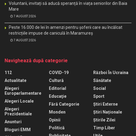
Voluntarii, invitați să aducă speranță în viața seniorilor din Baia
Mare
7 AUGUST 2026
Peste 16.000 de lei în amenzi pentru șoferii care au încălcat
restricțiile impuse de caniculă în Maramureș
7 AUGUST 2026
Navighează după categorie
112
COVID-19
Război În Ucraina
Actualitate
Cultură
Sănătate
Alegeri
Editorial
Social
Europarlamentare
Educaţie
Sport
Alegeri Locale
Fără Categorie
Știri Externe
Alegeri
Monden
Știri Naționale
Prezidentiale
Opinii
Știrile Zilei
Anunturi
Politică
Timp Liber
Bloguri EMM
Publicitate
Utile