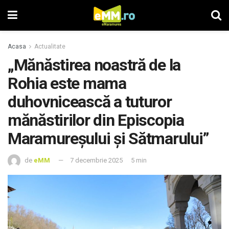
Acasa
Actualitate
„Mănăstirea noastră de la
Rohia este mama
duhovnicească a tuturor
mănăstirilor din Episcopia
Maramureșului și Sătmarului”
de
eMM
7 decembrie 2025
5 min