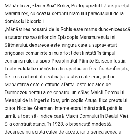
Mănăstirea „Sfânta Ana” Rohia, Protopopiatul Lăpuș județul
Maramureș, cu ocazia serbării hramului paraclisului de la
demisolul bisericii.
„Mănăstirea noastră de la Rohia este mama duhovnicească
a tuturor mănăstirilor din Episcopia Maramureșului și
Sătmarului, deoarece este singura care a supraviețuit
prigoanei comuniste și nu a fost desființată în timpul
comunismului, a spus Preasfințitul Părinte Episcop Iustin.
Toate celelalte mănăstiri din eparhie au fost fie desființate,
fie li s-a schimbat destinația, atâtea câte erau, puține.
Mănăstirea este o ctitorie sfântă, este loc ales de
Dumnezeu pentru a se construi un sălaș Maicii Domnului.
Mesajul de la îngeri a fost, prin copila Anuța, fiica preotului
ctitor Nicolae Gherman, întemeietorul mănăstirii, până la
urmă, a fost să-i ridice casă Maicii Domnului în Dealul Viei.
S-a construit atunci, în 1923, o bisericuță modestă,
deoarece nu exista calea de acces, iar biserica aceea a