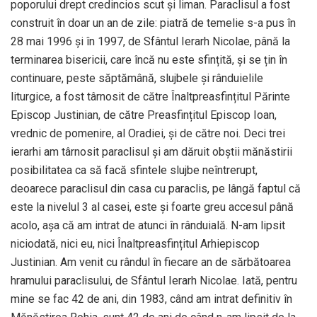
poporului drept credincios scut și liman. Paraclisul a fost
construit în doar un an de zile: piatră de temelie s-a pus în
28 mai 1996 și în 1997, de Sfântul Ierarh Nicolae, până la
terminarea bisericii, care încă nu este sfințită, și se țin în
continuare, peste săptămână, slujbele și rânduielile
liturgice, a fost târnosit de către Înaltpreasfințitul Părinte
Episcop Justinian, de către Preasfințitul Episcop Ioan,
vrednic de pomenire, al Oradiei, și de către noi. Deci trei
ierarhi am târnosit paraclisul și am dăruit obștii mănăstirii
posibilitatea ca să facă sfintele slujbe neîntrerupt,
deoarece paraclisul din casa cu paraclis, pe lângă faptul că
este la nivelul 3 al casei, este și foarte greu accesul până
acolo, așa că am intrat de atunci în rânduială. N-am lipsit
niciodată, nici eu, nici Înaltpreasfințitul Arhiepiscop
Justinian. Am venit cu rândul în fiecare an de sărbătoarea
hramului paraclisului, de Sfântul Ierarh Nicolae. Iată, pentru
mine se fac 42 de ani, din 1983, când am intrat definitiv în