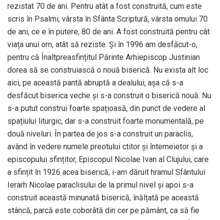
rezistat 70 de ani. Pentru atât a fost construită, cum este
scris în Psalmi, vârsta în Sfânta Scriptură, vârsta omului 70
de ani, ce e în putere, 80 de ani. A fost construită pentru cât
viața unui om, atât să reziste. Și în 1996 am desfăcut-o,
pentru că Înaltpreasfințitul Părinte Arhiepiscop Justinian
dorea să se construiască o nouă biserică. Nu exista alt loc
aici, pe această pantă abruptă a dealului, așa că s-a
desfăcut biserica veche și s-a construit o biserică nouă. Nu
s-a putut construi foarte spațioasă, din punct de vedere al
spațiului liturgic, dar s-a construit foarte monumentală, pe
două niveluri. În partea de jos s-a construit un paraclis,
având în vedere numele preotului ctitor și întemeietor și a
episcopului sfințitor, Episcopul Nicolae Ivan al Clujului, care
a sfințit în 1926 acea biserică, i-am dăruit hramul Sfântului
Ierarh Nicolae paraclisului de la primul nivel și apoi s-a
construit această minunată biserică, înălțată pe această
stâncă, parcă este coborâtă din cer pe pământ, ca să fie