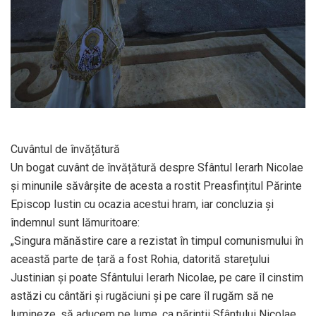
Cuvântul de învățătură
Un bogat cuvânt de învățătură despre Sfântul Ierarh Nicolae
și minunile săvârșite de acesta a rostit Preasfințitul Părinte
Episcop Iustin cu ocazia acestui hram, iar concluzia și
îndemnul sunt lămuritoare:
„Singura mănăstire care a rezistat în timpul comunismului în
această parte de țară a fost Rohia, datorită starețului
Justinian și poate Sfântului Ierarh Nicolae, pe care îl cinstim
astăzi cu cântări și rugăciuni și pe care îl rugăm să ne
lumineze, să aducem pe lume, ca părinții Sfântului Nicolae,