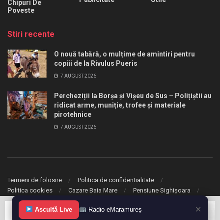
Chipuri De
Poveste
Stiri recente
O nouă tabără, o mulțime de amintiri pentru
copiii de la Rivulus Pueris
7 AUGUST 2026
Percheziții la Borșa și Vișeu de Sus – Polițiștii au
ridicat arme, muniție, trofee și materiale
pirotehnice
7 AUGUST 2026
Termeni de folosire
Politica de confidentialitate
Politica cookies
Cazare Baia Mare
Pensiune Sighișoara
✕
© 2020 eMaramures. Toate drepturile rezervate.
Ascultă Live
Radio eMaramureș