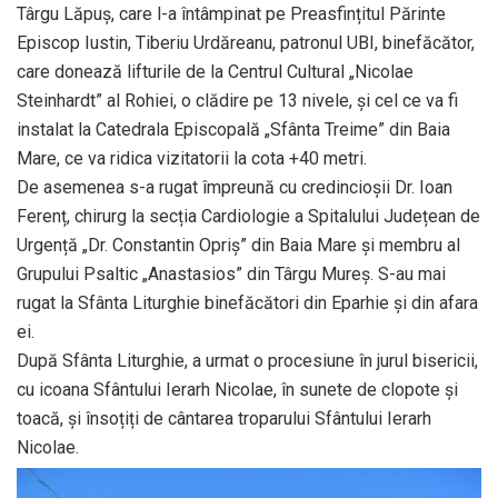
Târgu Lăpuș, care l-a întâmpinat pe Preasfințitul Părinte
Episcop Iustin, Tiberiu Urdăreanu, patronul UBI, binefăcător,
care donează lifturile de la Centrul Cultural „Nicolae
Steinhardt” al Rohiei, o clădire pe 13 nivele, și cel ce va fi
instalat la Catedrala Episcopală „Sfânta Treime” din Baia
Mare, ce va ridica vizitatorii la cota +40 metri.
De asemenea s-a rugat împreună cu credincioșii Dr. Ioan
Ferenț, chirurg la secția Cardiologie a Spitalului Județean de
Urgență „Dr. Constantin Opriș” din Baia Mare și membru al
Grupului Psaltic „Anastasios” din Târgu Mureș. S-au mai
rugat la Sfânta Liturghie binefăcători din Eparhie și din afara
ei.
După Sfânta Liturghie, a urmat o procesiune în jurul bisericii,
cu icoana Sfântului Ierarh Nicolae, în sunete de clopote și
toacă, și însoțiți de cântarea troparului Sfântului Ierarh
Nicolae.