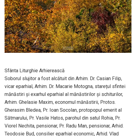
Sfânta Liturghie Arhierească
Soborul slujitor a fost alcătuit din Arhim. Dr. Casian Filip,
vicar eparhial, Arhim. Dr. Macarie Motogna, starețul sfintei
mănăstiri și exarhul eparhial al mănăstirilor și schiturilor,
Arhim. Ghelasie Maxim, economul mănăstirii, Protos.
Gherasim Bledea, Pr. Ioan Socolan, protopopul emerit al
Sătmarului, Pr. Vasile Hatos, parohul din satul Rohia, Pr.
Viorel Nechita, pensionar, Pr. Radu Man, pensionar, Arhid.
Teodosie Bud, consilier eparhial economic, Arhid. Vlad