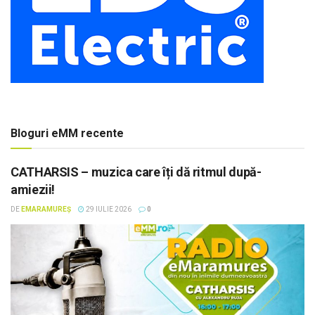
Bloguri eMM recente
CATHARSIS – muzica care îți dă ritmul după-
amiezii!
DE
EMARAMUREȘ
29 IULIE 2026
0