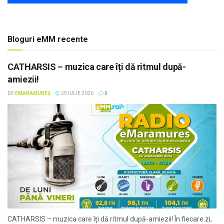
Bloguri eMM recente
CATHARSIS – muzica care îți dă ritmul după-
amiezii!
DE
EMARAMUREȘ
29 IULIE 2026
0
CATHARSIS – muzica care îți dă ritmul după-amiezii! În fiecare zi,