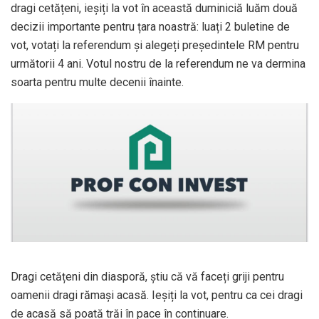
dragi cetățeni, ieșiți la vot în această duminiciă luăm două
decizii importante pentru țara noastră: luați 2 buletine de
vot, votați la referendum și alegeți președintele RM pentru
următorii 4 ani. Votul nostru de la referendum ne va dermina
soarta pentru multe decenii înainte.
Dragi cetățeni din diasporă, știu că vă faceți griji pentru
oamenii dragi rămași acasă. Ieșiți la vot, pentru ca cei dragi
de acasă să poată trăi în pace în continuare.