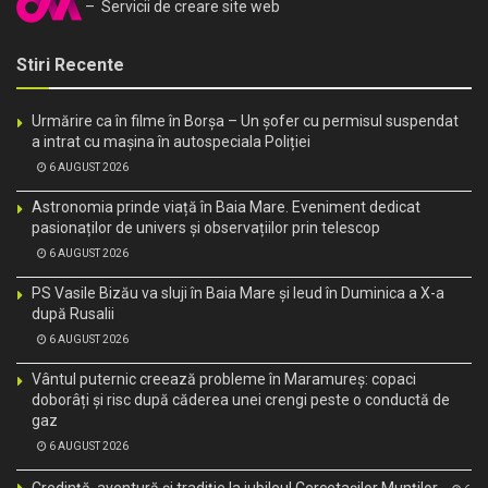
– Servicii de creare site web
Stiri Recente
Urmărire ca în filme în Borșa – Un șofer cu permisul suspendat
a intrat cu mașina în autospeciala Poliției
6 AUGUST 2026
Astronomia prinde viață în Baia Mare. Eveniment dedicat
pasionaților de univers și observațiilor prin telescop
6 AUGUST 2026
PS Vasile Bizău va sluji în Baia Mare și Ieud în Duminica a X-a
după Rusalii
6 AUGUST 2026
Vântul puternic creează probleme în Maramureș: copaci
doborâți și risc după căderea unei crengi peste o conductă de
gaz
6 AUGUST 2026