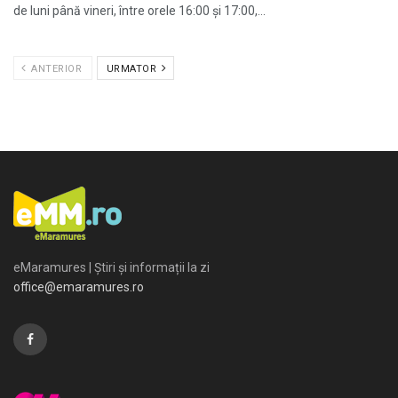
de luni până vineri, între orele 16:00 și 17:00,...
ANTERIOR
URMATOR
eMaramures | Știri și informații la zi
office@emaramures.ro