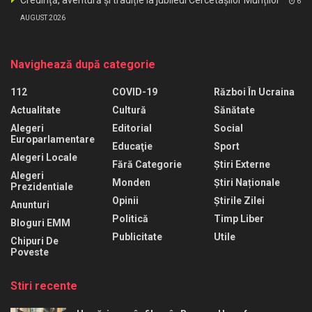
Credință, aventură și tradiție la jubileul Cercetașilor Munților
6
AUGUST 2026
Navighează după categorie
112
COVID-19
Război În Ucraina
Actualitate
Cultură
Sănătate
Alegeri
Editorial
Social
Europarlamentare
Educaţie
Sport
Alegeri Locale
Fără Categorie
Știri Externe
Alegeri
Monden
Știri Naționale
Prezidentiale
Opinii
Știrile Zilei
Anunturi
Politică
Timp Liber
Bloguri EMM
Publicitate
Utile
Chipuri De
Poveste
Stiri recente