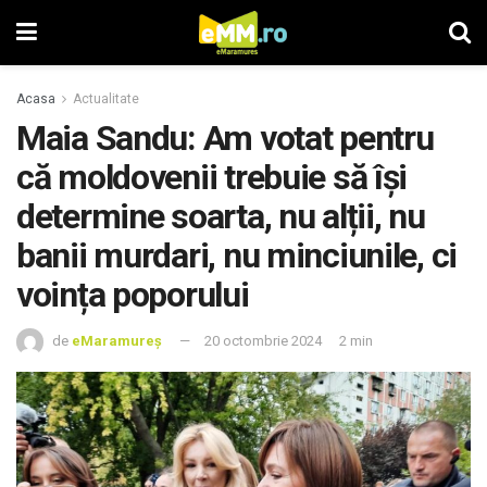
Acasa
Actualitate
Maia Sandu: Am votat pentru
că moldovenii trebuie să își
determine soarta, nu alții, nu
banii murdari, nu minciunile, ci
voința poporului
de
eMaramureș
20 octombrie 2024
2 min