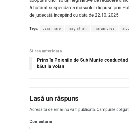
adoptării unor soluţii legislative de reducere a încăr
A hotărât suspendarea măsurilor dispuse prin Hotăr
de judecată începând cu data de 22.10. 2025.
Tags:
baia mare
magistrati
maramures
trib
Stirea anterioara
Prins în Poienile de Sub Munte conducând
băut la volan
Lasă un răspuns
Adresa ta de email nu va fi publicată.
Câmpurile obligat
Comentariu