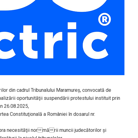
ilor din cadrul Tribunalului Maramureș, convocată de
izării oportunităţii suspendării protestului instituit prin
in 26.08.2025,
tea Constituţională a României în dosarul nr.
upra necesităţii normării muncii judecătorilor şi