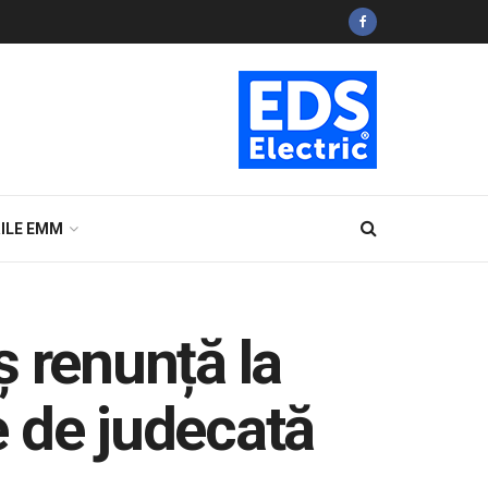
ILE EMM
ş renunță la
le de judecată