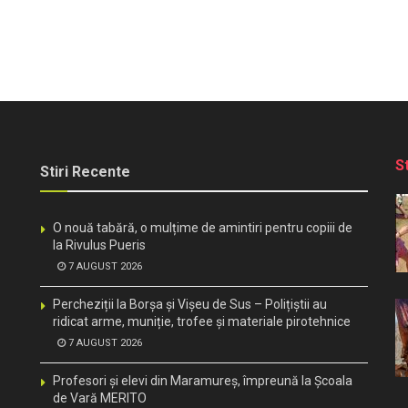
S
Stiri Recente
O nouă tabără, o mulțime de amintiri pentru copiii de
la Rivulus Pueris
7 AUGUST 2026
Percheziții la Borșa și Vișeu de Sus – Polițiștii au
ridicat arme, muniție, trofee și materiale pirotehnice
7 AUGUST 2026
Profesori și elevi din Maramureș, împreună la Școala
de Vară MERITO