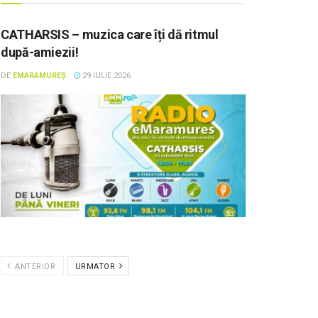
CATHARSIS – muzica care îți dă ritmul
după-amiezii!
DE
EMARAMUREȘ
29 IULIE 2026
ANTERIOR
URMATOR