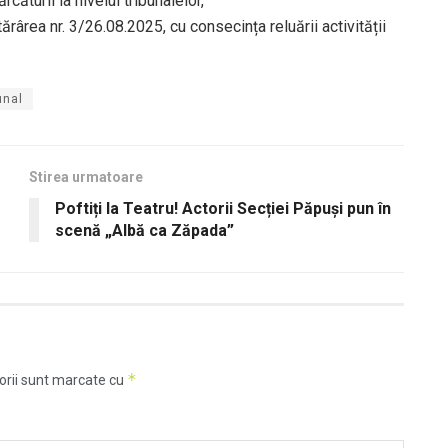
căturii la nivelul tribunalelor,
ârea nr. 3/26.08.2025, cu consecința reluării activității
unal
Stirea urmatoare
Poftiți la Teatru! Actorii Secției Păpuși pun în
scenă „Albă ca Zăpada”
*
orii sunt marcate cu