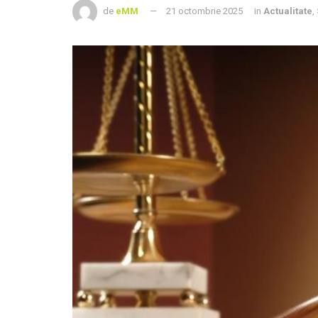
de
eMM
21 octombrie 2025
in
Actualitate
,