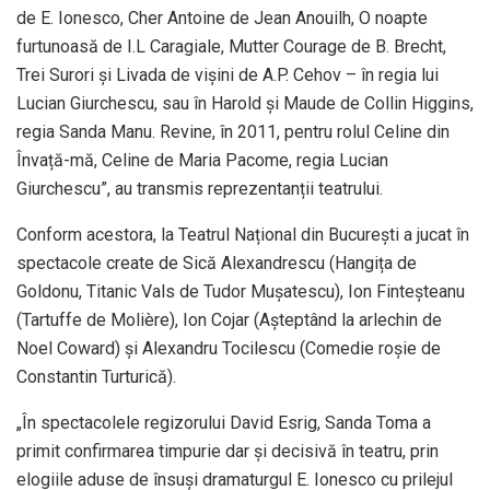
de E. Ionesco, Cher Antoine de Jean Anouilh, O noapte
furtunoasă de I.L Caragiale, Mutter Courage de B. Brecht,
Trei Surori și Livada de vișini de A.P. Cehov – în regia lui
Lucian Giurchescu, sau în Harold și Maude de Collin Higgins,
regia Sanda Manu. Revine, în 2011, pentru rolul Celine din
Învață-mă, Celine de Maria Pacome, regia Lucian
Giurchescu”, au transmis reprezentanții teatrului.
Conform acestora, la Teatrul Național din București a jucat în
spectacole create de Sică Alexandrescu (Hangița de
Goldonu, Titanic Vals de Tudor Mușatescu), Ion Finteșteanu
(Tartuffe de Molière), Ion Cojar (Așteptând la arlechin de
Noel Coward) și Alexandru Tocilescu (Comedie roșie de
Constantin Turturică).
„În spectacolele regizorului David Esrig, Sanda Toma a
primit confirmarea timpurie dar și decisivă în teatru, prin
elogiile aduse de însuși dramaturgul E. Ionesco cu prilejul