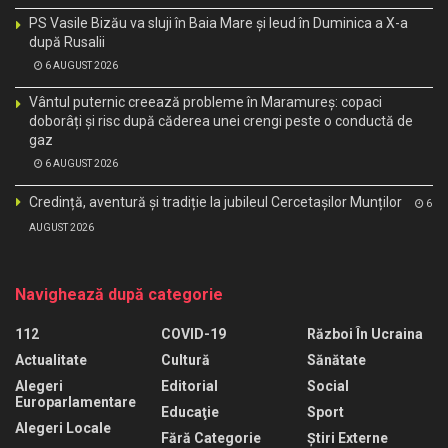
PS Vasile Bizău va sluji în Baia Mare și Ieud în Duminica a X-a
după Rusalii
6 AUGUST 2026
Vântul puternic creează probleme în Maramureș: copaci
doborâți și risc după căderea unei crengi peste o conductă de
gaz
6 AUGUST 2026
Credință, aventură și tradiție la jubileul Cercetașilor Munților
6
AUGUST 2026
Navighează după categorie
112
COVID-19
Război În Ucraina
Actualitate
Cultură
Sănătate
Alegeri
Editorial
Social
Europarlamentare
Educaţie
Sport
Alegeri Locale
Fără Categorie
Știri Externe