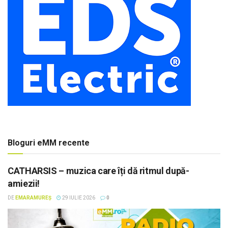
Bloguri eMM recente
CATHARSIS – muzica care îți dă ritmul după-
amiezii!
DE
EMARAMUREȘ
29 IULIE 2026
0