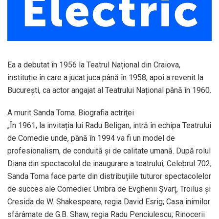
Ea a debutat în 1956 la Teatrul Național din Craiova,
instituție în care a jucat juca până în 1958, apoi a revenit la
București, ca actor angajat al Teatrului Național până în 1960.
A murit Sanda Toma. Biografia actriţei
„În 1961, la invitația lui Radu Beligan, intră în echipa Teatrului
de Comedie unde, până în 1994 va fi un model de
profesionalism, de conduită și de calitate umană. După rolul
Diana din spectacolul de inaugurare a teatrului, Celebrul 702,
Sanda Toma face parte din distribuțiile tuturor spectacolelor
de succes ale Comediei: Umbra de Evghenii Șvarț, Troilus și
Cresida de W. Shakespeare, regia David Esrig; Casa inimilor
sfărâmate de G.B. Shaw, regia Radu Penciulescu; Rinocerii