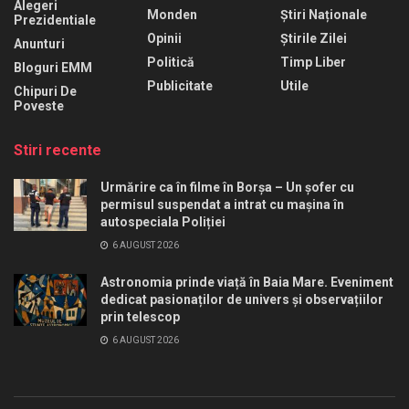
Alegeri
Monden
Știri Naționale
Prezidentiale
Opinii
Știrile Zilei
Anunturi
Politică
Timp Liber
Bloguri EMM
Publicitate
Utile
Chipuri De
Poveste
Stiri recente
Urmărire ca în filme în Borșa – Un șofer cu
permisul suspendat a intrat cu mașina în
autospeciala Poliției
6 AUGUST 2026
Astronomia prinde viață în Baia Mare. Eveniment
dedicat pasionaților de univers și observațiilor
prin telescop
6 AUGUST 2026