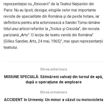
reprezentației cu „Rinocerii” de la Teatrul Națiunilor din
Paris. Nu au lipsit, desigur, elogiile celor mai importante
reviste de specialitate din România și de peste hotare, iar
definitoriu pentru arta actoricească a Sandei Toma rămâne
titlul unui articol referitor la „Troilus și Cresida”, din revista
pariziană „Arts”: O lecție de teatru venită din România”
(Gilles Sandier, Arts, 24 mai, 1965)”, mai spun reprezentanții
teatrului.
Stirea anterioara
MISIUNE SPECIALĂ: Sătmăreni salvați din turnul de apă,
după o operațiune de amploare
Stirea urmatoare
ACCIDENT în Urmeniș: Un minor a căzut cu motocicleta