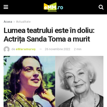
Acasa
Actualitate
Lumea teatrului este în doliu:
Actrița Sanda Toma a murit
de
eMaramureș
26 noiembrie 2022
2 min