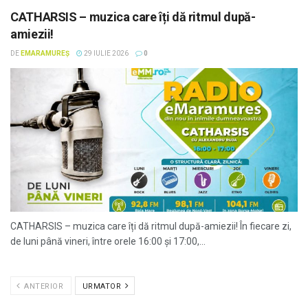
CATHARSIS – muzica care îți dă ritmul după-
amiezii!
DE
EMARAMUREȘ
29 IULIE 2026
0
CATHARSIS – muzica care îți dă ritmul după-amiezii! În fiecare zi,
de luni până vineri, între orele 16:00 și 17:00,...
ANTERIOR
URMATOR