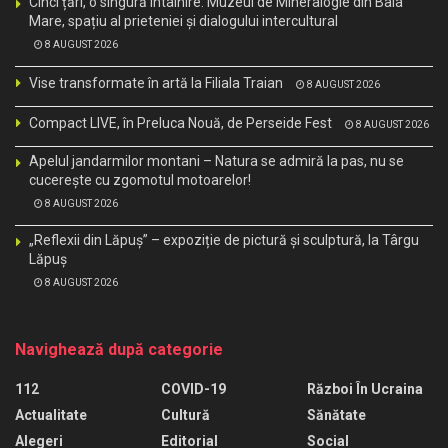
Cinci țări, o singură întâlnire: Muzeul de Mineralogie din Baia
Mare, spațiu al prieteniei și dialogului intercultural
8 AUGUST 2026
Vise transformate în artă la Filiala Traian
8 AUGUST 2026
Compact LIVE, în Preluca Nouă, de Perseide Fest
8 AUGUST 2026
Apelul jandarmilor montani – Natura se admiră la pas, nu se
cucerește cu zgomotul motoarelor!
8 AUGUST 2026
„Reflexii din Lăpuș” – expoziție de pictură și sculptură, la Târgu
Lăpuș
8 AUGUST 2026
Navighează după categorie
112
COVID-19
Război În Ucraina
Actualitate
Cultură
Sănătate
Alegeri
Editorial
Social