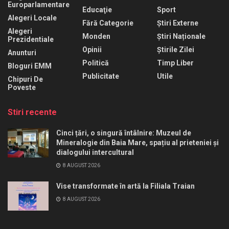
Europarlamentare
Educaţie
Sport
Alegeri Locale
Fără Categorie
Știri Externe
Alegeri
Monden
Știri Naționale
Prezidentiale
Opinii
Știrile Zilei
Anunturi
Politică
Timp Liber
Bloguri EMM
Publicitate
Utile
Chipuri De
Poveste
Stiri recente
Cinci țări, o singură întâlnire: Muzeul de
Mineralogie din Baia Mare, spațiu al prieteniei și
dialogului intercultural
8 AUGUST 2026
Vise transformate în artă la Filiala Traian
8 AUGUST 2026