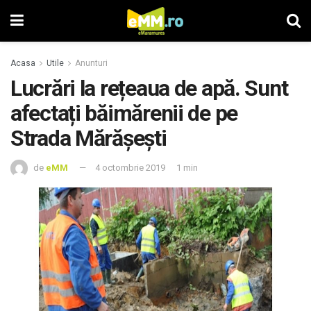
Acasa
Utile
Anunturi
Lucrări la rețeaua de apă. Sunt
afectați băimărenii de pe
Strada Mărășești
de
eMM
4 octombrie 2019
1 min