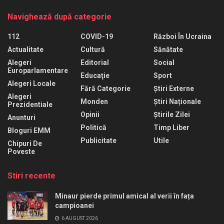
Navighează după categorie
112
COVID-19
Război În Ucraina
Actualitate
Cultură
Sănătate
Alegeri
Editorial
Social
Europarlamentare
Educaţie
Sport
Alegeri Locale
Fără Categorie
Știri Externe
Alegeri
Monden
Știri Naționale
Prezidentiale
Opinii
Știrile Zilei
Anunturi
Politică
Timp Liber
Bloguri EMM
Publicitate
Utile
Chipuri De
Poveste
Stiri recente
Minaur pierde primul amical al verii în fața
campioanei
6 AUGUST 2026