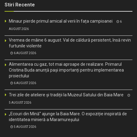
Stiri Recente
Minaur pierde primul amical al verii în fața campioanei
6
AUGUST 2026
Vremea de mâine 6 august. Val de căldură persistent, însă revin
furtunile violente
6 AUGUST 2026
Alimentarea cu gaz, tot mai aproape de realizare. Primarul
Cristina Buda anunță pași importanți pentru implementarea
proiectului
6 AUGUST 2026
Trei zile de ateliere și tradiții la Muzeul Satului din Baia Mare
5 AUGUST 2026
„Ecouri din Mină” ajunge la Baia Mare. O expoziție inspirată de
identitatea minieră a Maramureșului
5 AUGUST 2026