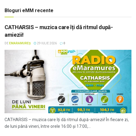
Bloguri eMM recente
CATHARSIS – muzica care îți dă ritmul după-
amiezii!
DE
EMARAMUREȘ
29 IULIE 2026
0
CATHARSIS – muzica care îți dă ritmul după-amiezii! În fiecare zi,
de luni până vineri, între orele 16:00 și 17:00,...