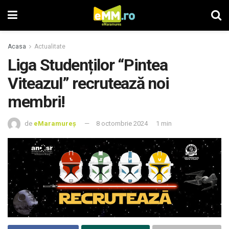
Acasa
Actualitate
Liga Studenților “Pintea
Viteazul” recrutează noi
membri!
de
eMaramureș
8 octombrie 2024
1 min