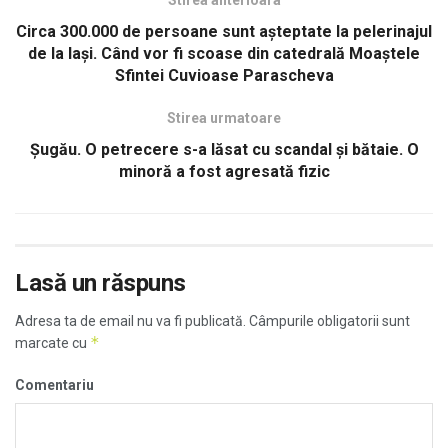
Stirea anterioara
Circa 300.000 de persoane sunt aşteptate la pelerinajul
de la Iaşi. Când vor fi scoase din catedrală Moaştele
Sfintei Cuvioase Parascheva
Stirea urmatoare
Șugău. O petrecere s-a lăsat cu scandal și bătaie. O
minoră a fost agresată fizic
Lasă un răspuns
Adresa ta de email nu va fi publicată.
Câmpurile obligatorii sunt
*
marcate cu
Comentariu