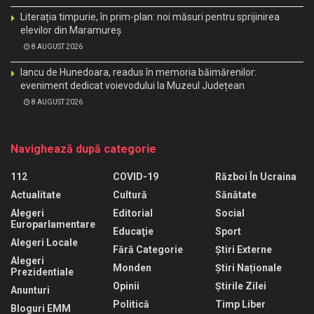
Literația timpurie, în prim-plan: noi măsuri pentru sprijinirea
elevilor din Maramureș
8 AUGUST 2026
Iancu de Hunedoara, readus în memoria băimărenilor:
eveniment dedicat voievodului la Muzeul Județean
8 AUGUST 2026
Navighează după categorie
112
COVID-19
Război În Ucraina
Actualitate
Cultură
Sănătate
Alegeri
Editorial
Social
Europarlamentare
Educaţie
Sport
Alegeri Locale
Fără Categorie
Știri Externe
Alegeri
Monden
Știri Naționale
Prezidentiale
Opinii
Știrile Zilei
Anunturi
Politică
Timp Liber
Bloguri EMM