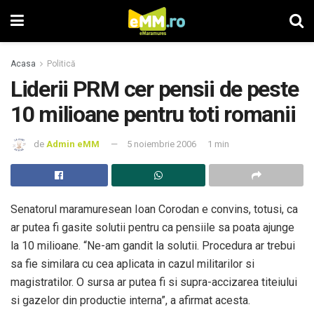
Acasa
Politică
Liderii PRM cer pensii de peste
10 milioane pentru toti romanii
de
Admin eMM
5 noiembrie 2006
1 min
Senatorul maramuresean Ioan Corodan e convins, totusi, ca
ar putea fi gasite solutii pentru ca pensiile sa poata ajunge
la 10 milioane. “Ne-am gandit la solutii. Procedura ar trebui
sa fie similara cu cea aplicata in cazul militarilor si
magistratilor. O sursa ar putea fi si supra-accizarea titeiului
si gazelor din productie interna”, a afirmat acesta.