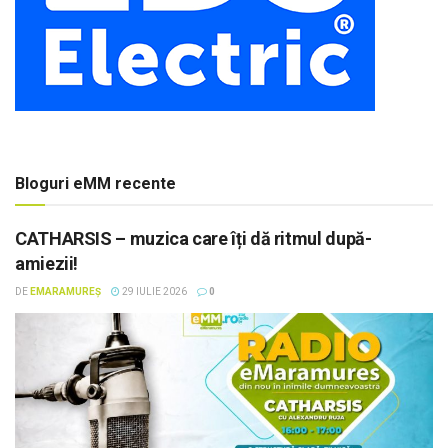
Bloguri eMM recente
CATHARSIS – muzica care îți dă ritmul după-
amiezii!
DE
EMARAMUREȘ
29 IULIE 2026
0