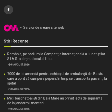
– Servicii de creare site web
Stiri Recente
România, pe podium la Competiția Internațională a Lunetiștilor.
S.I.A.S. a obținut locul al II-lea
8 AUGUST 2026
7000 de lei amendă pentru echipajul de ambulanță din Bacău
care a oprit să cumpere pepeni, în timp ce transporta pacienți la
spital
8 AUGUST 2026
Micii baschetbaliști din Baia Mare au primit lecții de siguranță
de la jandarmii montani
8 AUGUST 2026