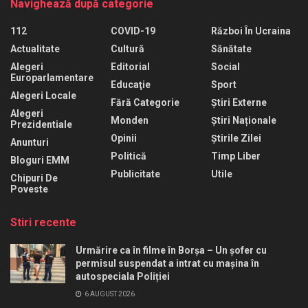
Navighează după categorie
112
COVID-19
Război În Ucraina
Actualitate
Cultură
Sănătate
Alegeri
Editorial
Social
Europarlamentare
Educaţie
Sport
Alegeri Locale
Fără Categorie
Știri Externe
Alegeri
Monden
Știri Naționale
Prezidentiale
Opinii
Știrile Zilei
Anunturi
Politică
Timp Liber
Bloguri EMM
Publicitate
Utile
Chipuri De
Poveste
Stiri recente
Urmărire ca în filme în Borșa – Un șofer cu
permisul suspendat a intrat cu mașina în
autospeciala Poliției
6 AUGUST 2026