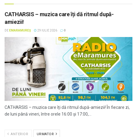
CATHARSIS – muzica care îți dă ritmul după-
amiezii!
DE
EMARAMUREȘ
29 IULIE 2026
0
CATHARSIS – muzica care îți dă ritmul după-amiezii! În fiecare zi,
de luni până vineri, între orele 16:00 și 17:00,...
ANTERIOR
URMATOR