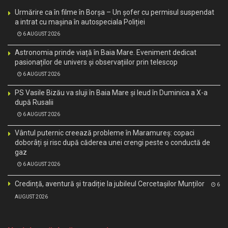
Urmărire ca în filme în Borșa – Un șofer cu permisul suspendat
a intrat cu mașina în autospeciala Poliției
6 AUGUST 2026
Astronomia prinde viață în Baia Mare. Eveniment dedicat
pasionaților de univers și observațiilor prin telescop
6 AUGUST 2026
PS Vasile Bizău va sluji în Baia Mare și Ieud în Duminica a X-a
după Rusalii
6 AUGUST 2026
Vântul puternic creează probleme în Maramureș: copaci
doborâți și risc după căderea unei crengi peste o conductă de
gaz
6 AUGUST 2026
Credință, aventură și tradiție la jubileul Cercetașilor Munților
6
AUGUST 2026