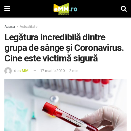
Acasa
Actualitate
Legătura incredibilă dintre
grupa de sânge și Coronavirus.
Cine este victimă sigură
de
eMM
17 martie 2020
2 min