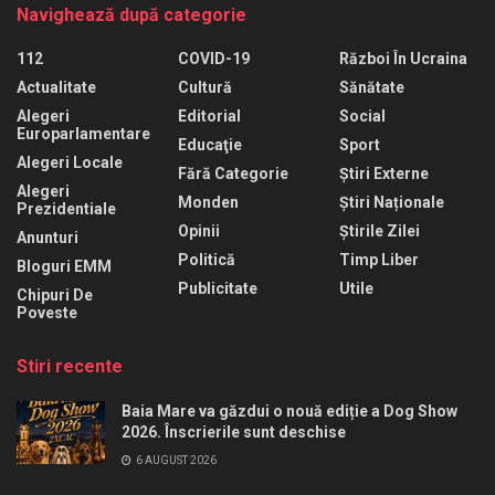
Navighează după categorie
112
COVID-19
Război În Ucraina
Actualitate
Cultură
Sănătate
Alegeri
Editorial
Social
Europarlamentare
Educaţie
Sport
Alegeri Locale
Fără Categorie
Știri Externe
Alegeri
Monden
Știri Naționale
Prezidentiale
Opinii
Știrile Zilei
Anunturi
Politică
Timp Liber
Bloguri EMM
Publicitate
Utile
Chipuri De
Poveste
Stiri recente
Baia Mare va găzdui o nouă ediție a Dog Show
2026. Înscrierile sunt deschise
6 AUGUST 2026