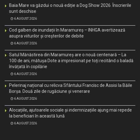
Baia Mare va găzdui o nouă ediție a Dog Show 2026. Înscrierile
sunt deschise
6 AUGUST 2026
Cod galben de inundații în Maramureș – INHGA avertizează
asupra viiturilor și creșterilor de debite
6 AUGUST 2026
Satul Mănăstirea din Maramureș are o nouă centenară – La
100 de ani, mătușa Dote a impresionat pe toți recitând o baladă
învățată în copilărie
6 AUGUST 2026
Pelerinaj național cu relicva Sfântului Francisc de Assisi la Băile
Borșa. Două zile de rugăciune și venerare
6 AUGUST 2026
Alocațiile, ajutoarele sociale și indemnizațiile ajung mai repede
la beneficiari în această lună
6 AUGUST 2026