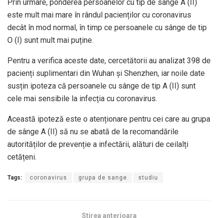
Prin urmare, ponderea persoanelor cu tip de sânge A (II)
este mult mai mare în rândul pacienților cu coronavirus
decât în mod normal, în timp ce persoanele cu sânge de tip
O (I) sunt mult mai puține.
Pentru a verifica aceste date, cercetătorii au analizat 398 de
pacienți suplimentari din Wuhan și Shenzhen, iar noile date
susțin ipoteza că persoanele cu sânge de tip A (II) sunt
cele mai sensibile la infecția cu coronavirus.
Această ipoteză este o atenționare pentru cei care au grupa
de sânge A (II) să nu se abată de la recomandările
autorităților de prevenție a infectării, alături de ceilalți
cetățeni.
Tags:
coronavirus
grupa de sange
studiu
Stirea anterioara