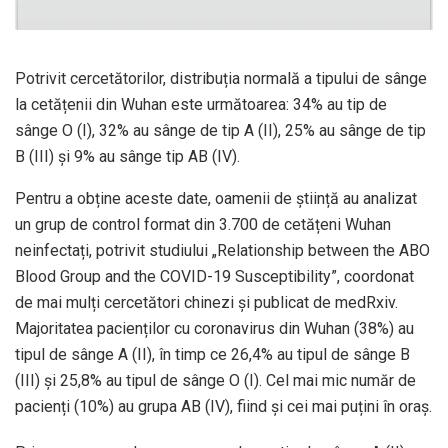
Potrivit cercetătorilor, distribuția normală a tipului de sânge
la cetățenii din Wuhan este următoarea: 34% au tip de
sânge O (I), 32% au sânge de tip A (II), 25% au sânge de tip
B (III) și 9% au sânge tip AB (IV).
Pentru a obține aceste date, oamenii de știință au analizat
un grup de control format din 3.700 de cetățeni Wuhan
neinfectați, potrivit studiului „Relationship between the ABO
Blood Group and the COVID-19 Susceptibility”, coordonat
de mai mulți cercetători chinezi și publicat de medRxiv.
Majoritatea pacienților cu coronavirus din Wuhan (38%) au
tipul de sânge A (II), în timp ce 26,4% au tipul de sânge B
(III) și 25,8% au tipul de sânge O (I). Cel mai mic număr de
pacienți (10%) au grupa AB (IV), fiind și cei mai puțini în oraș.