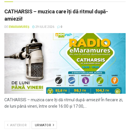
CATHARSIS – muzica care îți dă ritmul după-
amiezii!
DE
EMARAMUREȘ
29 IULIE 2026
0
CATHARSIS – muzica care îți dă ritmul după-amiezii! În fiecare zi,
de luni până vineri, între orele 16:00 și 17:00,...
ANTERIOR
URMATOR