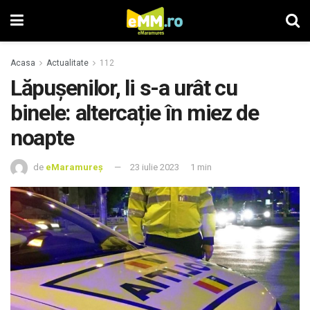
Acasa
Actualitate
112
Lăpușenilor, li s-a urât cu
binele: altercație în miez de
noapte
de
eMaramureș
23 iulie 2023
1 min