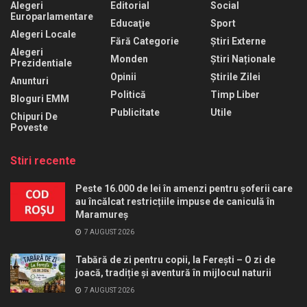
Alegeri
Editorial
Social
Europarlamentare
Educaţie
Sport
Alegeri Locale
Fără Categorie
Știri Externe
Alegeri
Monden
Știri Naționale
Prezidentiale
Opinii
Știrile Zilei
Anunturi
Politică
Timp Liber
Bloguri EMM
Publicitate
Utile
Chipuri De
Poveste
Stiri recente
Peste 16.000 de lei în amenzi pentru șoferii care
au încălcat restricțiile impuse de caniculă în
Maramureș
7 AUGUST 2026
Tabără de zi pentru copii, la Ferești – O zi de
joacă, tradiție și aventură în mijlocul naturii
7 AUGUST 2026