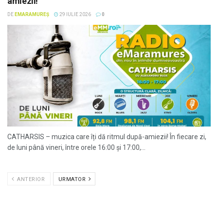
amiezii!
DE
EMARAMUREȘ
29 IULIE 2026
0
CATHARSIS – muzica care îți dă ritmul după-amiezii! În fiecare zi,
de luni până vineri, între orele 16:00 și 17:00,...
ANTERIOR
URMATOR