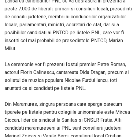
Lansarea candidatilor PNL se va desfasura in prezenta a
peste 7.000 de liberali, primari si consilieri locali, presedinti
de consilii judetene, membri ai conducerilor organizatiilor
locale, parlamentari, ministri, secretari de stat, dar si a
posibililor candidati ai PNTCD pe listele PNL, care vor fi
insotiti cel mai probabil de presedintele PNTCD, Marian
Milut.
La ceremonie vor fi prezenti fostul premier Petre Roman,
actorul Florin Calinescu, cantareata Dida Dragan, precum si
solistul de muzica populara Nicolae Furdui Iancu, toti
anuntati ca si candidati pe listele PNL.
Din Maramures, singura persoana care sparge oarecum
tiparele pe listele pentru colegiile uninominale este Mircea
Ciocan, lider de sindicat la Sanitas si CNSLR Fratia. Alti
candidati maramureseni ai PNL sunt consilierii judeteni
Marinel Zoicas si Vasile Berci, consilierul local Cristian