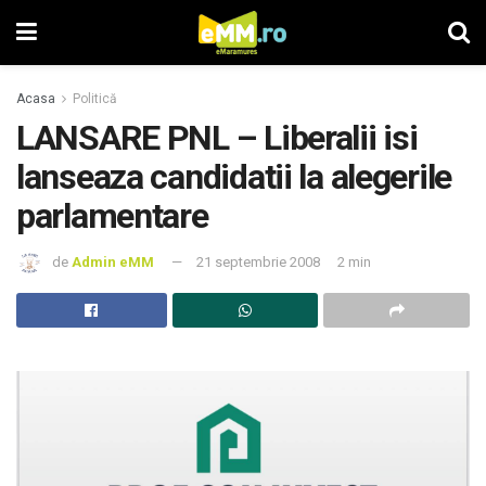
Acasa
Politică
LANSARE PNL – Liberalii isi
lanseaza candidatii la alegerile
parlamentare
de
Admin eMM
21 septembrie 2008
2 min