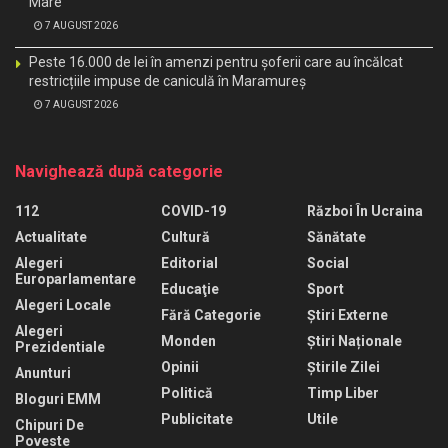
Mare
7 AUGUST 2026
Peste 16.000 de lei în amenzi pentru șoferii care au încălcat
restricțiile impuse de caniculă în Maramureș
7 AUGUST 2026
Navighează după categorie
112
COVID-19
Război În Ucraina
Actualitate
Cultură
Sănătate
Alegeri
Editorial
Social
Europarlamentare
Educaţie
Sport
Alegeri Locale
Fără Categorie
Știri Externe
Alegeri
Monden
Știri Naționale
Prezidentiale
Opinii
Știrile Zilei
Anunturi
Politică
Timp Liber
Bloguri EMM
Publicitate
Utile
Chipuri De
Poveste