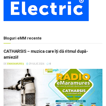
Bloguri eMM recente
CATHARSIS – muzica care îți dă ritmul după-
amiezii!
DE
EMARAMUREȘ
29 IULIE 2026
0