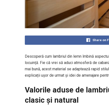
Share on 
Descoperă cum lambriul din lemn îmbină aspectul au
locuință. Fie că vrei să aduci atmosferă de cabană
mai bună, acest material se adaptează rapid stilului
explicații ușor de urmat și idei de amenajare pentr
Valorile aduse de lambri
clasic și natural