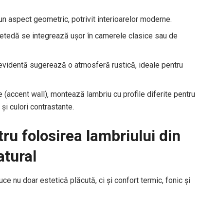
 un aspect geometric, potrivit interioarelor moderne.
 netedă se integrează ușor în camerele clasice sau de
videntă sugerează o atmosferă rustică, ideale pentru
e (accent wall), montează lambriu cu profile diferite pentru
i culori contrastante.
u folosirea lambriului din
atural
ce nu doar estetică plăcută, ci și confort termic, fonic și