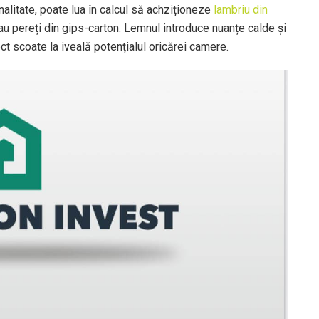
onalitate, poate lua în calcul să achziționeze
lambriu din
au pereți din gips-carton. Lemnul introduce nuanțe calde și
ect scoate la iveală potențialul oricărei camere.