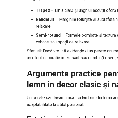
Trapez
– Linia clară și unghiul ascuțit oferă
Rândeluit
– Marginile rotunjite și suprafața
relaxare.
Semi-rotund
– Formele bombate și textura e
cabane sau spații de relaxare.
Sfat util: Dacă vrei să evidențiezi un perete anum
un efect decorativ interesant sau combină esențe ș
Argumente practice pentr
lemn în decor clasic și n
Un perete sau tavan finisat cu lambriu din lemn adu
adaptabilitate la stilul personal.