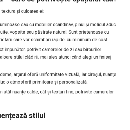
 textura și culoarea ei:
inoase sau cu mobilier scandinav, pinul și molidul aduc
cuite, vopsite sau păstrate natural. Sunt prietenoase cu
prietarii care vor schimbări rapide, cu minimum de cost.
t impunător, potrivit camerelor de zi sau birourilor
oare stilul clădirii, mai ales atunci când alegi un finisaj
rne, arțarul oferă uniformitate vizuală, iar cireșul, nuanțe
uc o atmosferă primitoare și personalizată.
 atât nuanțe calde, cât și texturi fine, potrivite camerelor
uențează stilul