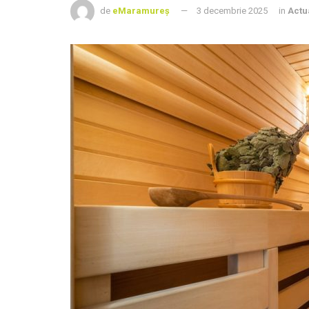
de
eMaramureș
3 decembrie 2025
in
Actu