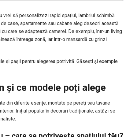
au vrei să personalizezi rapid spațiul, lambriul schimbă
i de case, apartamente sau cabane aleg deseori această
ei cu care se adaptează camerei. De exemplu, într-un living
minează întreaga zonă, iar într-o mansardă cu grinzi
ile și pașii pentru alegerea potrivită. Găsești și exemple
n și ce modele poți alege
cate din diferite esențe, montate pe pereți sau tavane
terior. Inițial popular în decoruri tradiționale, astăzi se
maliste.
u – care se potrivește spațiului tău?