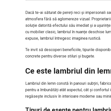
Dacă te-ai săturat de pereți reci și impersonali s
atmosfera fără să aglomereze vizual. Proprietari
soluție datorită efectului său imediat și a ușurinț
cu mobilier clasic, lambriul în nuanțe deschise lu
expuse, lambriul întregesc imaginea rustică.
Te invit să descoperi beneficiile, tipurile disponib
concrete pentru diverse stiluri și bugete.
Ce este lambriul din lem
Lambriul din lemn constă în panouri subțiri, fabri
pentru a îmbunătăți atât aspectul, cât și confortul in
regăsește inclusiv în interioare moderne sau mini
Tipuri de esențe pentru lambri