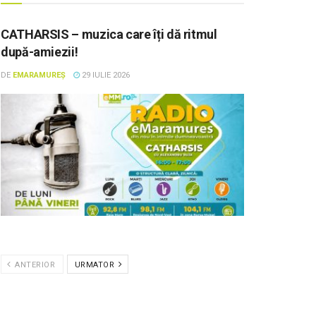
CATHARSIS – muzica care îți dă ritmul
după-amiezii!
DE
EMARAMUREȘ
29 IULIE 2026
ANTERIOR
URMATOR