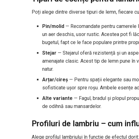
Poți alege dintre diverse tipuri de lemn, fiecare cu
Pin/molid
— Recomandate pentru camerele lum
un aer deschis, usor rustic. Acestea pot fi lă
bugetul, fapt ce le face populare printre pro
Stejar
— Stejarul oferă rezistență și un aspec
amenajate clasic. Acest tip de lemn pune în val
natur.
Arțar/cireș
— Pentru spații elegante sau mode
sofisticate ușor spre roșu. Ambele esențe ad
Alte variante
— Fagul, bradul și plopul propun
de odihnă sau mansardelor.
Profiluri de lambriu – cum infl
Alege profilul lambriului în funcție de efectul dorit: