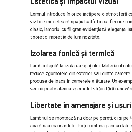
Estetica și impactul vizual
Lemnul introduce în orice încăpere o atmosferă cald
vizibile modelează spațiul astfel încât fiecare ca
clasic, lambriul cu filigran evidențiază eleganța, 
sporesc impresia de luminozitate.
Izolarea fonică și termică
Lambriul ajută la izolarea spațiului. Materialul nat
reduce zgomotele din exterior sau dintre camere. P
produse de joacă în camerele alăturate. Un exemp
vecinii poate atenua zgomotul străin fără renovăr
Libertate în amenajare și ușuri
Lambriul se montează nu doar pe pereți, ci și pe ta
scară sau mansardele. Poți combina panouri late și