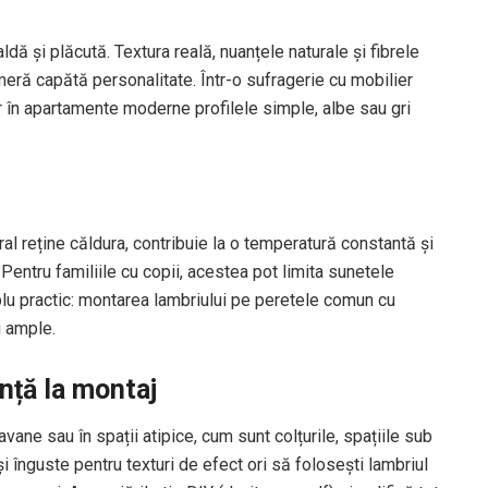
ă și plăcută. Textura reală, nuanțele naturale și fibrele
meră capătă personalitate. Într-o sufragerie cu mobilier
iar în apartamente moderne profilele simple, albe sau gri
ural reține căldura, contribuie la o temperatură constantă și
entru familiile cu copii, acestea pot limita sunetele
lu practic: montarea lambriului pe peretele comun cu
i ample.
nță la montaj
vane sau în spații atipice, cum sunt colțurile, spațiile sub
 înguste pentru texturi de efect ori să folosești lambriul