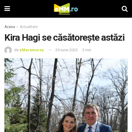
Acasa
Actualitate
Kira Hagi se căsătorește astăzi
de
eMaramureș
29 iunie 2025
2 min