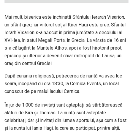
Mai mult, biserica este închinată Sfântului Ierarah Visarion,
un sfânt grec, iar viitorul soț al Kirei Hagi este grec. Sfantul
Ierarh Visarion s-a născut în prima jumătate a secolului al
XVI-lea, în satul Megali Porta, în Grecia. La vârsta de 16 ani
s-a călugărit la Muntele Athos, apoi a fost hirotonit preot,
episcop și ulterior a devenit chiar mitropolit de Larisa, un
oraș din centrul Greciei.
După cununia religioasă, petrecerea de nuntă va avea loc
seara, începând cu ora 18:30, la Cernica Events, un local
cunoscut de pe malul lacului Cernica.
În jur de 1.000 de invitați sunt așteptați să sărbătorească
alături de Kira și Thomas. La nuntă sunt așteptate
celebrități, dar și invitați din lumea sportului, așa cum a fost
și la nunta lui Ianis Hagi, la care au participat, printre alții,