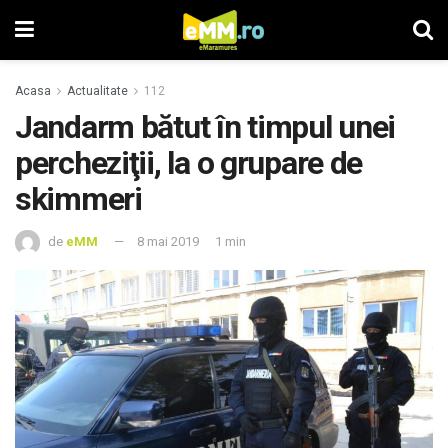
Acasa
Actualitate
112
Jandarm bătut în timpul unei
percheziţii, la o grupare de
skimmeri
de
eMM
8 mai 2019
1 min