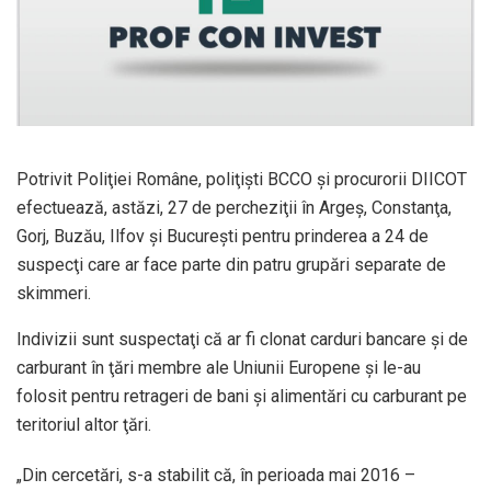
Potrivit Poliţiei Române, poliţişti BCCO şi procurorii DIICOT
efectuează, astăzi, 27 de percheziţii în Argeş, Constanţa,
Gorj, Buzău, Ilfov şi Bucureşti pentru prinderea a 24 de
suspecţi care ar face parte din patru grupări separate de
skimmeri.
Indivizii sunt suspectaţi că ar fi clonat carduri bancare şi de
carburant în ţări membre ale Uniunii Europene şi le-au
folosit pentru retrageri de bani şi alimentări cu carburant pe
teritoriul altor ţări.
„Din cercetări, s-a stabilit că, în perioada mai 2016 –