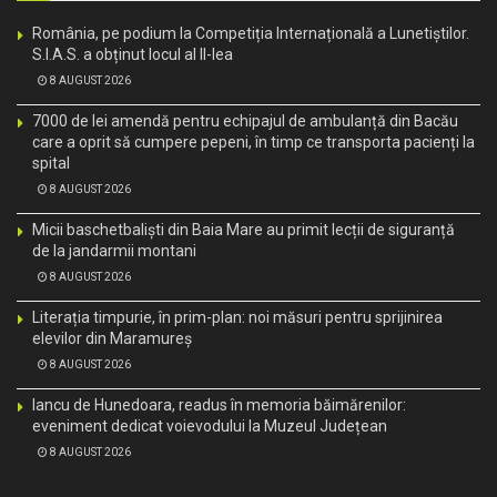
România, pe podium la Competiția Internațională a Lunetiștilor.
S.I.A.S. a obținut locul al II-lea
8 AUGUST 2026
7000 de lei amendă pentru echipajul de ambulanță din Bacău
care a oprit să cumpere pepeni, în timp ce transporta pacienți la
spital
8 AUGUST 2026
Micii baschetbaliști din Baia Mare au primit lecții de siguranță
de la jandarmii montani
8 AUGUST 2026
Literația timpurie, în prim-plan: noi măsuri pentru sprijinirea
elevilor din Maramureș
8 AUGUST 2026
Iancu de Hunedoara, readus în memoria băimărenilor:
eveniment dedicat voievodului la Muzeul Județean
8 AUGUST 2026