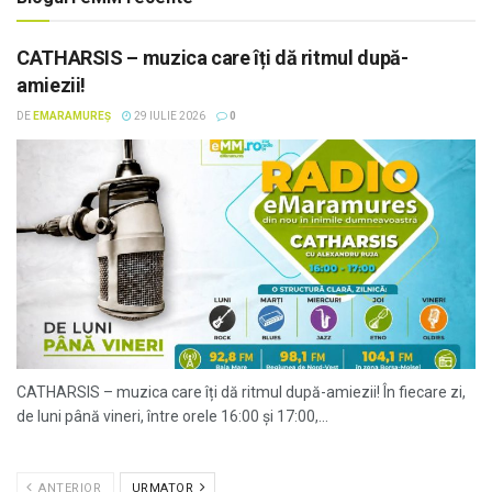
CATHARSIS – muzica care îți dă ritmul după-
amiezii!
DE
EMARAMUREȘ
29 IULIE 2026
0
CATHARSIS – muzica care îți dă ritmul după-amiezii! În fiecare zi,
de luni până vineri, între orele 16:00 și 17:00,...
ANTERIOR
URMATOR