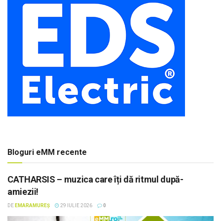
Bloguri eMM recente
CATHARSIS – muzica care îți dă ritmul după-
amiezii!
DE
EMARAMUREȘ
29 IULIE 2026
0