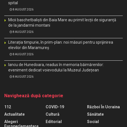
spital
8 AUGUST 2026
Micii baschetbaliști din Baia Mare au primit lecții de siguranță
de la jandarmii montani
8 AUGUST 2026
Literația timpurie, în prim-plan: noi măsuri pentru sprijinirea
elevilor din Maramureș
8 AUGUST 2026
Iancu de Hunedoara, readus în memoria băimărenilor:
eveniment dedicat voievodului la Muzeul Județean
8 AUGUST 2026
Navighează după categorie
112
COVID-19
Război În Ucraina
Actualitate
Cultură
Sănătate
Alegeri
Editorial
Social
Europarlamentare