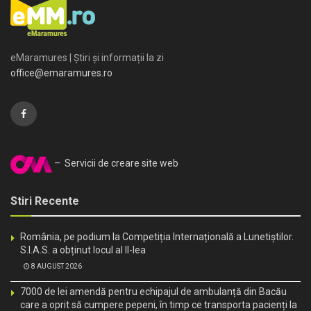
eMaramures | Știri și informații la zi
office@emaramures.ro
– Servicii de creare site web
Stiri Recente
România, pe podium la Competiția Internațională a Lunetiștilor.
S.I.A.S. a obținut locul al II-lea
8 AUGUST 2026
7000 de lei amendă pentru echipajul de ambulanță din Bacău
care a oprit să cumpere pepeni, în timp ce transporta pacienți la