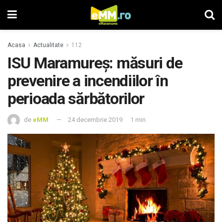
Acasa
Actualitate
112
ISU Maramureş: măsuri de
prevenire a incendiilor în
perioada sărbătorilor
de
eMM
24 decembrie 2019
1 min