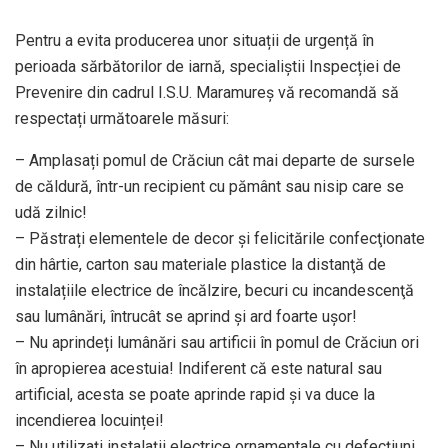
Pentru a evita producerea unor situații de urgență în
perioada sărbătorilor de iarnă, specialiștii Inspecției de
Prevenire din cadrul I.S.U. Maramureș vă recomandă să
respectați următoarele măsuri:
– Amplasați pomul de Crăciun cât mai departe de sursele
de căldură, într-un recipient cu pământ sau nisip care se
udă zilnic!
– Păstrați elementele de decor şi felicitările confecţionate
din hârtie, carton sau materiale plastice la distanţă de
instalațiile electrice de încălzire, becuri cu incandescenţă
sau lumânări, întrucât se aprind şi ard foarte uşor!
– Nu aprindeți lumânări sau artificii în pomul de Crăciun ori
în apropierea acestuia! Indiferent că este natural sau
artificial, acesta se poate aprinde rapid și va duce la
incendierea locuinței!
– Nu utilizați instalaţii electrice ornamentale cu defecţiuni