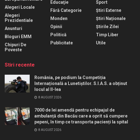
Educaţie
Sport
Alegeri Locale
Fără Categorie
Știri Externe
Alegeri
Monden
Știri Naționale
Prezidentiale
Opinii
Știrile Zilei
Anunturi
Politică
Timp Liber
Bloguri EMM
Publicitate
Utile
Chipuri De
Poveste
Stiri recente
România, pe podium la Competiția
Internațională a Lunetiștilor. S.I.A.S. a obținut
locul al II-lea
8 AUGUST 2026
7000 de lei amendă pentru echipajul de
ambulanță din Bacău care a oprit să cumpere
pepeni, în timp ce transporta pacienți la spital
8 AUGUST 2026