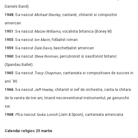
Daniels Band).
1948:
S-a nascut
Michael Stanley
, cantaret, chitarist si compozitor
american.
1951
:
S-a nascut
Maizie Williams
, vocalista britanica (Boney M).
1955
:
S-a nascut
Ion Marin
, fotbalist roman.
1959
:
S-a nascut
Dale Davis
, baschetbalist american
1960
:
S-a nascut
Steve Norman
, percutionist si saxofonist britanic
(Spandau Ballet).
1965
:
S-a nascut
Tracy Chapman
, cantareata si compozitoare de succes in
anii `80.
1966
:
S-a nascut
Jeff Healey
, chitarist si sef de orchestra, canta la chitara
de la varsta de trei ani, tinand neconventional instrumentul, pe genunchii
sai.
1968
:
P
S-a nascut
lavka Lonich
(Jam & Spoon), cantareata americana
Calendar religios 25 martie