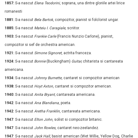
1857:
S-a nascut
Elena Teodorini
, soprana, una dintre gloriile artei lirice
romanesti
1881:
S-a nascut
Bela Bartok
, compozitor, pianist si folclorist ungar.
1885:
S-a nascut
Mateiu I. Caragiale
, scriitor.
1903:
S-a nascut
Frankie Carle
(Francis Nunzio Carlone), pianist,
compozitor si sef de orchestra american.
1921:
S-a nascut
Simone Signoret
, actrita franceza.
1924:
S-a nascut
Bonnie
(Buckingham)
Guitar,
chitarista si cantareata
americana.
1934:
S-a nascut
Johnny Burnette
, cantaret si compozitor american
1938:
S-a nascut
Hoyt Axton
, cantaret si compozitor american.
1940:
S-a nascut
Anita Bryant,
cantareata
americana
.
1942
:
S-a nascut
Ana Blandiana
, poeta.
1942
:
S-a nascut
Aretha Franklin
, cantareata
americana
.
1947
:
S-a nascut
Elton John
, solist si compozitor britanic.
1947
:
S-a nascut
John Rowles
, cantaret neo-zeelandez.
1947
:
S-a nascut
Jack Hall
, basist american (Wet Willie, Yellow Dog, Charlie