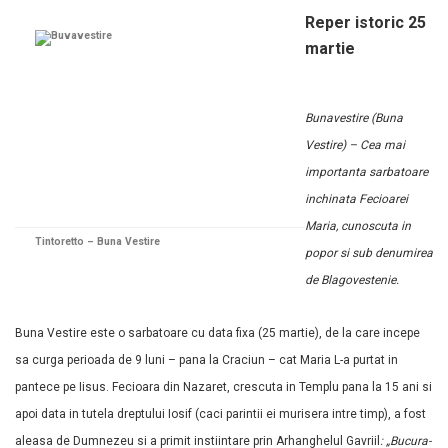
Reper istoric 25
martie
Bunavestire (Buna
Vestire) – Cea mai
importanta sarbatoare
inchinata Fecioarei
Maria, cunoscuta in
Tintoretto – Buna Vestire
popor si sub denumirea
de Blagovestenie.
Buna Vestire este o sarbatoare cu data fixa (25 martie), de la care incepe
sa curga perioada de 9 luni – pana la Craciun – cat Maria L-a purtat in
pantece pe Iisus. Fecioara din Nazaret, crescuta in Templu pana la 15 ani si
apoi data in tutela dreptului Iosif (caci parintii ei murisera intre timp), a fost
aleasa de Dumnezeu si a primit instiintare prin Arhanghelul Gavriil
: „Bucura-