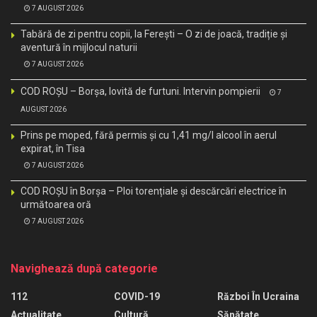
7 AUGUST 2026
Tabără de zi pentru copii, la Ferești – O zi de joacă, tradiție și
aventură în mijlocul naturii
7 AUGUST 2026
COD ROȘU – Borșa, lovită de furtuni. Intervin pompierii
7
AUGUST 2026
Prins pe moped, fără permis și cu 1,41 mg/l alcool în aerul
expirat, în Tisa
7 AUGUST 2026
COD ROȘU în Borșa – Ploi torențiale și descărcări electrice în
următoarea oră
7 AUGUST 2026
Navighează după categorie
112
COVID-19
Război În Ucraina
Actualitate
Cultură
Sănătate