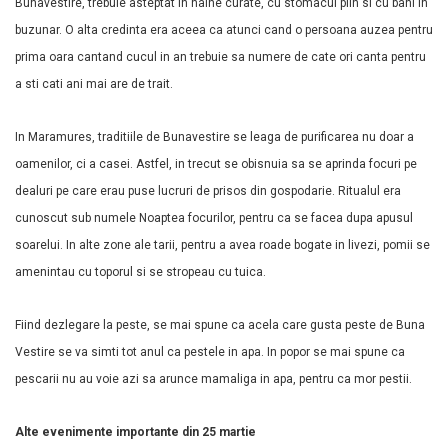
Bunavestire, trebuie asteptat in haine curate, cu stomacul plin si cu bani in
buzunar. O alta credinta era aceea ca atunci cand o persoana auzea pentru
prima oara cantand cucul in an trebuie sa numere de cate ori canta pentru
a sti cati ani mai are de trait.
In Maramures, traditiile de Bunavestire se leaga de purificarea nu doar a
oamenilor, ci a casei. Astfel, in trecut se obisnuia sa se aprinda focuri pe
dealuri pe care erau puse lucruri de prisos din gospodarie. Ritualul era
cunoscut sub numele Noaptea focurilor, pentru ca se facea dupa apusul
soarelui. In alte zone ale tarii, pentru a avea roade bogate in livezi, pomii se
amenintau cu toporul si se stropeau cu tuica.
Fiind dezlegare la peste, se mai spune ca acela care gusta peste de Buna
Vestire se va simti tot anul ca pestele in apa. In popor se mai spune ca
pescarii nu au voie azi sa arunce mamaliga in apa, pentru ca mor pestii.
Alte evenimente importante din 25 martie