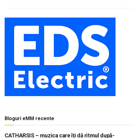
Bloguri eMM recente
CATHARSIS – muzica care îți dă ritmul după-