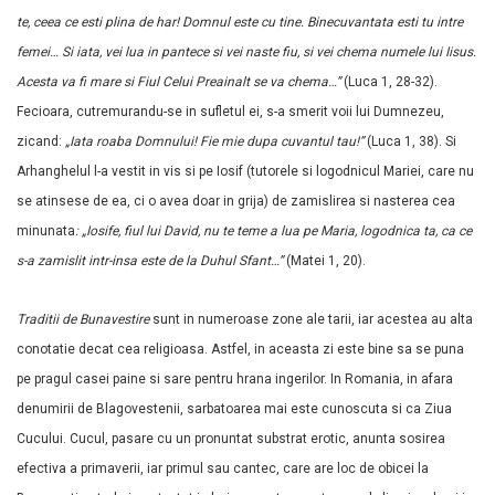
te, ceea ce esti plina de har! Domnul este cu tine. Binecuvantata esti tu intre
femei… Si iata, vei lua in pantece si vei naste fiu, si vei chema numele lui Iisus.
Acesta va fi mare si Fiul Celui Preainalt se va chema…”
(Luca 1, 28-32).
Fecioara, cutremurandu-se in sufletul ei, s-a smerit voii lui Dumnezeu,
zicand:
„Iata roaba Domnului! Fie mie dupa cuvantul tau!”
(Luca 1, 38). Si
Arhanghelul l-a vestit in vis si pe Iosif (tutorele si logodnicul Mariei, care nu
se atinsese de ea, ci o avea doar in grija) de zamislirea si nasterea cea
minunata
: „Iosife, fiul lui David, nu te teme a lua pe Maria, logodnica ta, ca ce
s-a zamislit intr-insa este de la Duhul Sfant…”
(Matei 1, 20).
Traditii de Bunavestire
sunt in numeroase zone ale tarii, iar acestea au alta
conotatie decat cea religioasa. Astfel, in aceasta zi este bine sa se puna
pe pragul casei paine si sare pentru hrana ingerilor. In Romania, in afara
denumirii de Blagovestenii, sarbatoarea mai este cunoscuta si ca Ziua
Cucului. Cucul, pasare cu un pronuntat substrat erotic, anunta sosirea
efectiva a primaverii, iar primul sau cantec, care are loc de obicei la