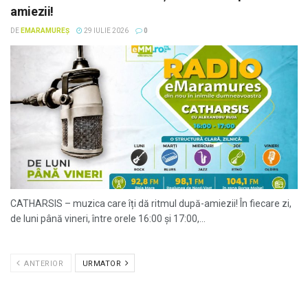
amiezii!
DE
EMARAMUREȘ
29 IULIE 2026
0
CATHARSIS – muzica care îți dă ritmul după-amiezii! În fiecare zi,
de luni până vineri, între orele 16:00 și 17:00,...
ANTERIOR
URMATOR