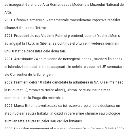
au inaugurat Galeria de Arta Romaneasca Moderna a Muzeului National de
Arta.
2001:
Ofensiva armatei guvernamentale macedonene impotriva rebelilor
albanezi din orasul Tetovo.
2001:
Presedintele rus Vladimir Putin si premierul japonez Yoshiro Mori s-
au angajat la Irkutk, in Siberia, sa continue eforturile in vederea semnarii
unui tratat de pace intre cele doua tari.
2001:
Aproximativ 24 de milioane de norvegieni, danezi, suedezi finlandezi
si islandezi pot calatori fara pasapoarte in celelalte zece tari UE semnatare
ale Conventiei de la Schengen.
2002:
Premierii celor 10 state candidate la admiterea in NATO se intalnesc
la Bucuresti, („Primavara Noilor Aliati”), ultima lor reuniune inaintea
summitului de la Praga din noiembrie.
2002:
Marea Britanie avertizeaza ca isi rezerva dreptul de a declansa un
atac nuclear asupra Irakului, in cazul in care arme chimice sau biologice
sunt lansate asupra trupelor sau civililor britanici.