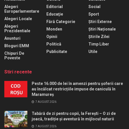
Alegeri
Editorial
Social
Europarlamentare
Educaţie
Sport
Alegeri Locale
Fără Categorie
Știri Externe
Alegeri
Monden
Știri Naționale
Prezidentiale
Opinii
Știrile Zilei
Anunturi
Politică
Timp Liber
Bloguri EMM
Publicitate
Utile
Chipuri De
Poveste
Stiri recente
Peste 16.000 de lei în amenzi pentru șoferii care
au încălcat restricțiile impuse de caniculă în
Maramureș
7 AUGUST 2026
Tabără de zi pentru copii, la Ferești – O zi de
joacă, tradiție și aventură în mijlocul naturii
7 AUGUST 2026