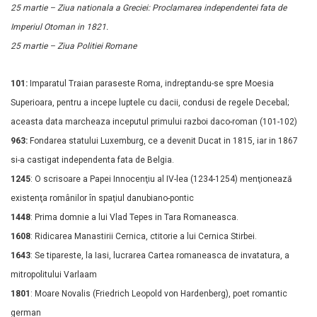
25 martie – Ziua nationala a Greciei: Proclamarea independentei fata de
Imperiul Otoman in 1821.
25 martie – Ziua Politiei Romane
101:
Imparatul Traian paraseste Roma, indreptandu-se spre Moesia
Superioara, pentru a incepe luptele cu dacii, condusi de regele Decebal;
aceasta data marcheaza inceputul primului razboi daco-roman (101-102)
963:
Fondarea statului Luxemburg, ce a devenit Ducat in 1815, iar in 1867
si-a castigat independenta fata de Belgia.
1245
: O scrisoare a Papei Innocenţiu al IV-lea (1234-1254) menţionează
existenţa românilor în spaţiul danubiano-pontic
1448
: Prima domnie a lui Vlad Tepes in Tara Romaneasca.
1608
: Ridicarea Manastirii Cernica, ctitorie a lui Cernica Stirbei.
1643
: Se tipareste, la Iasi, lucrarea Cartea romaneasca de invatatura, a
mitropolitului Varlaam
1801
: Moare Novalis (Friedrich Leopold von Hardenberg), poet romantic
german