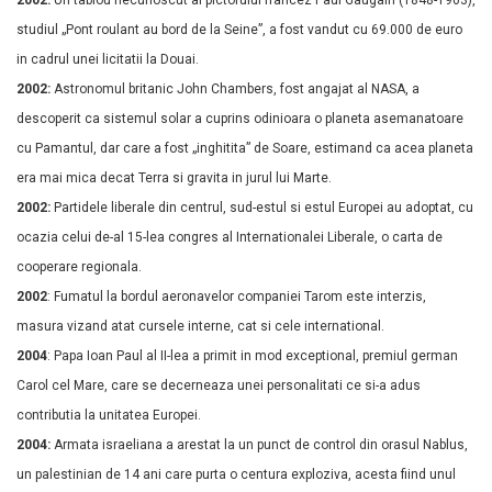
2002:
Un tablou necunoscut al pictorului francez Paul Gaugain (1848-1903),
studiul „Pont roulant au bord de la Seine”, a fost vandut cu 69.000 de euro
in cadrul unei licitatii la Douai.
2002:
Astronomul britanic John Chambers, fost angajat al NASA, a
descoperit ca sistemul solar a cuprins odinioara o planeta asemanatoare
cu Pamantul, dar care a fost „inghitita” de Soare, estimand ca acea planeta
era mai mica decat Terra si gravita in jurul lui Marte.
2002:
Partidele liberale din centrul, sud-estul si estul Europei au adoptat, cu
ocazia celui de-al 15-lea congres al Internationalei Liberale, o carta de
cooperare regionala.
2002
: Fumatul la bordul aeronavelor companiei Tarom este interzis,
masura vizand atat cursele interne, cat si cele international.
2004
: Papa Ioan Paul al II-lea a primit in mod exceptional, premiul german
Carol cel Mare, care se decerneaza unei personalitati ce si-a adus
contributia la unitatea Europei.
2004:
Armata israeliana a arestat la un punct de control din orasul Nablus,
un palestinian de 14 ani care purta o centura exploziva, acesta fiind unul