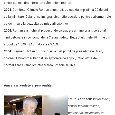
dintre cei mai tineri teroristi palestinieni retinuti.
2004
: Comitetul Olimpic Roman a instituit, cu ocazia implinirii a 90 de ani
de la infiintare, Colanul cu insigna, distinctie acordata pentru performantele
ce contribuie la dezvoltarea miscarii sportive.
2004:
Romania a incheiat procesul de distrugere a minelor antipersonal,
fiind detonate in poligonul de la Cislau (judetul Buzau) ultimele 10 mine din
stocul de 1.049.434 din dotarea MApN.
2004:
Premierul britanic, Tony Blair, a fost primit de presedintele libian,
colonelul Muammar Kadhafi, in apropiere de Tripoli, intr-o vizita de
normalizare a relatiilor intre Marea Britanie si Libia.
Aniversari vedete si personalitati
1935:
S-a nascut
Victor Iancu,
scriitor maramuresean,
profesor al Universitatii de