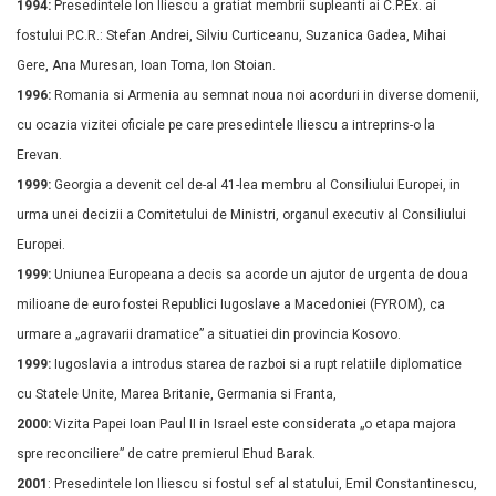
1994:
Presedintele Ion Iliescu a gratiat membrii supleanti ai C.P.Ex. ai
fostului P.C.R.: Stefan Andrei, Silviu Curticeanu, Suzanica Gadea, Mihai
Gere, Ana Muresan, Ioan Toma, Ion Stoian.
1996:
Romania si Armenia au semnat noua noi acorduri in diverse domenii,
cu ocazia vizitei oficiale pe care presedintele Iliescu a intreprins-o la
Erevan.
1999:
Georgia a devenit cel de-al 41-lea membru al Consiliului Europei, in
urma unei decizii a Comitetului de Ministri, organul executiv al Consiliului
Europei.
1999:
Uniunea Europeana a decis sa acorde un ajutor de urgenta de doua
milioane de euro fostei Republici Iugoslave a Macedoniei (FYROM), ca
urmare a „agravarii dramatice” a situatiei din provincia Kosovo.
1999:
Iugoslavia a introdus starea de razboi si a rupt relatiile diplomatice
cu Statele Unite, Marea Britanie, Germania si Franta,
2000:
Vizita Papei Ioan Paul II in Israel este considerata „o etapa majora
spre reconciliere” de catre premierul Ehud Barak.
2001
: Presedintele Ion Iliescu si fostul sef al statului, Emil Constantinescu,