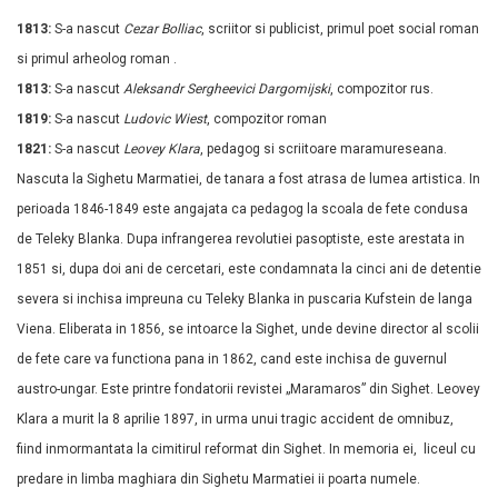
1813:
S-a nascut
Cezar Bolliac
, scriitor si publicist, primul poet social roman
si primul arheolog roman .
1813:
S-a nascut
Aleksandr Sergheevici Dargomijski
, compozitor rus.
1819:
S-a nascut
Ludovic Wiest
, compozitor roman
1821:
S-a nascut
Leovey Klara
, pedagog si scriitoare maramureseana.
Nascuta la Sighetu Marmatiei, de tanara a fost atrasa de lumea artistica. In
perioada 1846-1849 este angajata ca pedagog la scoala de fete condusa
de Teleky Blanka. Dupa infrangerea revolutiei pasoptiste, este arestata in
1851 si, dupa doi ani de cercetari, este condamnata la cinci ani de detentie
severa si inchisa impreuna cu Teleky Blanka in puscaria Kufstein de langa
Viena. Eliberata in 1856, se intoarce la Sighet, unde devine director al scolii
de fete care va functiona pana in 1862, cand este inchisa de guvernul
austro-ungar. Este printre fondatorii revistei „Maramaros” din Sighet. Leovey
Klara a murit la 8 aprilie 1897, in urma unui tragic accident de omnibuz,
fiind inmormantata la cimitirul reformat din Sighet. In memoria ei, liceul cu
predare in limba maghiara din Sighetu Marmatiei ii poarta numele.