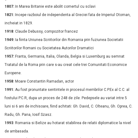
1807:
In Marea Britanie este abolit comertul cu sclavi
1821:
Incepe razboiul de independenta al Greciei fata de Imperiul Otoman,
incheiat in 1829.
1918
: Claude Debussy, compozitor francez
1949:
Ia fiinta Uniunea Scriitorilor din Romania prin fuziunea Societatii
Scriitorilor Romani cu Societatea Autorilor Dramatici
1957:
Franta, Germania, Italia, Olanda, Belgia si Luxemburg au semnat
Tratatul de la Roma prin care s-au creat cele trei Comunitati Economice
Europene.
1958
: Moare Constantin Ramadan, actor
1991:
Au fost pronuntate sentintele in procesul membrilor C.P.Ex al C.C. al
fostului P.C.R, dupa un proces de 248 de zile. Pedepsele au variat intre 5
luni si 6 ani de inchisoare, fiind achitati: Gh. David, C. Olteanu, Gh. Oprea, C.
Radu, Gh. Pana, Iosif Szasz.
1993
: Romania si Belize au hotarat stabilirea de relatii diplomatice la nivel
de ambasada.