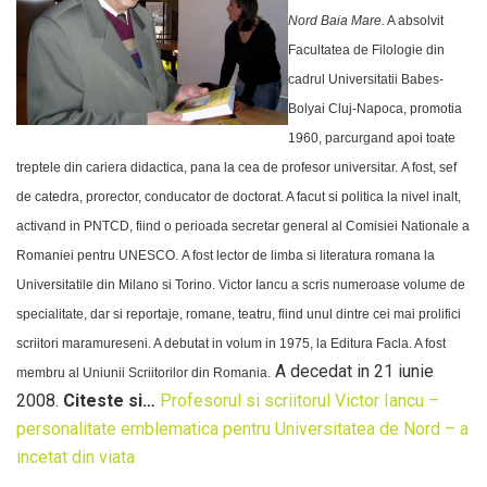
Nord Baia Mare.
A absolvit
Facultatea de Filologie din
cadrul Universitatii Babes-
Bolyai Cluj-Napoca, promotia
1960, parcurgand apoi toate
treptele din cariera didactica, pana la cea de profesor universitar.
A fost, sef
de catedra, prorector, conducator de doctorat. A facut si politica la nivel inalt,
activand in PNTCD, fiind o perioada secretar general al Comisiei Nationale a
Romaniei pentru UNESCO.
A fost lector de limba si literatura romana la
Universitatile din Milano si Torino. Victor Iancu a scris numeroase volume de
specialitate, dar si reportaje, romane, teatru, fiind unul dintre cei mai prolifici
scriitori maramureseni. A debutat in volum in 1975, la Editura Facla. A fost
A decedat in 21 iunie
membru al Uniunii Scriitorilor din Romania.
2008.
Citeste si…
Profesorul si scriitorul Victor Iancu –
personalitate emblematica pentru Universitatea de Nord – a
incetat din viata