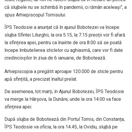
că slujbele nu se schimbă în pandemii, ci rămân aceleași”, a
spus Arhiepiscopul Tomisului.
ÎPS Teodosie a anunțat că în ajunul Bobotezei va începe
slujba Sfintei Liturghii, la ora 5.15, la 7.15 preoții vor fi afară
la sfințirea apei, pentru ca înainte de ora 8.00 să se poată
începe îmbutelierea sticlelor cu aghiasmă, care vor fi date
credincioșilor în ziua de 6 ianuarie, de Bobotează.
Arhiepiscopia a pregătit aproape 120.000 de sticle pentru
apă sfințită, a precizat înaltul prelat.
De asemenea, tot marți, în Ajunul Bobotezei, ÎPS Teodosie
va merge la Hârșova, la Dunăre, unde la ora 14.00 va face
sfințirea apei.
După slujba de Bobotează din Portul Tomis, din Constanța,
ÎPS Teodosie va oficia, la ora 14.45, la Ovidiu, slujbă pe