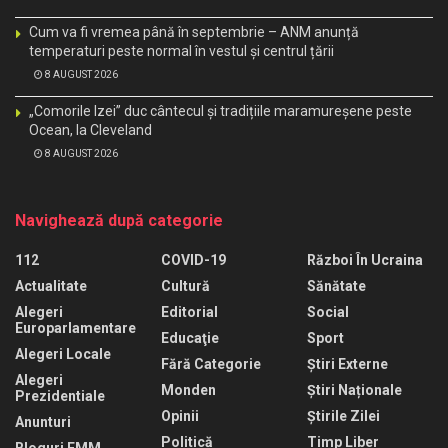
Cum va fi vremea până în septembrie – ANM anunță
temperaturi peste normal în vestul și centrul țării
8 AUGUST 2026
„Comorile Izei” duc cântecul și tradițiile maramureșene peste
Ocean, la Cleveland
8 AUGUST 2026
Navighează după categorie
112
COVID-19
Război În Ucraina
Actualitate
Cultură
Sănătate
Alegeri
Editorial
Social
Europarlamentare
Educaţie
Sport
Alegeri Locale
Fără Categorie
Știri Externe
Alegeri
Monden
Știri Naționale
Prezidentiale
Opinii
Știrile Zilei
Anunturi
Politică
Timp Liber
Bloguri EMM