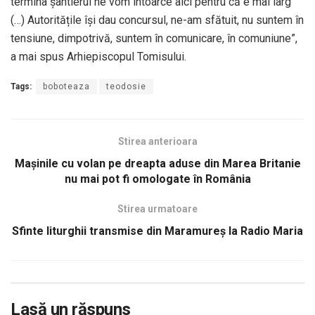
termina șantierul ne vom întoarce aici pentru că e mai larg
(…) Autoritățile își dau concursul, ne-am sfătuit, nu suntem în
tensiune, dimpotrivă, suntem în comunicare, în comuniune”,
a mai spus Arhiepiscopul Tomisului.
Tags:
boboteaza
teodosie
Stirea anterioara
Mașinile cu volan pe dreapta aduse din Marea Britanie
nu mai pot fi omologate în România
Stirea urmatoare
Sfinte liturghii transmise din Maramureş la Radio Maria
Lasă un răspuns