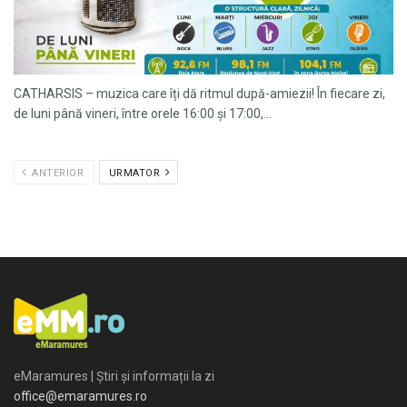
CATHARSIS – muzica care îți dă ritmul după-amiezii! În fiecare zi,
de luni până vineri, între orele 16:00 și 17:00,...
ANTERIOR
URMATOR
eMaramures | Știri și informații la zi
office@emaramures.ro