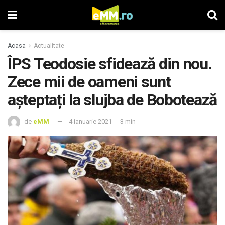
Acasa
Actualitate
ÎPS Teodosie sfidează din nou.
Zece mii de oameni sunt
așteptați la slujba de Bobotează
de
eMM
4 ianuarie 2021
3 min