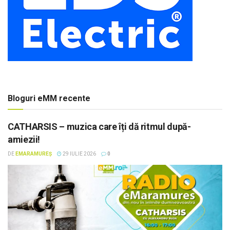
Bloguri eMM recente
CATHARSIS – muzica care îți dă ritmul după-
amiezii!
DE
EMARAMUREȘ
29 IULIE 2026
0