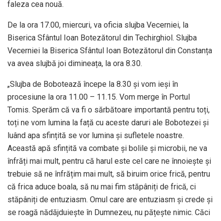
faleza cea nouă.
De la ora 17.00, miercuri, va oficia slujba Vecerniei, la
Biserica Sfântul Ioan Botezătorul din Techirghiol. Slujba
Vecerniei la Biserica Sfântul Ioan Botezătorul din Constanța
va avea slujbă joi dimineața, la ora 8.30.
„Slujba de Bobotează începe la 8.30 și vom ieși în
procesiune la ora 11.00 – 11.15. Vom merge în Portul
Tomis. Sperăm că va fi o sărbătoare importantă pentru toți,
toți ne vom lumina la față cu aceste daruri ale Bobotezei și
luând apa sfințită se vor lumina și sufletele noastre.
Această apă sfințită va combate și bolile și microbii, ne va
înfrăți mai mult, pentru că harul este cel care ne înnoiește și
trebuie să ne înfrățim mai mult, să biruim orice frică, pentru
că frica aduce boala, să nu mai fim stăpâniți de frică, ci
stăpâniți de entuziasm. Omul care are entuziasm și crede și
se roagă nădăjduiește în Dumnezeu, nu pățește nimic. Căci