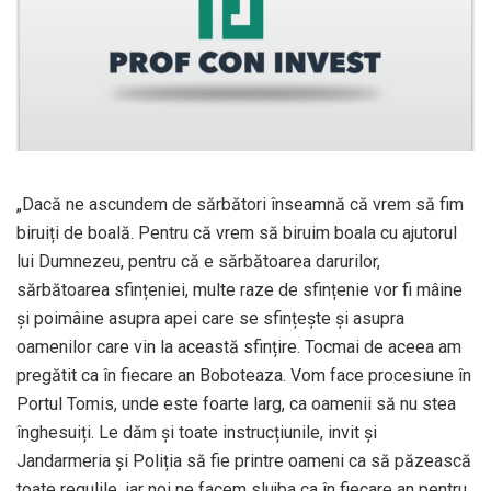
„Dacă ne ascundem de sărbători înseamnă că vrem să fim
biruiți de boală. Pentru că vrem să biruim boala cu ajutorul
lui Dumnezeu, pentru că e sărbătoarea darurilor,
sărbătoarea sfințeniei, multe raze de sfințenie vor fi mâine
și poimâine asupra apei care se sfințește și asupra
oamenilor care vin la această sfințire. Tocmai de aceea am
pregătit ca în fiecare an Boboteaza. Vom face procesiune în
Portul Tomis, unde este foarte larg, ca oamenii să nu stea
înghesuiți. Le dăm și toate instrucțiunile, invit și
Jandarmeria și Poliția să fie printre oameni ca să păzească
toate regulile, iar noi ne facem slujba ca în fiecare an pentru