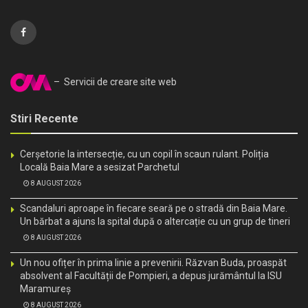
– Servicii de creare site web
Stiri Recente
Cerșetorie la intersecție, cu un copil în scaun rulant. Poliția
Locală Baia Mare a sesizat Parchetul
8 AUGUST 2026
Scandaluri aproape în fiecare seară pe o stradă din Baia Mare.
Un bărbat a ajuns la spital după o altercație cu un grup de tineri
8 AUGUST 2026
Un nou ofițer în prima linie a prevenirii. Răzvan Buda, proaspăt
absolvent al Facultății de Pompieri, a depus jurământul la ISU
Maramureș
8 AUGUST 2026