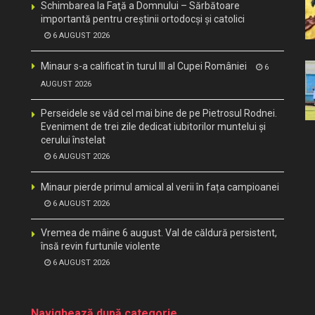
Schimbarea la Faţă a Domnului – Sărbătoare
importantă pentru creştinii ortodocşi şi catolici
6 AUGUST 2026
Minaur s-a calificat în turul III al Cupei României
6
AUGUST 2026
Perseidele se văd cel mai bine de pe Pietrosul Rodnei.
Eveniment de trei zile dedicat iubitorilor muntelui și
cerului înstelat
6 AUGUST 2026
Minaur pierde primul amical al verii în fața campioanei
6 AUGUST 2026
Vremea de mâine 6 august. Val de căldură persistent,
însă revin furtunile violente
6 AUGUST 2026
Navighează după categorie