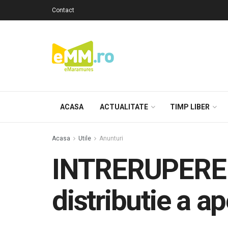
Contact
ACASA
ACTUALITATE
TIMP LIBER
Acasa
Utile
Anunturi
INTRERUPERE –
distributie a a