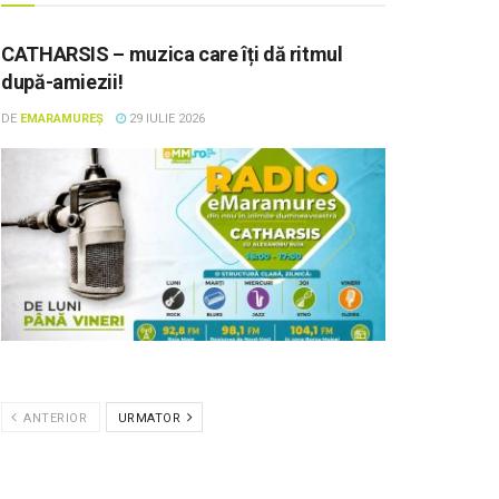
CATHARSIS – muzica care îți dă ritmul
după-amiezii!
DE
EMARAMUREȘ
29 IULIE 2026
ANTERIOR
URMATOR