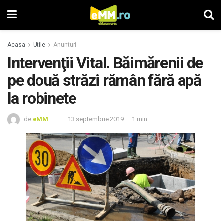
Acasa
Utile
Anunturi
Intervenţii Vital. Băimărenii de
pe două străzi rămân fără apă
la robinete
de
eMM
13 septembrie 2019
1 min