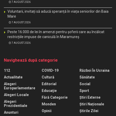
7 AUGUST 2026
Voluntarii, invitați să aducă speranță în viața seniorilor din Baia
Mare
7 AUGUST 2026
Peste 16.000 de lei în amenzi pentru șoferii care au încălcat
restricțiile impuse de caniculă în Maramureș
7 AUGUST 2026
Navighează după categorie
112
COVID-19
Război În Ucraina
Actualitate
Cultură
Sănătate
Alegeri
Editorial
Social
Europarlamentare
Educaţie
Sport
Alegeri Locale
Fără Categorie
Știri Externe
Alegeri
Monden
Știri Naționale
Prezidentiale
Opinii
Știrile Zilei
Anunturi