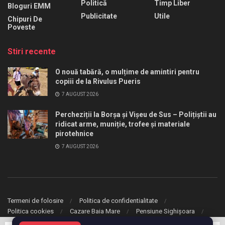
Politică
Timp Liber
Bloguri EMM
Publicitate
Utile
Chipuri De
Poveste
Stiri recente
O nouă tabără, o mulțime de amintiri pentru
copiii de la Rivulus Pueris
7 AUGUST 2026
Percheziții la Borșa și Vișeu de Sus – Polițiștii au
ridicat arme, muniție, trofee și materiale
pirotehnice
7 AUGUST 2026
Termeni de folosire
Politica de confidentialitate
Politica cookies
Cazare Baia Mare
Pensiune Sighișoara