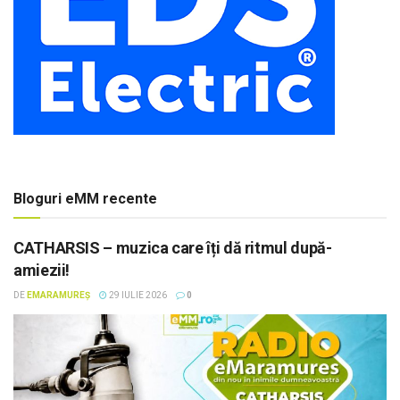
Bloguri eMM recente
CATHARSIS – muzica care îți dă ritmul după-
amiezii!
DE
EMARAMUREȘ
29 IULIE 2026
0