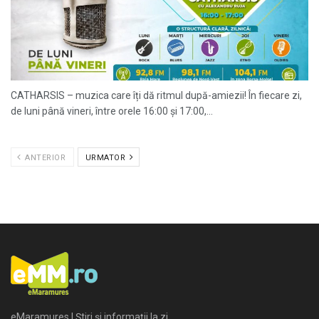
CATHARSIS – muzica care îți dă ritmul după-amiezii! În fiecare zi,
de luni până vineri, între orele 16:00 și 17:00,...
ANTERIOR
URMATOR
eMaramures | Știri și informații la zi