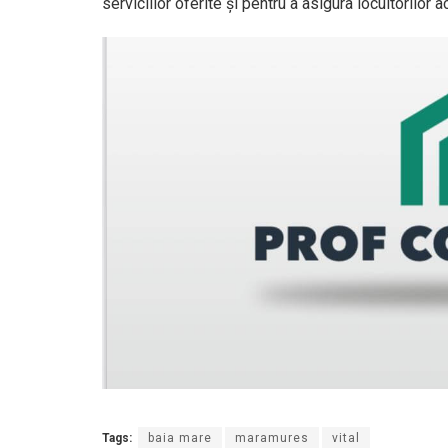
serviciilor oferite și pentru a asigura locuitorilor 
Tags:
baia mare
maramures
vital