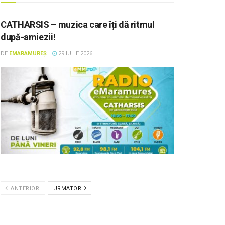
CATHARSIS – muzica care îți dă ritmul
după-amiezii!
DE
EMARAMUREȘ
29 IULIE 2026
ANTERIOR
URMATOR