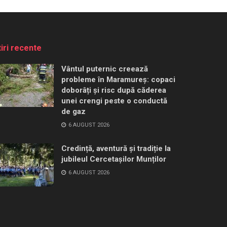
tiri recente
Vântul puternic creează
probleme în Maramureș: copaci
doborâți și risc după căderea
unei crengi peste o conductă
de gaz
6 AUGUST 2026
Credință, aventură și tradiție la
jubileul Cercetașilor Munților
6 AUGUST 2026