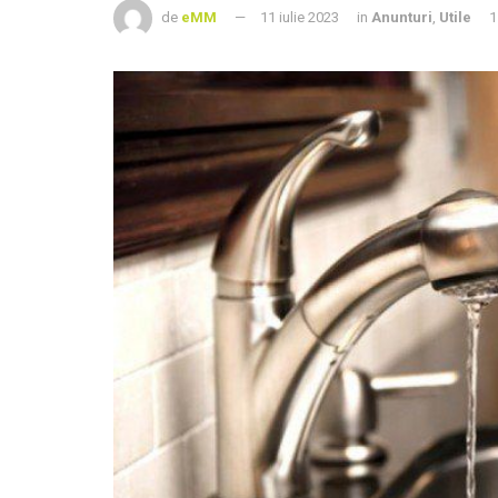
de
eMM
11 iulie 2023
in
Anunturi
,
Utile
1