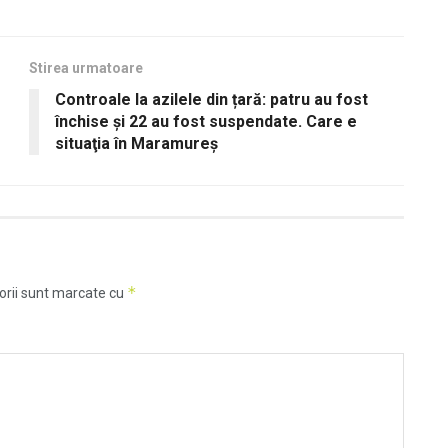
Stirea urmatoare
Controale la azilele din țară: patru au fost
închise și 22 au fost suspendate. Care e
situaţia în Maramureş
*
orii sunt marcate cu