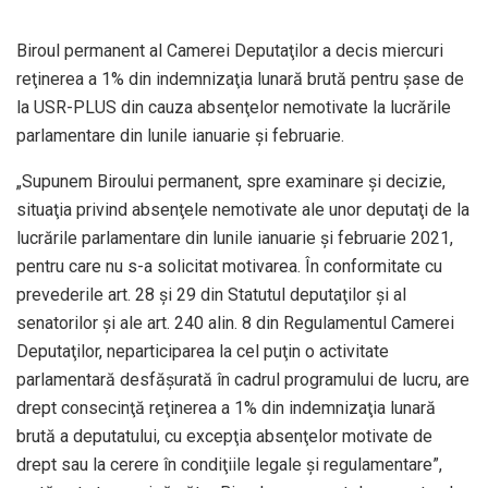
Biroul permanent al Camerei Deputaţilor a decis miercuri
reţinerea a 1% din indemnizaţia lunară brută pentru şase de
la USR-PLUS din cauza absenţelor nemotivate la lucrările
parlamentare din lunile ianuarie şi februarie.
„Supunem Biroului permanent, spre examinare şi decizie,
situaţia privind absenţele nemotivate ale unor deputaţi de la
lucrările parlamentare din lunile ianuarie şi februarie 2021,
pentru care nu s-a solicitat motivarea. În conformitate cu
prevederile art. 28 şi 29 din Statutul deputaţilor şi al
senatorilor şi ale art. 240 alin. 8 din Regulamentul Camerei
Deputaţilor, neparticiparea la cel puţin o activitate
parlamentară desfăşurată în cadrul programului de lucru, are
drept consecinţă reţinerea a 1% din indemnizaţia lunară
brută a deputatului, cu excepţia absenţelor motivate de
drept sau la cerere în condiţiile legale şi regulamentare”,