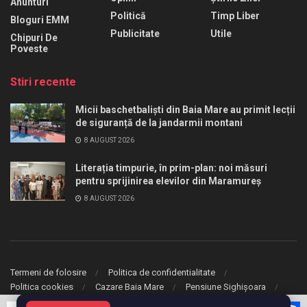
Anunturi
Politică
Timp Liber
Bloguri EMM
Publicitate
Utile
Chipuri De
Poveste
Stiri recente
Micii baschetbaliști din Baia Mare au primit lecții
de siguranță de la jandarmii montani
8 AUGUST 2026
Literația timpurie, în prim-plan: noi măsuri
pentru sprijinirea elevilor din Maramureș
8 AUGUST 2026
Termeni de folosire
Politica de confidentialitate
Politica cookies
Cazare Baia Mare
Pensiune Sighișoara