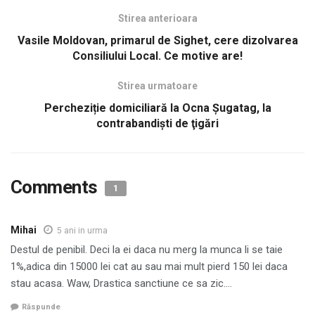
Stirea anterioara
Vasile Moldovan, primarul de Sighet, cere dizolvarea
Consiliului Local. Ce motive are!
Stirea urmatoare
Percheziție domiciliară la Ocna Șugatag, la
contrabandişti de ţigări
Comments
1
Mihai
5 ani in urma
Destul de penibil. Deci la ei daca nu merg la munca li se taie
1%,adica din 15000 lei cat au sau mai mult pierd 150 lei daca
stau acasa. Waw, Drastica sanctiune ce sa zic….
Răspunde