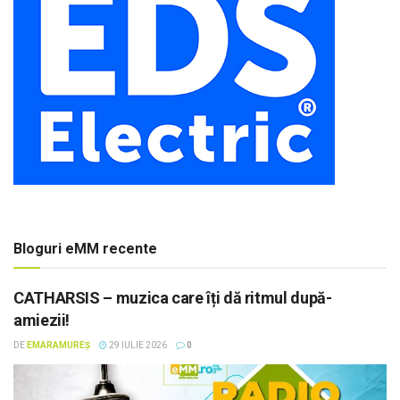
Bloguri eMM recente
CATHARSIS – muzica care îți dă ritmul după-
amiezii!
DE
EMARAMUREȘ
29 IULIE 2026
0