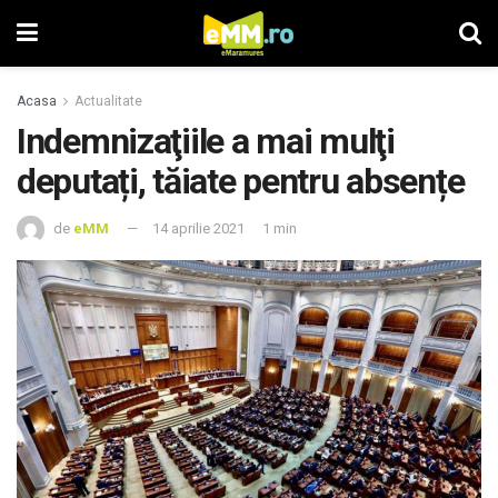
Acasa
Actualitate
Indemnizaţiile a mai mulţi
deputați, tăiate pentru absențe
de
eMM
14 aprilie 2021
1 min