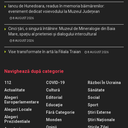
Iancu de Hunedoara, readus în memoria băimărenilor:
eveniment dedicat voievodului la Muzeul Județean
8 AUGUST 2026
Cinci țări, o singură întâlnire: Muzeul de Mineralogie din Baia
Mare, spațiu al prieteniei și dialogului intercultural
8 AUGUST 2026
Vise transformate în artă la Filiala Traian
8 AUGUST 2026
Navighează după categorie
112
COVID-19
Război În Ucraina
Actualitate
Cultură
Sănătate
Alegeri
Editorial
Social
Europarlamentare
Educaţie
Sport
Alegeri Locale
Fără Categorie
Știri Externe
Alegeri
Monden
Știri Naționale
Prezidentiale
Opinii
Știrile Zilei