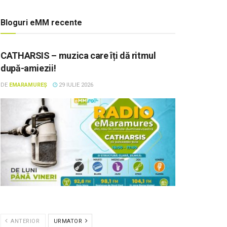
Bloguri eMM recente
CATHARSIS – muzica care îți dă ritmul
după-amiezii!
DE
EMARAMUREȘ
29 IULIE 2026
ANTERIOR
URMATOR