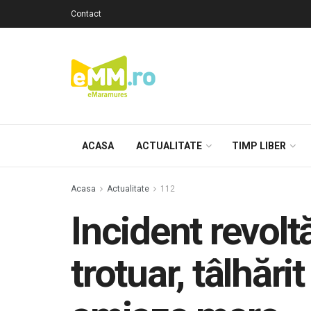
Contact
ACASA
ACTUALITATE
TIMP LIBER
Acasa
Actualitate
112
Incident revolt
trotuar, tâlhări