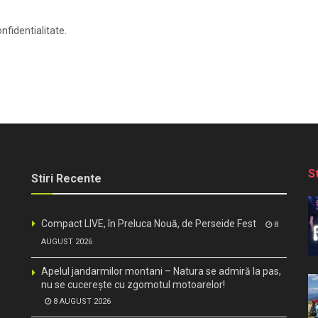
nfidentialitate.
S
Stiri Recente
Compact LIVE, în Preluca Nouă, de Perseide Fest
8
AUGUST 2026
Apelul jandarmilor montani – Natura se admiră la pas,
nu se cucerește cu zgomotul motoarelor!
8 AUGUST 2026