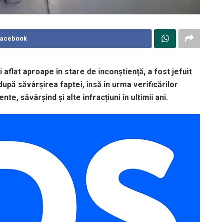
Facebook
i aflat aproape în stare de inconștiență, a fost jefuit
după săvârșirea faptei, însă în urma verificărilor
e, săvârșind și alte infracțiuni în ultimii ani.