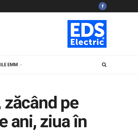
ILE EMM
t, zăcând pe
e ani, ziua în