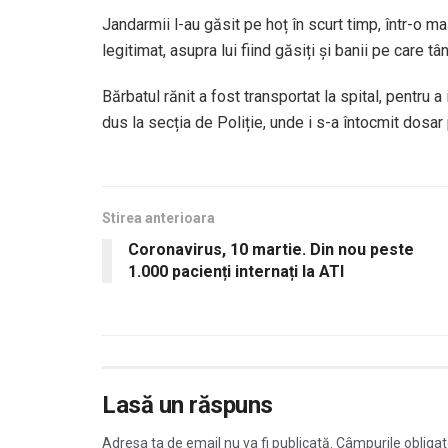
Jandarmii l-au găsit pe hoț în scurt timp, într-o ma
legitimat, asupra lui fiind găsiți și banii pe care tâ
Bărbatul rănit a fost transportat la spital, pentru a 
dus la secția de Poliție, unde i s-a întocmit dosar
Stirea anterioara
Coronavirus, 10 martie. Din nou peste
1.000 pacienți internați la ATI
Lasă un răspuns
Adresa ta de email nu va fi publicată.
Câmpurile obligat