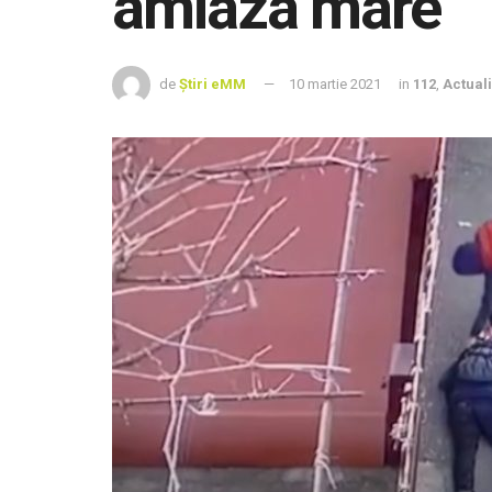
amiaza mare
de
Știri eMM
10 martie 2021
in
112
,
Actuali