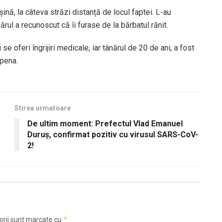
șină, la câteva străzi distanță de locul faptei. L-au
nărul a recunoscut că îi furase de la bărbatul rănit.
i se oferi îngrijiri medicale, iar tânărul de 20 de ani, a fost
 pena.
Stirea urmatoare
De ultim moment: Prefectul Vlad Emanuel
Duruș, confirmat pozitiv cu virusul SARS-CoV-
2!
*
orii sunt marcate cu