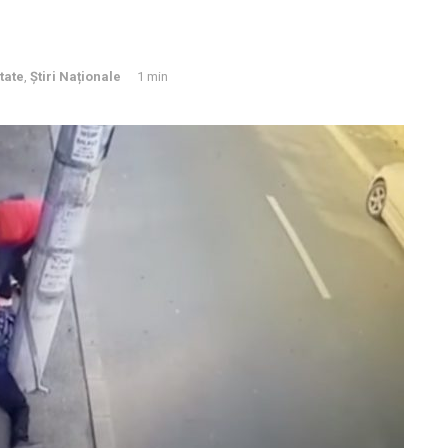
tate
,
Știri Naționale
1 min