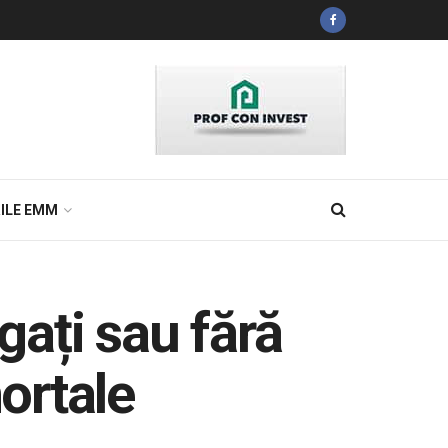
ILE EMM
gați sau fără
ortale