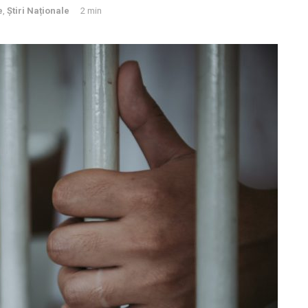
e
,
Știri Naționale
2 min