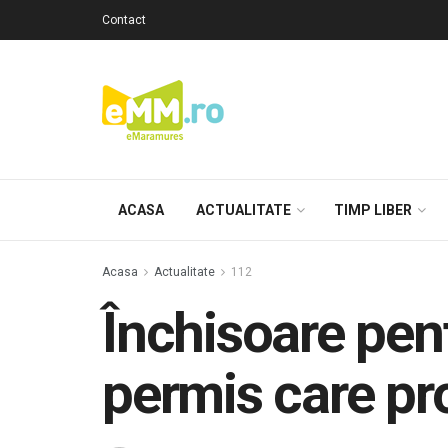
Contact
ACASA
ACTUALITATE
TIMP LIBER
Acasa
Actualitate
112
Închisoare pent
permis care pr