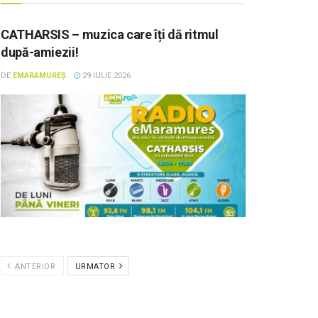
CATHARSIS – muzica care îți dă ritmul
după-amiezii!
DE
EMARAMUREȘ
29 IULIE 2026
ANTERIOR
URMATOR