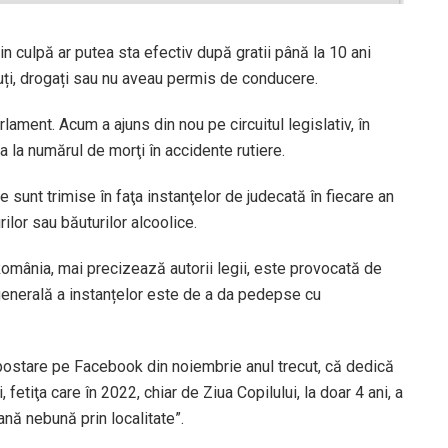
in culpă ar putea sta efectiv după gratii până la 10 ani
uți, drogați sau nu aveau permis de conducere.
lament. Acum a ajuns din nou pe circuitul legislativ, în
a la numărul de morţi în accidente rutiere.
e sunt trimise în faţa instanţelor de judecată în fiecare an
ilor sau băuturilor alcoolice.
România, mai precizează autorii legii, este provocată de
a generală a instanțelor este de a da pedepse cu
postare pe Facebook din noiembrie anul trecut, că dedică
fetiţa care în 2022, chiar de Ziua Copilului, la doar 4 ani, a
ană nebună prin localitate”.