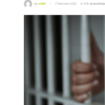
de
eMM
7 februarie 2023
in
112
,
Actualitat