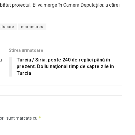
ătut proiectul. El va merge în Camera Deputaților, a cărei
hisoare
maramures
Stirea urmatoare
u
Turcia / Siria: peste 240 de replici până în
prezent. Doliu naţional timp de şapte zile în
Turcia
*
orii sunt marcate cu