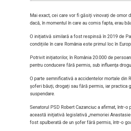
Mai exact, cei care vor fi găsiți vinovați de omor d
dacă, în momentul în care au comis fapta, erau bă
O inițiativă similară a fost respinsă în 2019 de Par
condițiile în care România este primul loc în Europ
Potrivit inițiatorilor, în România 20.000 de persoan
pentru conducere fără permis, sub influenţa drogur
O parte semnificativă a accidentelor mortale din 
șoferi băuți, drogați sau fără permis, iar practic
suspendare.
Senatorul PSD Robert Cazanciuc a afirmat, într-o 
această iniţiativă legislativă „memoriei Anastasiei, 
fost spulberată de un şofer fără permis, într-o go