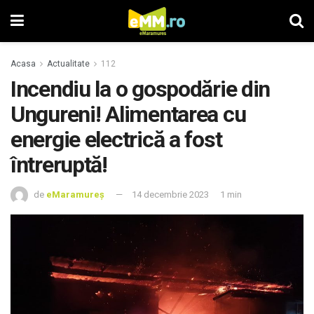
Acasa
Actualitate
112
Incendiu la o gospodărie din
Ungureni! Alimentarea cu
energie electrică a fost
întreruptă!
de
eMaramureș
14 decembrie 2023
1 min