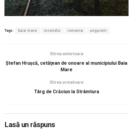
Tags:
baia mare
incendiu
romania
ungureni
Stirea anterioara
Ştefan Hruşcă, cetăţean de onoare al municipiului Baia
Mare
Stirea urmatoare
Târg de Crăciun la Strâmtura
Lasă un răspuns