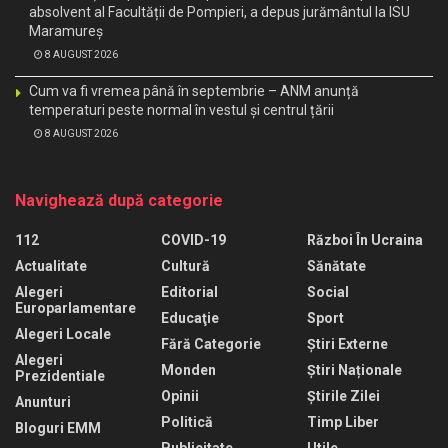
absolvent al Facultății de Pompieri, a depus jurământul la ISU
Maramureș
8 AUGUST 2026
Cum va fi vremea până în septembrie – ANM anunță
temperaturi peste normal în vestul și centrul țării
8 AUGUST 2026
Navighează după categorie
112
COVID-19
Război În Ucraina
Actualitate
Cultură
Sănătate
Alegeri
Editorial
Social
Europarlamentare
Educaţie
Sport
Alegeri Locale
Fără Categorie
Știri Externe
Alegeri
Monden
Știri Naționale
Prezidentiale
Opinii
Știrile Zilei
Anunturi
Politică
Timp Liber
Bloguri EMM
Publicitate
Utile