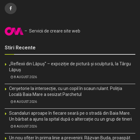
– Servicii de creare site web
Stiri Recente
„Reflexii din Lăpuș” – expoziție de pictură și sculptură, la Târgu
Lăpuș
8 AUGUST 2026
Cerșetorie la intersecție, cu un copil în scaun rulant. Poliția
Locală Baia Mare a sesizat Parchetul
8 AUGUST 2026
Scandaluri aproape în fiecare seară pe o stradă din Baia Mare.
Un bărbat a ajuns la spital după o altercație cu un grup de tineri
8 AUGUST 2026
Un nou ofițer în prima linie a prevenirii. Răzvan Buda, proaspăt