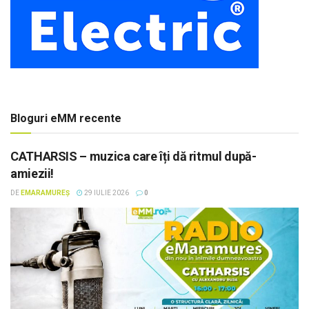
Bloguri eMM recente
CATHARSIS – muzica care îți dă ritmul după-
amiezii!
DE
EMARAMUREȘ
29 IULIE 2026
0