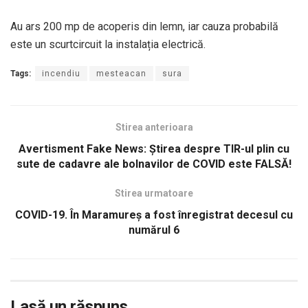
Au ars 200 mp de acoperis din lemn, iar cauza probabilă
este un scurtcircuit la instalația electrică.
Tags:
incendiu
mesteacan
sura
Stirea anterioara
Avertisment Fake News: Știrea despre TIR-ul plin cu
sute de cadavre ale bolnavilor de COVID este FALSĂ!
Stirea urmatoare
COVID-19. În Maramureș a fost înregistrat decesul cu
numărul 6
Lasă un răspuns