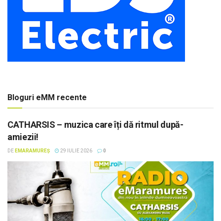
Bloguri eMM recente
CATHARSIS – muzica care îți dă ritmul după-
amiezii!
DE
EMARAMUREȘ
29 IULIE 2026
0