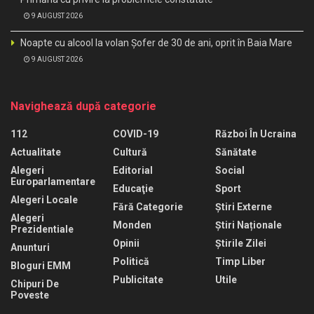
9 AUGUST 2026
Noapte cu alcool la volan Șofer de 30 de ani, oprit în Baia Mare
9 AUGUST 2026
Navighează după categorie
112
COVID-19
Război În Ucraina
Actualitate
Cultură
Sănătate
Alegeri
Editorial
Social
Europarlamentare
Educaţie
Sport
Alegeri Locale
Fără Categorie
Știri Externe
Alegeri
Monden
Știri Naționale
Prezidentiale
Opinii
Știrile Zilei
Anunturi
Politică
Timp Liber
Bloguri EMM
Publicitate
Utile
Chipuri De
Poveste