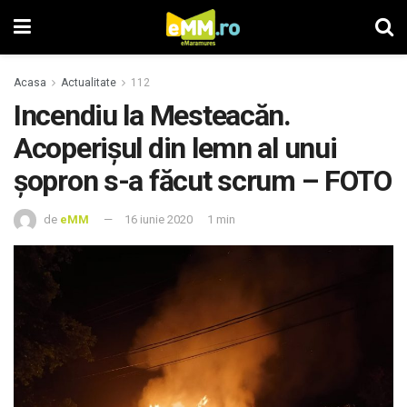
Acasa
Actualitate
112
Incendiu la Mesteacăn.
Acoperișul din lemn al unui
șopron s-a făcut scrum – FOTO
de
eMM
16 iunie 2020
1 min