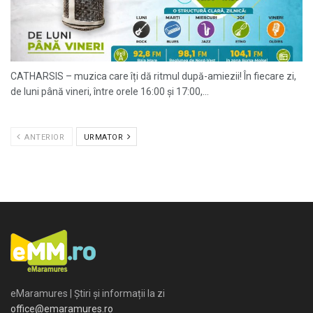
CATHARSIS – muzica care îți dă ritmul după-amiezii! În fiecare zi,
de luni până vineri, între orele 16:00 și 17:00,...
ANTERIOR
URMATOR
eMaramures | Știri și informații la zi
office@emaramures.ro