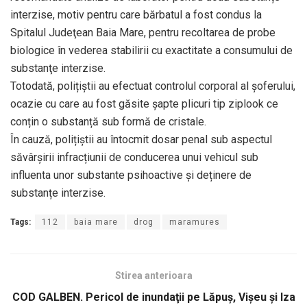
interzise, motiv pentru care bărbatul a fost condus la
Spitalul Judeţean Baia Mare, pentru recoltarea de probe
biologice în vederea stabilirii cu exactitate a consumului de
substanţe interzise.
Totodată, polițiștii au efectuat controlul corporal al șoferului,
ocazie cu care au fost găsite șapte plicuri tip ziplook ce
conțin o substanță sub formă de cristale.
În cauză, polițiștii au întocmit dosar penal sub aspectul
săvârșirii infracțiunii de conducerea unui vehicul sub
influenta unor substante psihoactive și deținere de
substanțe interzise.
Tags:
112
baia mare
drog
maramures
Stirea anterioara
COD GALBEN. Pericol de inundaţii pe Lăpuş, Vişeu şi Iza