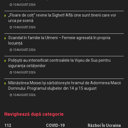
10 AUGUST 2026
„Floare de colț” revine la Sighet! Află cine sunt tinerii care vor
urca pe scenă
10 AUGUST 2026
Scandal în familie la Ulmeni – Femeie agresată în propria
locuință
10 AUGUST 2026
Polițiștii au intensificat controalele la Vișeu de Sus pentru
siguranța cetățenilor
10 AUGUST 2026
Mănăstirea Moisei își sărbătorește hramul de Adormirea Maicii
Domnului. Programul slujbelor din 14 și 15 august
10 AUGUST 2026
Navighează după categorie
112
COVID-19
Război În Ucraina