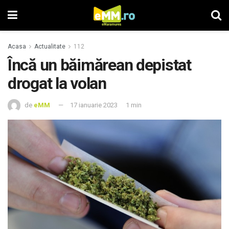
Acasa
Actualitate
112
Încă un băimărean depistat
drogat la volan
de
eMM
17 ianuarie 2023
1 min