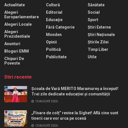
Actualitate
Cultură
Sănătate
Alegeri
Editorial
Social
Europarlamentare
Educaţie
Sport
Alegeri Locale
Fără Categorie
Știri Externe
Alegeri
Monden
Știri Naționale
Prezidentiale
Opinii
Știrile Zilei
Anunturi
Politică
Timp Liber
Bloguri EMM
Publicitate
Utile
Chipuri De
Poveste
Stiri recente
Școala de Vară MERITO Maramureș a început!
Trei zile dedicate educației și comunității
10 AUGUST 2026
„Floare de colț” revine la Sighet! Află cine sunt
tinerii care vor urca pe scenă
10 AUGUST 2026