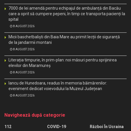
7000 de lei amendă pentru echipajul de ambulanță din Bacău
care a oprit să cumpere pepeni, în timp ce transporta pacienți la
spital
8 AUGUST 2026
Micii baschetbaliști din Baia Mare au primit lecții de siguranță
de la jandarmii montani
8 AUGUST 2026
Literația timpurie, în prim-plan: noi măsuri pentru sprijinirea
elevilor din Maramureș
8 AUGUST 2026
Iancu de Hunedoara, readus în memoria băimărenilor:
eveniment dedicat voievodului la Muzeul Județean
8 AUGUST 2026
Navighează după categorie
112
COVID-19
Război În Ucraina