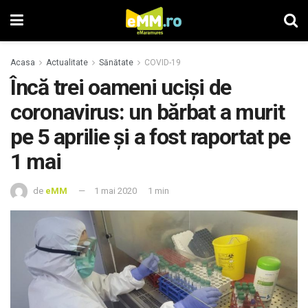
Acasa
Actualitate
Sănătate
COVID-19
Încă trei oameni uciși de
coronavirus: un bărbat a murit
pe 5 aprilie și a fost raportat pe
1 mai
de
eMM
1 mai 2020
1 min