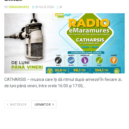
DE
EMARAMUREȘ
29 IULIE 2026
0
CATHARSIS – muzica care îți dă ritmul după-amiezii! În fiecare zi,
de luni până vineri, între orele 16:00 și 17:00,...
ANTERIOR
URMATOR