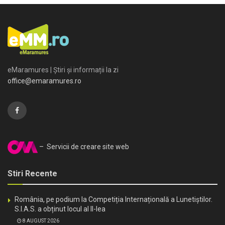
eMaramures | Știri și informații la zi
office@emaramures.ro
– Servicii de creare site web
Stiri Recente
România, pe podium la Competiția Internațională a Lunetiștilor.
S.I.A.S. a obținut locul al II-lea
8 AUGUST 2026