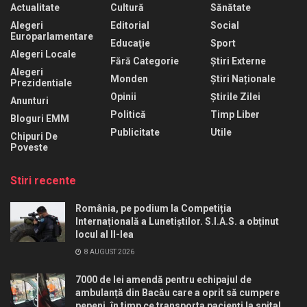
Actualitate
Cultură
Sănătate
Alegeri
Editorial
Social
Europarlamentare
Educaţie
Sport
Alegeri Locale
Fără Categorie
Știri Externe
Alegeri
Monden
Știri Naționale
Prezidentiale
Opinii
Știrile Zilei
Anunturi
Politică
Timp Liber
Bloguri EMM
Publicitate
Utile
Chipuri De
Poveste
Stiri recente
România, pe podium la Competiția
Internațională a Lunetiștilor. S.I.A.S. a obținut
locul al II-lea
8 AUGUST 2026
7000 de lei amendă pentru echipajul de
ambulanță din Bacău care a oprit să cumpere
pepeni, în timp ce transporta pacienți la spital