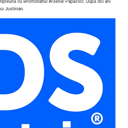
, împreună cu ieromonahul Arsenie Papacioc. După doi ani
ui Justinian.