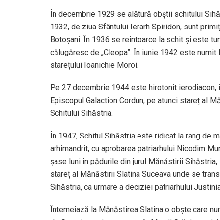
În decembrie 1929 se alătură obștii schitului Sihă
1932, de ziua Sfântului Ierarh Spiridon, sunt primiț
Botoșani. În 1936 se reîntoarce la schit și este 
călugăresc de „Cleopa”. În iunie 1942 este numit l
starețului Ioanichie Moroi.
Pe 27 decembrie 1944 este hirotonit ierodiacon, i
Episcopul Galaction Cordun, pe atunci stareț al Mă
Schitului Sihăstria.
În 1947, Schitul Sihăstria este ridicat la rang de m
arhimandrit, cu aprobarea patriarhului Nicodim Mun
șase luni în pădurile din jurul Mănăstirii Sihăstria
stareț al Mănăstirii Slatina Suceava unde se trans
Sihăstria, ca urmare a deciziei patriarhului Justini
Întemeiază la Mănăstirea Slatina o obște care nu