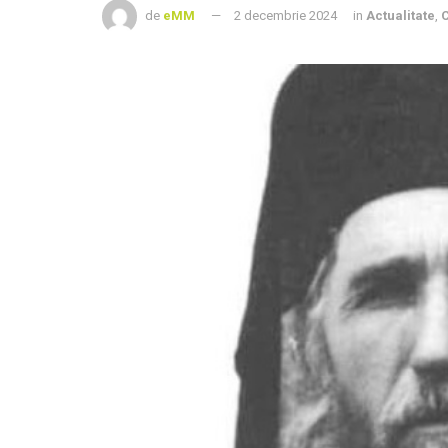
de
eMM
2 decembrie 2024
in
Actualitate
,
C