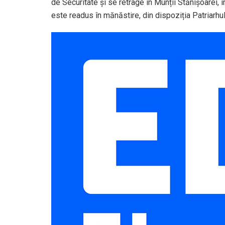
de Securitate și se retrage în Munții Stănișoarei
este readus în mănăstire, din dispoziția Patriarhul