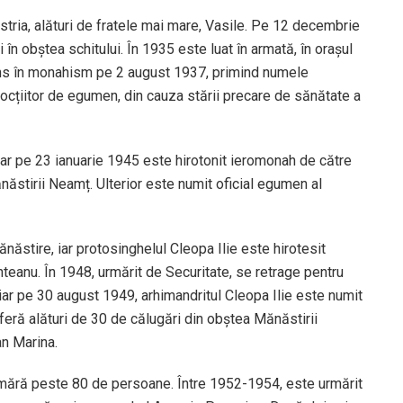
stria, alături de fratele mai mare, Vasile. Pe 12 decembrie
i în obștea schitului. În 1935 este luat în armată, în orașul
tuns în monahism pe 2 august 1937, primind numele
ocțiitor de egumen, din cauza stării precare de sănătate a
ar pe 23 ianuarie 1945 este hirotonit ieromonah de către
năstirii Neamț. Ulterior este numit oficial egumen al
ănăstire, iar protosinghelul Cleopa Ilie este hirotesit
teanu. În 1948, urmărit de Securitate, se retrage pentru
, iar pe 30 august 1949, arhimandritul Cleopa Ilie este numit
feră alături de 30 de călugări din obștea Mănăstirii
an Marina.
mără peste 80 de persoane. Între 1952-1954, este urmărit