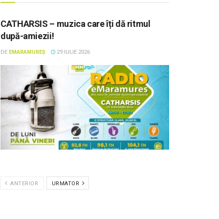
CATHARSIS – muzica care îți dă ritmul
după-amiezii!
DE
EMARAMUREȘ
29 IULIE 2026
ANTERIOR
URMATOR