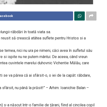
Facebook
lungii-răbdări în toată viata sa.
 reusit să crească atâtea suflete pentru Hristos si a
se temea, nici nu ura pe nimeni, căci avea în sufletul său
ire si ispite nu ne putem mântui. De aceea, când vreun
 amintea cuvintele marelui duhovnic Vichentie Mălău, care
i se va părea că ai sfârsit-o, o iei de la capăt: răbdare,
fârsit, nu până la prăsit!” – Arhim. Ioanichie Balan –
s-a născut într-o familie de țărani, fiind al cincilea copil