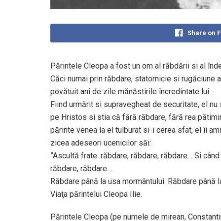
Share on 
Părintele Cleopa a fost un om al răbdării si al înde
Căci numai prin răbdare, statornicie si rugăciune a
povătuit ani de zile mănăstirile încredintate lui.
Fiind urmărit si supravegheat de securitate, el nu 
pe Hristos si stia că fără răbdare, fără rea pătim
părinte venea la el tulburat si-i cerea sfat, el îi
zicea adeseori ucenicilor săi:
”Ascultă frate: răbdare, răbdare, răbdare… Si când t
răbdare, răbdare…
Răbdare până la usa mormântului. Răbdare până la s
Viaţa părintelui Cleopa Ilie.
Părintele Cleopa (pe numele de mirean, Constantin) 