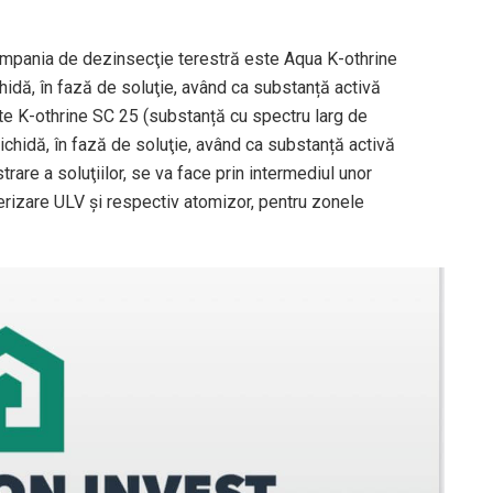
ampania de dezinsecţie terestră este Aqua K-othrine
idă, în fază de soluţie, având ca substanță activă
e K-othrine SC 25 (substanță cu spectru larg de
chidă, în fază de soluţie, având ca substanță activă
are a soluţiilor, se va face prin intermediul unor
erizare ULV şi respectiv atomizor, pentru zonele