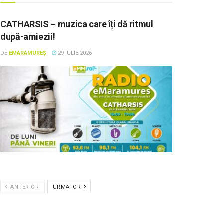
CATHARSIS – muzica care îți dă ritmul
după-amiezii!
DE
EMARAMUREȘ
29 IULIE 2026
ANTERIOR
URMATOR