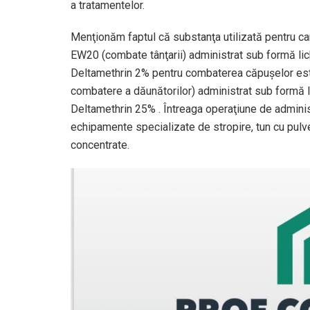
a tratamentelor.
Menţionăm faptul că substanţa utilizată pentru c
EW20 (combate tânţarii) administrat sub formă lich
Deltamethrin 2% pentru combaterea căpușelor est
combatere a dăunătorilor) administrat sub formă li
Deltamethrin 25% . Întreaga operaţiune de administr
echipamente specializate de stropire, tun cu pulv
concentrate.