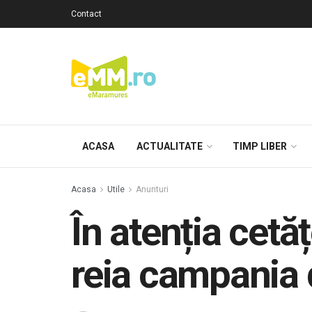
Contact
ACASA
ACTUALITATE
TIMP LIBER
Acasa
Utile
Anunturi
În atenția cetă
reia campania 