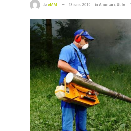
de
eMM
13 iunie 2019
in
Anunturi
,
Utile