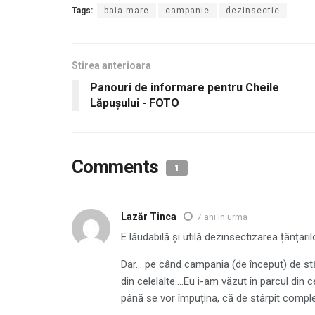
Tags:
baia mare
campanie
dezinsectie
Stirea anterioara
Panouri de informare pentru Cheile
Lăpușului - FOTO
Comments
1
Lazăr Tinca
7 ani in urma
E lăudabilă și utilă dezinsectizarea țânțaril
Dar… pe când campania (de început) de stâr
din celelalte….Eu i-am văzut în parcul din 
până se vor împuțina, că de stârpit comp