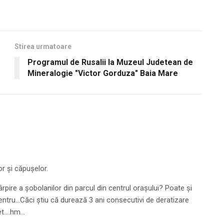
Stirea urmatoare
Programul de Rusalii la Muzeul Judetean de
Mineralogie "Victor Gorduza" Baia Mare
or și căpușelor.
pire a șobolanilor din parcul din centrul orașului? Poate și
centru…Căci știu că durează 3 ani consecutivi de deratizare
let….hm…