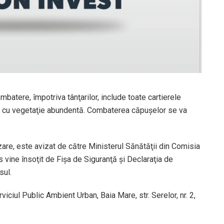
batere, împotriva tânţarilor, include toate cartierele
le cu vegetaţie abundentă. Combaterea căpușelor se va
zare, este avizat de către Ministerul Sănătăţii din Comisia
 vine însoţit de Fişa de Siguranţă şi Declaraţia de
sul.
iciul Public Ambient Urban, Baia Mare, str. Serelor, nr. 2,