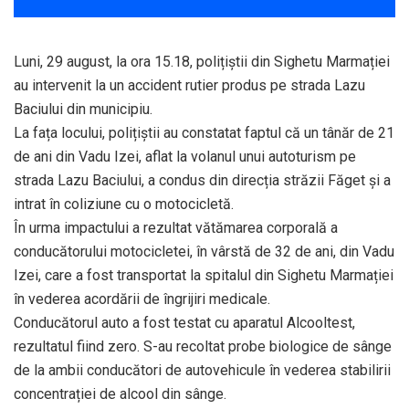
Luni, 29 august, la ora 15.18, polițiștii din Sighetu Marmației
au intervenit la un accident rutier produs pe strada Lazu
Baciului din municipiu.
La fața locului, polițiștii au constatat faptul că un tânăr de 21
de ani din Vadu Izei, aflat la volanul unui autoturism pe
strada Lazu Baciului, a condus din direcția străzii Făget şi a
intrat în coliziune cu o motocicletă.
În urma impactului a rezultat vătămarea corporală a
conducătorului motocicletei, în vârstă de 32 de ani, din Vadu
Izei, care a fost transportat la spitalul din Sighetu Marmației
în vederea acordării de îngrijiri medicale.
Conducătorul auto a fost testat cu aparatul Alcooltest,
rezultatul fiind zero. S-au recoltat probe biologice de sânge
de la ambii conducători de autovehicule în vederea stabilirii
concentrației de alcool din sânge.