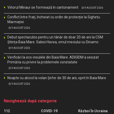
Viitorul Minaur se formează în cantonament
9 AUGUST 2026
Conflict între frați, încheiat cu ordin de protecție la Sighetu
Marmației
9 AUGUST 2026
Debut spectaculos pentru un tânăr de doar 20 de ani la CSM
Știința Baia Mare. Salesi Havea, omul meciului cu Dinamo
9 AUGUST 2026
Verificări la eco-insulele din Baia Mare. ADIGIDM a sesizat
Primăria cu privire la problemele constatate
9 AUGUST 2026
Noapte cu alcool la volan Șofer de 30 de ani, oprit în Baia Mare
9 AUGUST 2026
Navighează după categorie
112
COVID-19
Război În Ucraina