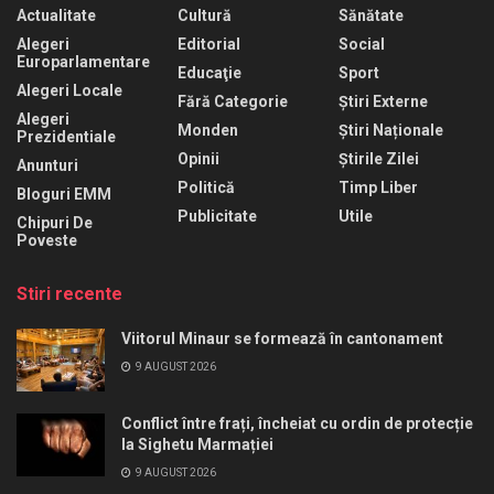
Actualitate
Cultură
Sănătate
Alegeri
Editorial
Social
Europarlamentare
Educaţie
Sport
Alegeri Locale
Fără Categorie
Știri Externe
Alegeri
Monden
Știri Naționale
Prezidentiale
Opinii
Știrile Zilei
Anunturi
Politică
Timp Liber
Bloguri EMM
Publicitate
Utile
Chipuri De
Poveste
Stiri recente
Viitorul Minaur se formează în cantonament
9 AUGUST 2026
Conflict între frați, încheiat cu ordin de protecție
la Sighetu Marmației
9 AUGUST 2026