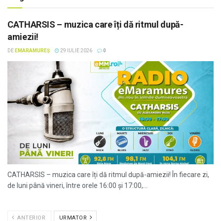
CATHARSIS – muzica care îți dă ritmul după-
amiezii!
DE
EMARAMUREȘ
29 IULIE 2026
0
CATHARSIS – muzica care îți dă ritmul după-amiezii! În fiecare zi,
de luni până vineri, între orele 16:00 și 17:00,...
ANTERIOR
URMATOR