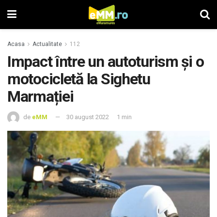
Acasa
Actualitate
112
Impact între un autoturism şi o
motocicletă la Sighetu
Marmației
de
eMM
30 august 2022
1 min