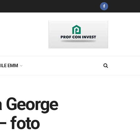
ILE EMM
a George
– foto