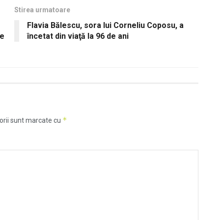
Stirea urmatoare
Flavia Bălescu, sora lui Corneliu Coposu, a
de
încetat din viaţă la 96 de ani
*
orii sunt marcate cu