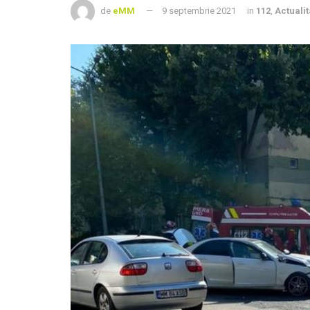
de
eMM
9 septembrie 2021
in
112
,
Actualit