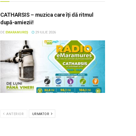
CATHARSIS – muzica care îți dă ritmul
după-amiezii!
DE
EMARAMUREȘ
29 IULIE 2026
ANTERIOR
URMATOR