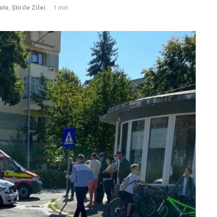
ate
,
Știrile Zilei
1 min