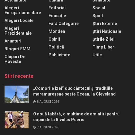
Alegeri
Editorial
Social
Europarlamentare
Educaţie
Sport
Alegeri Locale
Fără Categorie
Știri Externe
Alegeri
Monden
Știri Naționale
Prezidentiale
Opinii
Știrile Zilei
Anunturi
Politică
Timp Liber
Bloguri EMM
Publicitate
Utile
Chipuri De
Poveste
Stiri recente
„Comorile Izei” duc cântecul și tradițiile
maramureșene peste Ocean, la Cleveland
8 AUGUST 2026
O nouă tabără, o mulțime de amintiri pentru
copiii de la Rivulus Pueris
7 AUGUST 2026