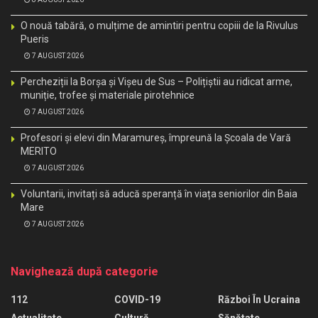
O nouă tabără, o mulțime de amintiri pentru copiii de la Rivulus
Pueris
7 AUGUST 2026
Percheziții la Borșa și Vișeu de Sus – Polițiștii au ridicat arme,
muniție, trofee și materiale pirotehnice
7 AUGUST 2026
Profesori și elevi din Maramureș, împreună la Școala de Vară
MERITO
7 AUGUST 2026
Voluntarii, invitați să aducă speranță în viața seniorilor din Baia
Mare
7 AUGUST 2026
Navighează după categorie
112
COVID-19
Război În Ucraina
Actualitate
Cultură
Sănătate