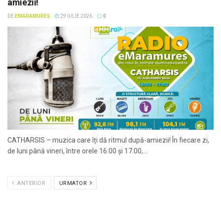
amiezii!
DE
EMARAMUREȘ
29 IULIE 2026
0
CATHARSIS – muzica care îți dă ritmul după-amiezii! În fiecare zi,
de luni până vineri, între orele 16:00 și 17:00,...
ANTERIOR
URMATOR