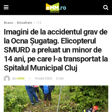
Acasa
Actualitate
112
Imagini de la accidentul grav de
la Ocna Șugatag. Elicopterul
SMURD a preluat un minor de
14 ani, pe care l-a transportat la
Spitalul Municipal Cluj
de
eMM
14 iulie 2025
2 min