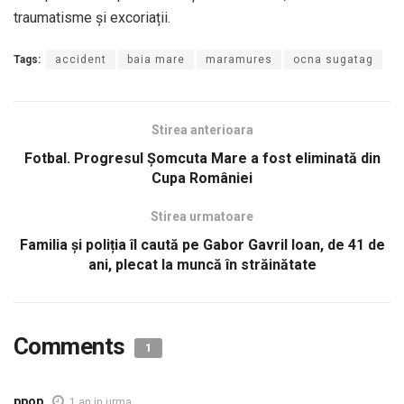
traumatisme și excoriații.
Tags:
accident
baia mare
maramures
ocna sugatag
Stirea anterioara
Fotbal. Progresul Șomcuta Mare a fost eliminată din
Cupa României
Stirea urmatoare
Familia și poliția îl caută pe Gabor Gavril Ioan, de 41 de
ani, plecat la muncă în străinătate
Comments
1
ppop
1 an in urma