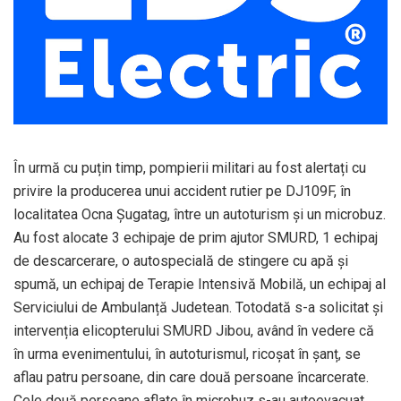
În urmă cu puțin timp, pompierii militari au fost alertați cu
privire la producerea unui accident rutier pe DJ109F, în
localitatea Ocna Șugatag, între un autoturism și un microbuz.
Au fost alocate 3 echipaje de prim ajutor SMURD, 1 echipaj
de descarcerare, o autospecială de stingere cu apă și
spumă, un echipaj de Terapie Intensivă Mobilă, un echipaj al
Serviciului de Ambulanță Judetean. Totodată s-a solicitat și
intervenția elicopterului SMURD Jibou, având în vedere că
în urma evenimentului, în autoturismul, ricoșat în șanț, se
aflau patru persoane, din care două persoane încarcerate.
Cele două persoane aflate în microbuz s-au autoevacuat,