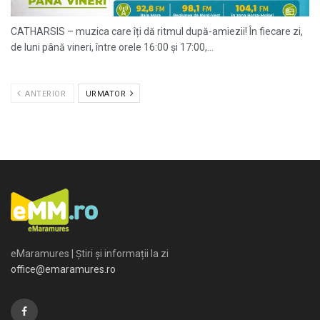
CATHARSIS – muzica care îți dă ritmul după-amiezii! În fiecare zi,
de luni până vineri, între orele 16:00 și 17:00,...
ANTERIOR
URMATOR
eMaramures | Știri și informații la zi
office@emaramures.ro