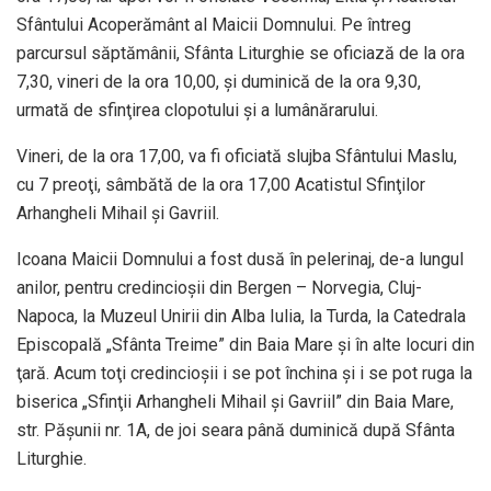
Sfântului Acoperământ al Maicii Domnului. Pe întreg
parcursul săptămânii, Sfânta Liturghie se oficiază de la ora
7,30, vineri de la ora 10,00, şi duminică de la ora 9,30,
urmată de sfinţirea clopotului şi a lumânărarului.
Vineri, de la ora 17,00, va fi oficiată slujba Sfântului Maslu,
cu 7 preoţi, sâmbătă de la ora 17,00 Acatistul Sfinţilor
Arhangheli Mihail şi Gavriil.
Icoana Maicii Domnului a fost dusă în pelerinaj, de-a lungul
anilor, pentru credincioşii din Bergen – Norvegia, Cluj-
Napoca, la Muzeul Unirii din Alba Iulia, la Turda, la Catedrala
Episcopală „Sfânta Treime” din Baia Mare şi în alte locuri din
ţară. Acum toţi credincioşii i se pot închina şi i se pot ruga la
biserica „Sfinţii Arhangheli Mihail şi Gavriil” din Baia Mare,
str. Păşunii nr. 1A, de joi seara până duminică după Sfânta
Liturghie.