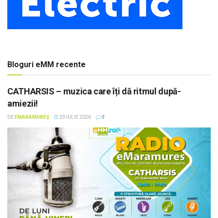
Bloguri eMM recente
CATHARSIS – muzica care îți dă ritmul după-
amiezii!
DE
EMARAMUREȘ
29 IULIE 2026
0