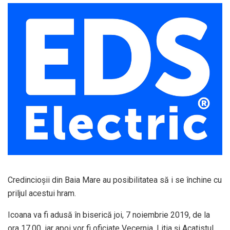
Credincioşii din Baia Mare au posibilitatea să i se închine cu
priljul acestui hram.
Icoana va fi adusă în biserică joi, 7 noiembrie 2019, de la
ora 17,00, iar apoi vor fi oficiate Vecernia, Litia şi Acatistul