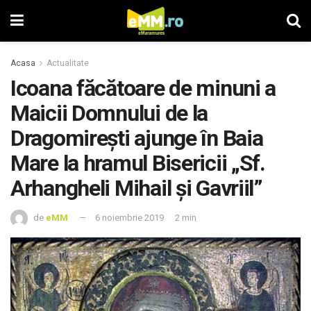
Acasa
Actualitate
Icoana făcătoare de minuni a
Maicii Domnului de la
Dragomireşti ajunge în Baia
Mare la hramul Bisericii „Sf.
Arhangheli Mihail şi Gavriil”
de
eMM
6 noiembrie 2019
2 min