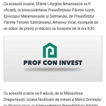
Cu această ocazie, Sfânta Liturghie Arhierească va fi
oficiată, cu binecuvântarea Preasfinţitului Părinte Iustin,
Episcopul Maramureşului şi Sătmarului, de Preasfinţitul
Părinte Timotei Sătmăreanul, Arhiereu-Vicar, înconjurat de
un sobor de preoţi şi diaconi, cu începere de la ora 9,30.
Cu această ocazie va fi adusă, de la Mănăstirea
Dragomireşti, icoana făcătoare de minuni a Maicii Domnului
cu Pruncul Iisus, cu binecuvântarea Preasfinţitului Părinte