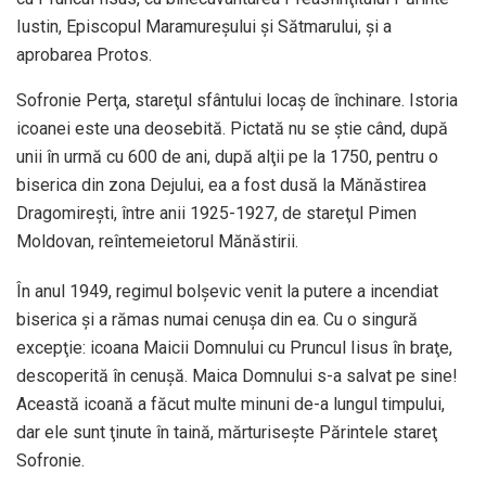
Iustin, Episcopul Maramureşului şi Sătmarului, şi a
aprobarea Protos.
Sofronie Perţa, stareţul sfântului locaş de închinare. Istoria
icoanei este una deosebită. Pictată nu se ştie când, după
unii în urmă cu 600 de ani, după alţii pe la 1750, pentru o
biserica din zona Dejului, ea a fost dusă la Mănăstirea
Dragomireşti, între anii 1925-1927, de stareţul Pimen
Moldovan, reîntemeietorul Mănăstirii.
În anul 1949, regimul bolşevic venit la putere a incendiat
biserica şi a rămas numai cenuşa din ea. Cu o singură
excepţie: icoana Maicii Domnului cu Pruncul Iisus în braţe,
descoperită în cenuşă. Maica Domnului s-a salvat pe sine!
Această icoană a făcut multe minuni de-a lungul timpului,
dar ele sunt ţinute în taină, mărturiseşte Părintele stareţ
Sofronie.