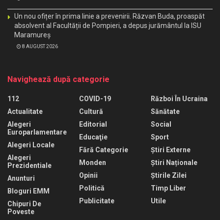
Un nou ofițer în prima linie a prevenirii. Răzvan Buda, proaspăt
absolvent al Facultății de Pompieri, a depus jurământul la ISU
Maramureș
8 AUGUST 2026
Navighează după categorie
112
COVID-19
Război În Ucraina
Actualitate
Cultură
Sănătate
Alegeri
Editorial
Social
Europarlamentare
Educaţie
Sport
Alegeri Locale
Fără Categorie
Știri Externe
Alegeri
Monden
Știri Naționale
Prezidentiale
Opinii
Știrile Zilei
Anunturi
Politică
Timp Liber
Bloguri EMM
Publicitate
Utile
Chipuri De
Poveste