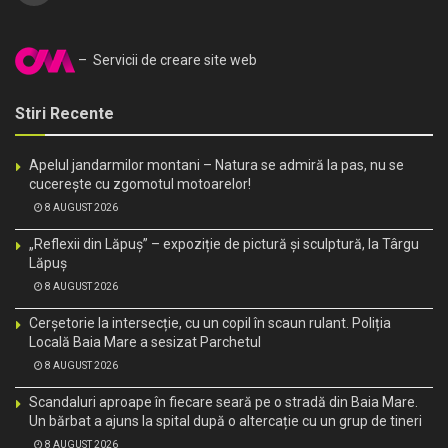
– Servicii de creare site web
Stiri Recente
Apelul jandarmilor montani – Natura se admiră la pas, nu se
cucerește cu zgomotul motoarelor!
8 AUGUST 2026
„Reflexii din Lăpuș” – expoziție de pictură și sculptură, la Târgu
Lăpuș
8 AUGUST 2026
Cerșetorie la intersecție, cu un copil în scaun rulant. Poliția
Locală Baia Mare a sesizat Parchetul
8 AUGUST 2026
Scandaluri aproape în fiecare seară pe o stradă din Baia Mare.
Un bărbat a ajuns la spital după o altercație cu un grup de tineri
8 AUGUST 2026