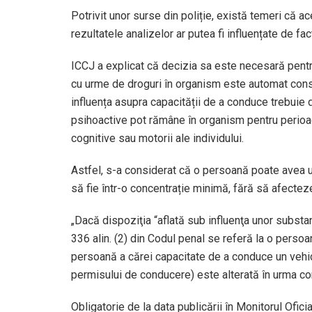
Potrivit unor surse din poliție, există temeri că 
rezultatele analizelor ar putea fi influențate de fac
ICCJ a explicat că decizia sa este necesară pent
cu urme de droguri în organism este automat consi
influența asupra capacității de a conduce trebuie 
psihoactive pot rămâne în organism pentru perioade
cognitive sau motorii ale individului.
Astfel, s-a considerat că o persoană poate avea 
să fie într-o concentrație minimă, fără să afecte
„Dacă dispoziţia “aflată sub influenţa unor substan
336 alin. (2) din Codul penal se referă la o pers
persoană a cărei capacitate de a conduce un vehicu
permisului de conducere) este alterată în urma c
Obligatorie de la data publicării în Monitorul Oficial