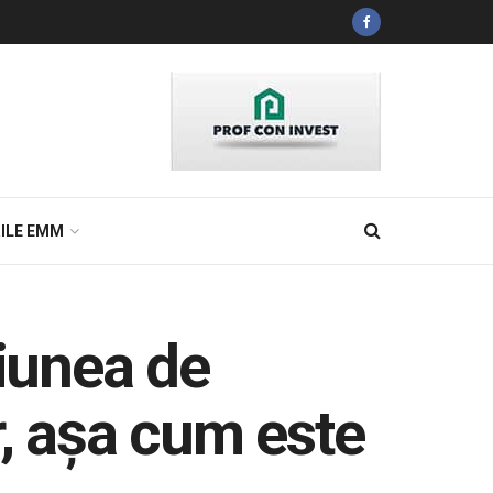
ILE EMM
țiunea de
r, așa cum este