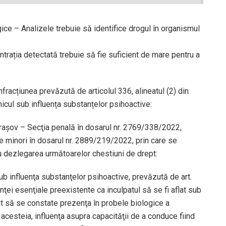
ice – Analizele trebuie să identifice drogul în organismul
trația detectată trebuie să fie suficient de mare pentru a
racțiunea prevăzută de articolul 336, alineatul (2) din
icul sub influența substanțelor psihoactive:
raşov – Secţia penală în dosarul nr. 2769/338/2022,
e minori în dosarul nr. 2889/219/2022, prin care se
ru dezlegarea următoarelor chestiuni de drept:
sub influenţa substanţelor psihoactive, prevăzută de art.
inţei esenţiale preexistente ca inculpatul să se fi aflat sub
nt să se constate prezenţa în probele biologice a
acesteia, influenţa asupra capacităţii de a conduce fiind