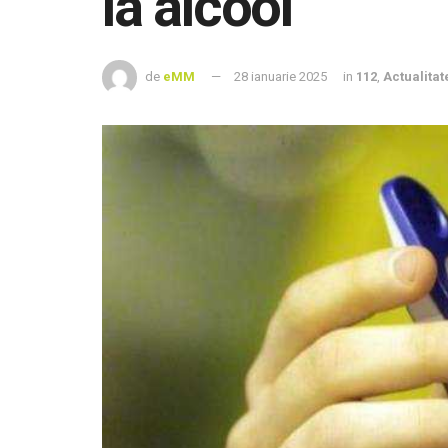
la alcool
de
eMM
28 ianuarie 2025
in
112
,
Actualitat