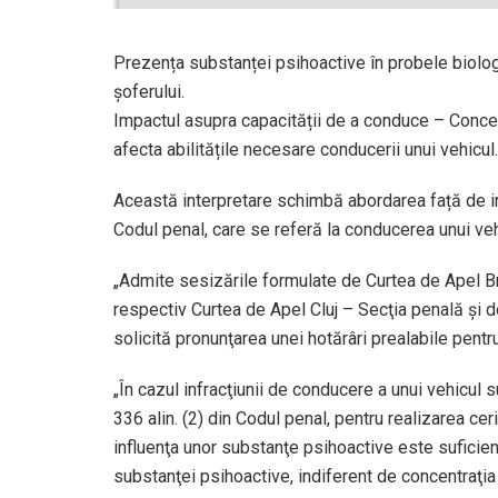
Prezența substanței psihoactive în probele biolog
șoferului.
Impactul asupra capacității de a conduce – Concen
afecta abilitățile necesare conducerii unui vehicul.
Această interpretare schimbă abordarea față de inf
Codul penal, care se referă la conducerea unui veh
„Admite sesizările formulate de Curtea de Apel B
respectiv Curtea de Apel Cluj – Secţia penală și d
solicită pronunţarea unei hotărâri prealabile pent
„În cazul infracţiunii de conducere a unui vehicul 
336 alin. (2) din Codul penal, pentru realizarea cer
influenţa unor substanţe psihoactive este suficie
substanţei psihoactive, indiferent de concentraţia 