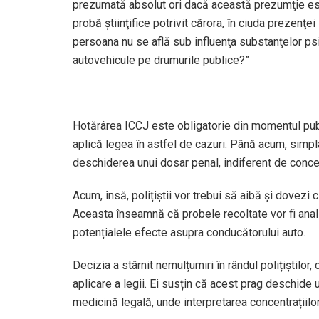
prezumată absolut ori dacă această prezumţie este
probă ştiinţifice potrivit cărora, în ciuda prezenţ
persoana nu se află sub influenţa substanţelor ps
autovehicule pe drumurile publice?”
Hotărârea ICCJ este obligatorie din momentul publi
aplică legea în astfel de cazuri. Până acum, simpl
deschiderea unui dosar penal, indiferent de conce
Acum, însă, polițiștii vor trebui să aibă și dovezi
Aceasta înseamnă că probele recoltate vor fi anal
potențialele efecte asupra conducătorului auto.
Decizia a stârnit nemulțumiri în rândul polițiștilo
aplicare a legii. Ei susțin că acest prag deschide u
medicină legală, unde interpretarea concentrațiilo