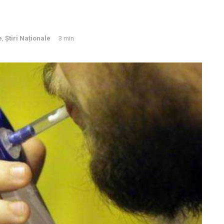
e
,
Știri Naționale
3 min