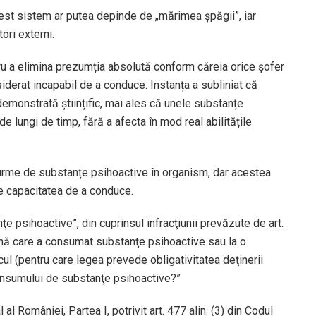
acest sistem ar putea depinde de „mărimea șpăgii”, iar
tori externi.
ru a elimina prezumția absolută conform căreia orice șofer
derat incapabil de a conduce. Instanța a subliniat că
demonstrată științific, mai ales că unele substanțe
 lungi de timp, fără a afecta în mod real abilitățile
urme de substanțe psihoactive în organism, dar acestea
ze capacitatea de a conduce.
ţe psihoactive”, din cuprinsul infracţiunii prevăzute de art.
oană care a consumat substanţe psihoactive sau la o
l (pentru care legea prevede obligativitatea deţinerii
onsumului de substanţe psihoactive?”
 al României, Partea I, potrivit art. 477 alin. (3) din Codul