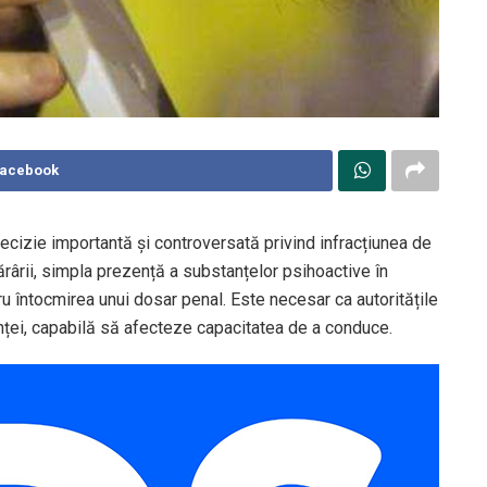
Facebook
 decizie importantă și controversată privind infracțiunea de
rârii, simpla prezență a substanțelor psihoactive în
u întocmirea unui dosar penal. Este necesar ca autoritățile
nței, capabilă să afecteze capacitatea de a conduce.