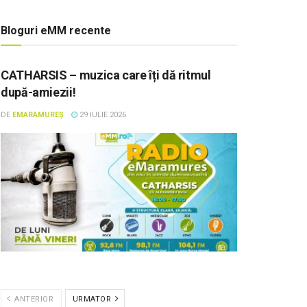
Bloguri eMM recente
CATHARSIS – muzica care îți dă ritmul
după-amiezii!
DE
EMARAMUREȘ
29 IULIE 2026
ANTERIOR
URMATOR