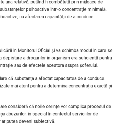
 una relativă, putând fi combătută prin mijloace de
ei substanţelor psihoactive într-o concentraţie minimală,
ihoactive, cu afectarea capacităţii de a conduce
cării în Monitorul Oficial și va schimba modul în care se
a depistare a drogurilor în organism era suficientă pentru
ntrație sau de efectele acestora asupra șoferului.
 clare că substanța a afectat capacitatea de a conduce.
izate mai atent pentru a determina concentrația exactă și
r, care consideră că noile cerințe vor complica procesul de
șa abuzurilor, în special în contextul serviciilor de
r ar putea deveni subiectivă.