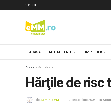
Contact
ACASA
ACTUALITATE
TIMP LIBER
Acasa
Actualitate
Hărţile de risc
de
Admin eMM
7 septembrie 2006
in
Actua