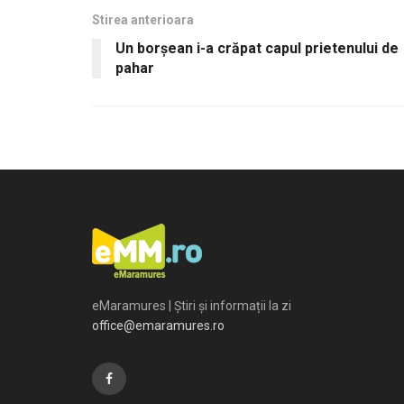
Stirea anterioara
Un borşean i-a crăpat capul prietenului de
pahar
eMaramures | Știri și informații la zi
office@emaramures.ro