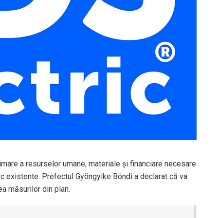
imare a resurselor umane, materiale şi financiare necesare
isc existente. Prefectul Gyöngyike Böndi a declarat că va
a măsurilor din plan.