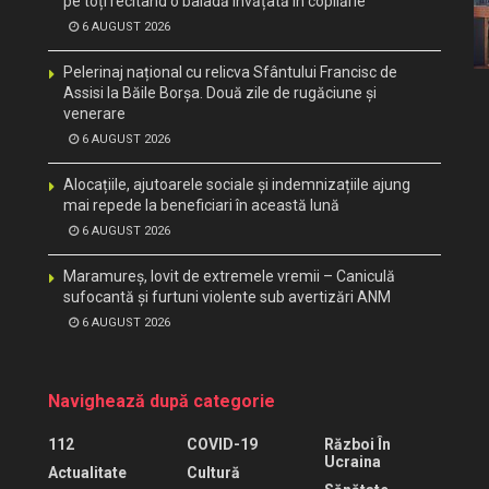
pe toți recitând o baladă învățată în copilărie
6 AUGUST 2026
Pelerinaj național cu relicva Sfântului Francisc de
Assisi la Băile Borșa. Două zile de rugăciune și
venerare
6 AUGUST 2026
Alocațiile, ajutoarele sociale și indemnizațiile ajung
mai repede la beneficiari în această lună
6 AUGUST 2026
Maramureș, lovit de extremele vremii – Caniculă
sufocantă și furtuni violente sub avertizări ANM
6 AUGUST 2026
Navighează după categorie
112
COVID-19
Război În
Ucraina
Actualitate
Cultură