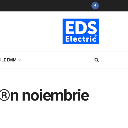
ILE EMM
 Ã®n noiembrie