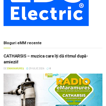
Bloguri eMM recente
CATHARSIS – muzica care îți dă ritmul după-
amiezii!
DE
EMARAMUREȘ
29 IULIE 2026
0