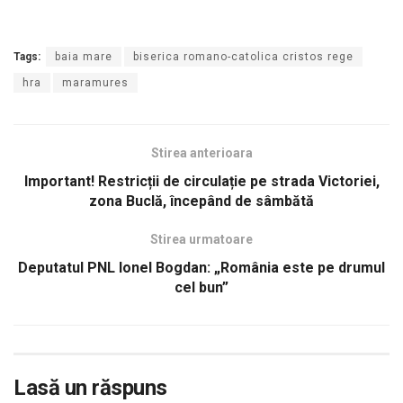
Tags:
baia mare
biserica romano-catolica cristos rege
hra
maramures
Stirea anterioara
Important! Restricții de circulație pe strada Victoriei,
zona Buclă, începând de sâmbătă
Stirea urmatoare
Deputatul PNL Ionel Bogdan: „România este pe drumul
cel bun”
Lasă un răspuns