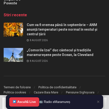
Poveste
Stiri recente
Cum va fi vremea până în septembrie – ANM
anunță temperaturi peste normal în vestul și
centrul țării
8 AUGUST 2026
„Comorile Izei” duc cântecul și tradițiile
maramureșene peste Ocean, la Cleveland
8 AUGUST 2026
Termeni de folosire
Politica de confidentialitate
Politica cookies
Cazare Baia Mare
Pensiune Sighișoara
✕
© 2020 eMaramures. Toate drepturile rezervate.
Ascultă Live
Radio eMaramureș