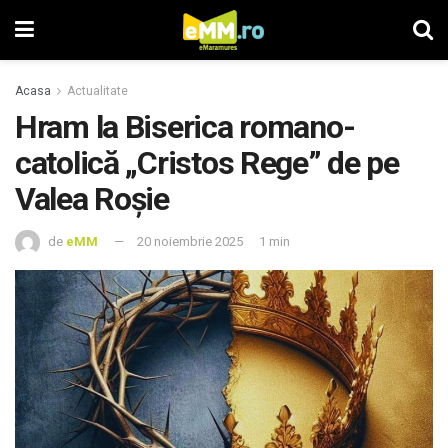
Acasa
Actualitate
Hram la Biserica romano-
catolică „Cristos Rege” de pe
Valea Roșie
de
eMM
20 noiembrie 2025
1 min