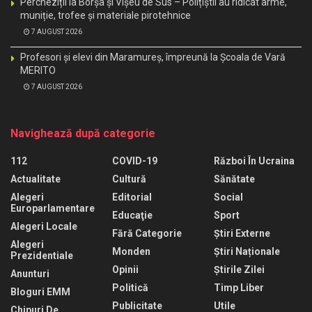
Percheziții la Borșa și Vișeu de Sus – Polițiștii au ridicat arme,
muniție, trofee și materiale pirotehnice
7 AUGUST 2026
Profesori și elevi din Maramureș, împreună la Școala de Vară
MERITO
7 AUGUST 2026
Navighează după categorie
112
COVID-19
Război În Ucraina
Actualitate
Cultură
Sănătate
Alegeri
Editorial
Social
Europarlamentare
Educaţie
Sport
Alegeri Locale
Fără Categorie
Știri Externe
Alegeri
Monden
Știri Naționale
Prezidentiale
Opinii
Știrile Zilei
Anunturi
Politică
Timp Liber
Bloguri EMM
Publicitate
Utile
Chipuri De