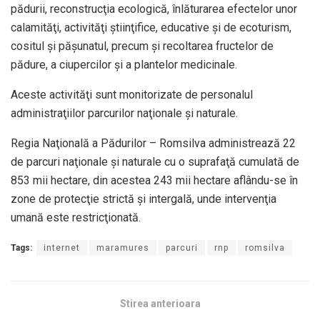
pădurii, reconstrucţia ecologică, înlăturarea efectelor unor
calamităţi, activităţi ştiinţifice, educative şi de ecoturism,
cositul şi păşunatul, precum şi recoltarea fructelor de
pădure, a ciupercilor şi a plantelor medicinale.
Aceste activităţi sunt monitorizate de personalul
administraţiilor parcurilor naţionale şi naturale.
Regia Naţională a Pădurilor – Romsilva administrează 22
de parcuri naţionale şi naturale cu o suprafaţă cumulată de
853 mii hectare, din acestea 243 mii hectare aflându-se în
zone de protecţie strictă şi intergală, unde intervenţia
umană este restricţionată.
Tags:
internet
maramures
parcuri
rnp
romsilva
Stirea anterioara