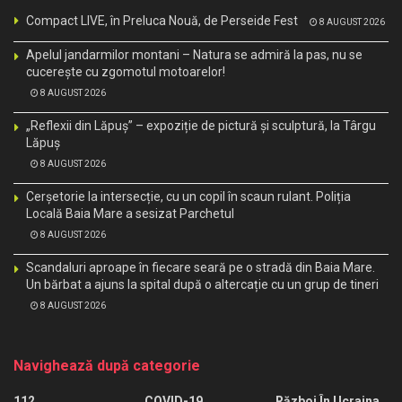
Compact LIVE, în Preluca Nouă, de Perseide Fest
8 AUGUST 2026
Apelul jandarmilor montani – Natura se admiră la pas, nu se
cucerește cu zgomotul motoarelor!
8 AUGUST 2026
„Reflexii din Lăpuș” – expoziție de pictură și sculptură, la Târgu
Lăpuș
8 AUGUST 2026
Cerșetorie la intersecție, cu un copil în scaun rulant. Poliția
Locală Baia Mare a sesizat Parchetul
8 AUGUST 2026
Scandaluri aproape în fiecare seară pe o stradă din Baia Mare.
Un bărbat a ajuns la spital după o altercație cu un grup de tineri
8 AUGUST 2026
Navighează după categorie
112
COVID-19
Război În Ucraina