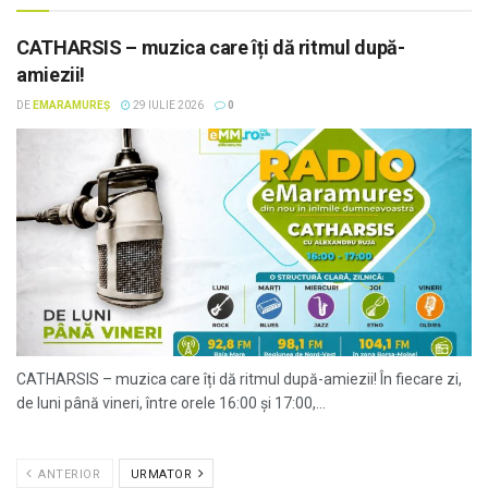
CATHARSIS – muzica care îți dă ritmul după-
amiezii!
DE
EMARAMUREȘ
29 IULIE 2026
0
CATHARSIS – muzica care îți dă ritmul după-amiezii! În fiecare zi,
de luni până vineri, între orele 16:00 și 17:00,...
ANTERIOR
URMATOR