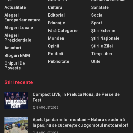
Actualitate
Cultură
Sănătate
Alegeri
Editorial
Social
Europarlamentare
Educaţie
Sport
Alegeri Locale
Fără Categorie
Știri Externe
Alegeri
Monden
Știri Naționale
Prezidentiale
Opinii
Știrile Zilei
Anunturi
Politică
Timp Liber
Bloguri EMM
Publicitate
Utile
Chipuri De
Poveste
Stiri recente
Compact LIVE, în Preluca Nouă, de Perseide
Fest
8 AUGUST 2026
Apelul jandarmilor montani – Natura se admiră
la pas, nu se cucerește cu zgomotul motoarelor!
8 AUGUST 2026