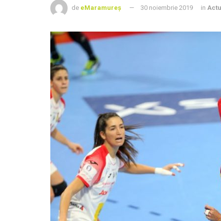
de
eMaramureș
30 noiembrie 2019
in
Actu