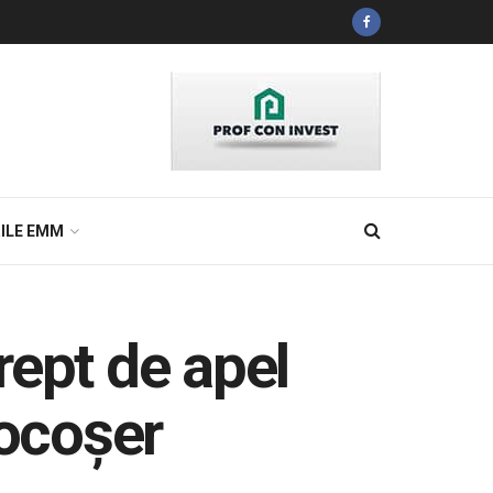
ILE EMM
rept de apel
locoșer