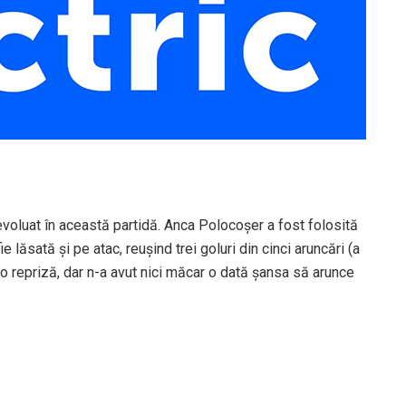
evoluat în această partidă. Anca Polocoșer a fost folosită
e lăsată și pe atac, reușind trei goluri din cinci aruncări (a
o repriză, dar n-a avut nici măcar o dată șansa să arunce