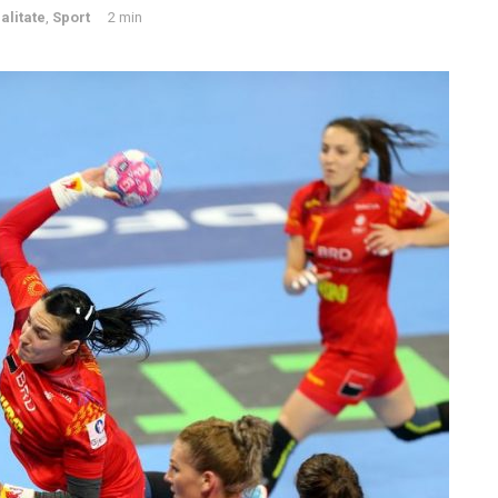
alitate
,
Sport
2 min