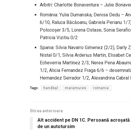
Arbitri: Charlotte Bonaventura – Julie Bonave
România: Yulia Dumanska, Denisa Dedu – Aneta
6/10, Raluca Băcăoanu, Gabriela Perianu 1/7, 
Polocoșer 3/5, Lorena Ostase, Sonia Serafic
Patricia Vizitiu 0/2
Spania: Silvia Navarro Gimenez (2/2), Darly
Nistal 0/1, Silvia Arderius Martin, Elisabet 
Echeverria Martinez 2/3, Nerea Pena Abaurr
1/2, Alicia Fernandez Fraga 6/6 – desemnat
Hernandez Serrador 1/2, Alexandrina Cabral
Tags:
handbal
maramures
romania
Stirea anterioara
Alt accident pe DN 1C. Persoană acroșată
de un autotursim