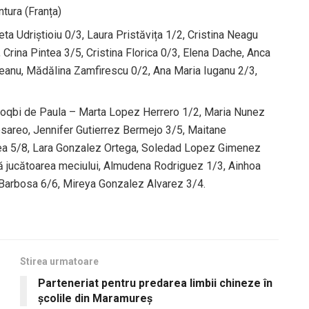
ntura (Franța)
 Udriștioiu 0/3, Laura Pristăvița 1/2, Cristina Neagu
Crina Pintea 3/5, Cristina Florica 0/3, Elena Dache, Anca
eanu, Mădălina Zamfirescu 0/2, Ana Maria Iuganu 2/3,
 Zoqbi de Paula – Marta Lopez Herrero 1/2, Maria Nunez
Cesareo, Jennifer Gutierrez Bermejo 3/5, Maitane
ea 5/8, Lara Gonzalez Ortega, Soledad Lopez Gimenez
ă jucătoarea meciului, Almudena Rodriguez 1/3, Ainhoa
 Barbosa 6/6, Mireya Gonzalez Alvarez 3/4.
Stirea urmatoare
Parteneriat pentru predarea limbii chineze în
școlile din Maramureș