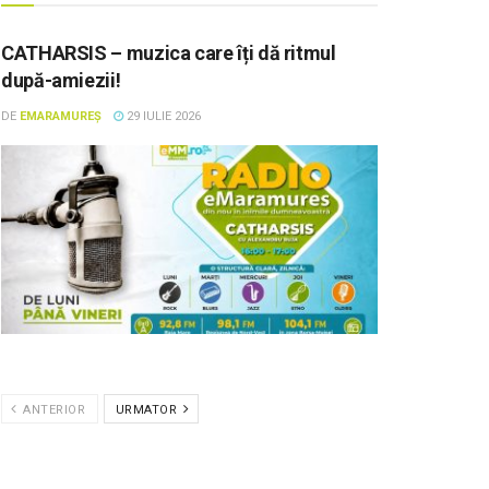
CATHARSIS – muzica care îți dă ritmul
după-amiezii!
DE
EMARAMUREȘ
29 IULIE 2026
ANTERIOR
URMATOR