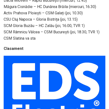
Dacia Mioveni – Rapid București (miercuri, 12.45)
Măgura Cisnădie – HC Dunărea Brăila (miercuri, 16.30)
Activ Prahova Ploiești – CSM Galați (joi, 10.30)
CSU Cluj Napoca – Gloria Bistrița (joi, 13.15)
SCM Gloria Buzău – HC Zalău (joi, 16.00, TVR 1)
SCM Râmnicu Vâlcea – CSM București (joi, 18.30, TVR 1)
CSM Slatina va sta
Clasament