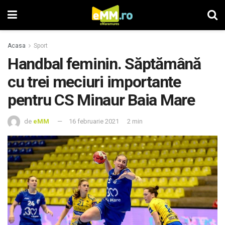
Acasa
Sport
Handbal feminin. Săptămână
cu trei meciuri importante
pentru CS Minaur Baia Mare
de
eMM
16 februarie 2021
2 min