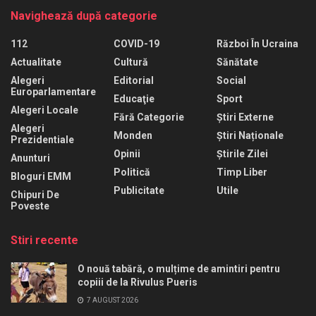
Navighează după categorie
112
COVID-19
Război În Ucraina
Actualitate
Cultură
Sănătate
Alegeri
Editorial
Social
Europarlamentare
Educaţie
Sport
Alegeri Locale
Fără Categorie
Știri Externe
Alegeri
Monden
Știri Naționale
Prezidentiale
Opinii
Știrile Zilei
Anunturi
Politică
Timp Liber
Bloguri EMM
Publicitate
Utile
Chipuri De
Poveste
Stiri recente
O nouă tabără, o mulțime de amintiri pentru
copiii de la Rivulus Pueris
7 AUGUST 2026