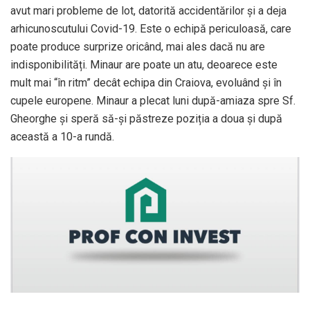
avut mari probleme de lot, datorită accidentărilor și a deja
arhicunoscutului Covid-19. Este o echipă periculoasă, care
poate produce surprize oricând, mai ales dacă nu are
indisponibilități. Minaur are poate un atu, deoarece este
mult mai “în ritm” decât echipa din Craiova, evoluând și în
cupele europene. Minaur a plecat luni după-amiaza spre Sf.
Gheorghe și speră să-și păstreze poziția a doua și după
această a 10-a rundă.