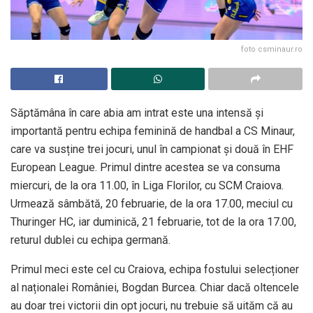
foto csminaur.ro
Săptămâna în care abia am intrat este una intensă și
importantă pentru echipa feminină de handbal a CS Minaur,
care va susține trei jocuri, unul în campionat și două în EHF
European League. Primul dintre acestea se va consuma
miercuri, de la ora 11.00, în Liga Florilor, cu SCM Craiova.
Urmează sâmbătă, 20 februarie, de la ora 17.00, meciul cu
Thuringer HC, iar duminică, 21 februarie, tot de la ora 17.00,
returul dublei cu echipa germană.
Primul meci este cel cu Craiova, echipa fostului selecționer
al naționalei României, Bogdan Burcea. Chiar dacă oltencele
au doar trei victorii din opt jocuri, nu trebuie să uităm că au