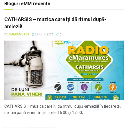
Bloguri eMM recente
CATHARSIS – muzica care îți dă ritmul după-
amiezii!
DE
EMARAMUREȘ
29 IULIE 2026
0
CATHARSIS – muzica care îți dă ritmul după-amiezii! În fiecare zi,
de luni până vineri, între orele 16:00 și 17:00,...