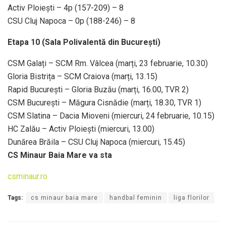
Activ Ploiești – 4p (157-209) – 8
CSU Cluj Napoca – 0p (188-246) – 8
Etapa 10 (Sala Polivalentă din București)
CSM Galați – SCM Rm. Vâlcea (marți, 23 februarie, 10.30)
Gloria Bistrița – SCM Craiova (marți, 13.15)
Rapid București – Gloria Buzău (marți, 16.00, TVR 2)
CSM București – Măgura Cisnădie (marți, 18.30, TVR 1)
CSM Slatina – Dacia Mioveni (miercuri, 24 februarie, 10.15)
HC Zalău – Activ Ploiești (miercuri, 13.00)
Dunărea Brăila – CSU Cluj Napoca (miercuri, 15.45)
CS Minaur Baia Mare va sta
csminaur.ro
Tags:
cs minaur baia mare
handbal feminin
liga florilor