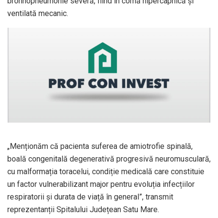
bronhopneumonie severă, fiind în comă hipercapnică și
ventilată mecanic.
„Menționăm că pacienta suferea de amiotrofie spinală,
boală congenitală degenerativă progresivă neuromusculară,
cu malformația toracelui, condiție medicală care constituie
un factor vulnerabilizant major pentru evoluția infecțiilor
respiratorii și durata de viață în general”, transmit
reprezentanții Spitalului Județean Satu Mare.