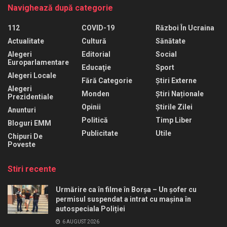
Navighează după categorie
112
COVID-19
Război În Ucraina
Actualitate
Cultură
Sănătate
Alegeri
Editorial
Social
Europarlamentare
Educaţie
Sport
Alegeri Locale
Fără Categorie
Știri Externe
Alegeri
Monden
Știri Naționale
Prezidentiale
Opinii
Știrile Zilei
Anunturi
Politică
Timp Liber
Bloguri EMM
Publicitate
Utile
Chipuri De
Poveste
Stiri recente
Urmărire ca în filme în Borșa – Un șofer cu
permisul suspendat a intrat cu mașina în
autospeciala Poliției
6 AUGUST 2026