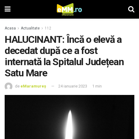
Acasa
Actualitate
112
HALUCINANT: Încă o elevă a
decedat după ce a fost
internată la Spitalul Județean
Satu Mare
de
eMaramureș
24 ianuarie 2023
1 min