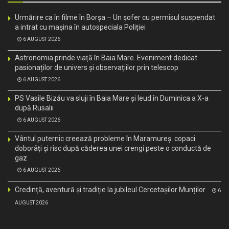
Urmărire ca în filme în Borșa – Un șofer cu permisul suspendat
a intrat cu mașina în autospeciala Poliției
6 AUGUST 2026
Astronomia prinde viață în Baia Mare. Eveniment dedicat
pasionaților de univers și observațiilor prin telescop
6 AUGUST 2026
PS Vasile Bizău va sluji în Baia Mare și Ieud în Duminica a X-a
după Rusalii
6 AUGUST 2026
Vântul puternic creează probleme în Maramureș: copaci
doborâți și risc după căderea unei crengi peste o conductă de
gaz
6 AUGUST 2026
Credință, aventură și tradiție la jubileul Cercetașilor Munților
6
AUGUST 2026