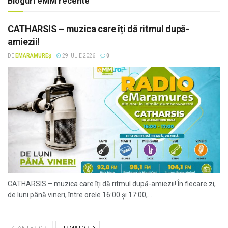
Bloguri eMM recente
CATHARSIS – muzica care îți dă ritmul după-
amiezii!
DE
EMARAMUREȘ
29 IULIE 2026
0
CATHARSIS – muzica care îți dă ritmul după-amiezii! În fiecare zi,
de luni până vineri, între orele 16:00 și 17:00,...