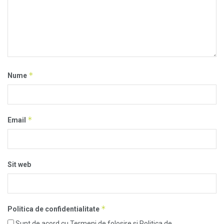
*
Nume
*
Email
Sit web
*
Politica de confidentialitate
Sunt de acord cu Termeni de folosire si Politica de