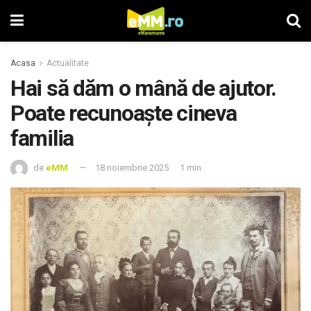
Acasa
Actualitate
Hai să dăm o mână de ajutor.
Poate recunoaște cineva
familia
de
eMM
18 noiembrie 2025
1 min