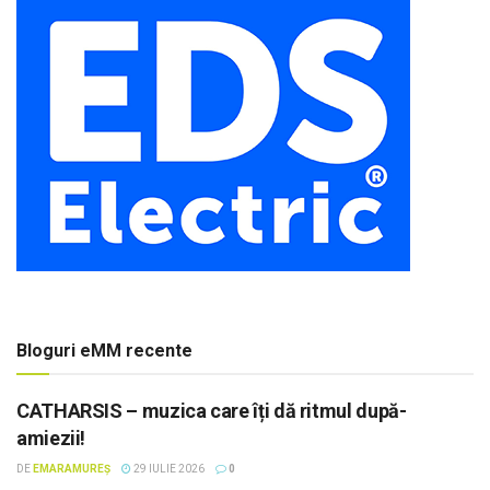
Bloguri eMM recente
CATHARSIS – muzica care îți dă ritmul după-
amiezii!
DE
EMARAMUREȘ
29 IULIE 2026
0