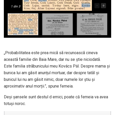
-
+
1
din 3
„Probabilitatea este prea micã sã recunoascã cineva
aceastã familie din Baia Mare, dar nu se știe niciodatã.
Este familia strãbunicului meu Kovács Pál. Despre mama și
bunica lui am gãsit anunțul mortuar, dar despre tatãl și
bunicul lui nu am gãsit nimic, doar numele lor ştiu și
aproximativ anul morții.”, spune femeia.
Deși șansele sunt destul d emici, poate că femeia va avea
totuși noroc.