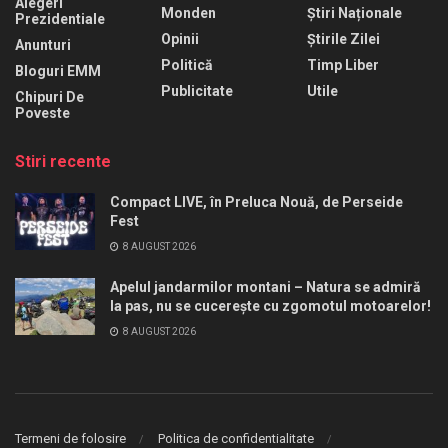
Alegeri
Monden
Știri Naționale
Prezidentiale
Opinii
Știrile Zilei
Anunturi
Politică
Timp Liber
Bloguri EMM
Publicitate
Utile
Chipuri De
Poveste
Stiri recente
Compact LIVE, în Preluca Nouă, de Perseide
Fest
8 AUGUST 2026
Apelul jandarmilor montani – Natura se admiră
la pas, nu se cucerește cu zgomotul motoarelor!
8 AUGUST 2026
Termeni de folosire
Politica de confidentialitate