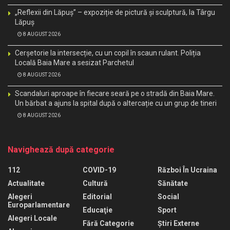
„Reflexii din Lăpuș” – expoziție de pictură și sculptură, la Târgu
Lăpuș
8 AUGUST 2026
Cerșetorie la intersecție, cu un copil în scaun rulant. Poliția
Locală Baia Mare a sesizat Parchetul
8 AUGUST 2026
Scandaluri aproape în fiecare seară pe o stradă din Baia Mare.
Un bărbat a ajuns la spital după o altercație cu un grup de tineri
8 AUGUST 2026
Navighează după categorie
112
COVID-19
Război În Ucraina
Actualitate
Cultură
Sănătate
Alegeri
Editorial
Social
Europarlamentare
Educaţie
Sport
Alegeri Locale
Fără Categorie
Știri Externe