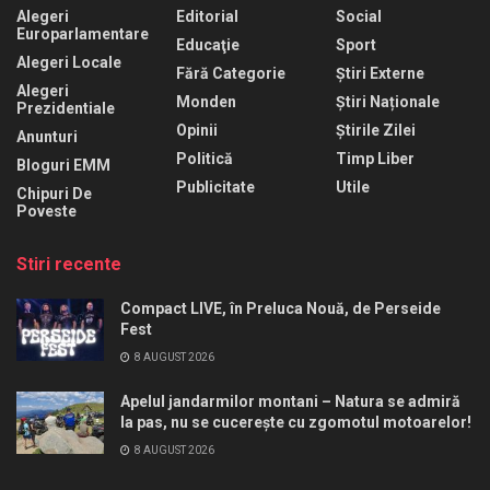
Alegeri
Editorial
Social
Europarlamentare
Educaţie
Sport
Alegeri Locale
Fără Categorie
Știri Externe
Alegeri
Monden
Știri Naționale
Prezidentiale
Opinii
Știrile Zilei
Anunturi
Politică
Timp Liber
Bloguri EMM
Publicitate
Utile
Chipuri De
Poveste
Stiri recente
Compact LIVE, în Preluca Nouă, de Perseide
Fest
8 AUGUST 2026
Apelul jandarmilor montani – Natura se admiră
la pas, nu se cucerește cu zgomotul motoarelor!
8 AUGUST 2026