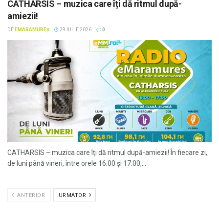
CATHARSIS – muzica care îți dă ritmul după-
amiezii!
DE
EMARAMUREȘ
29 IULIE 2026
0
CATHARSIS – muzica care îți dă ritmul după-amiezii! În fiecare zi,
de luni până vineri, între orele 16:00 și 17:00,...
ANTERIOR
URMATOR