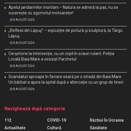
Apelul jandarmilor montani – Natura se admiră la pas, nu se
cucerește cu zgomotul motoarelor!
8 AUGUST 2026
„Reflexii din Lăpuș” – expoziție de pictură și sculptură, la Târgu
Lăpuș
8 AUGUST 2026
Cerșetorie la intersecție, cu un copil în scaun rulant. Poliția
Locală Baia Mare a sesizat Parchetul
8 AUGUST 2026
Scandaluri aproape în fiecare seară pe o stradă din Baia Mare.
Un bărbat a ajuns la spital după o altercație cu un grup de tineri
8 AUGUST 2026
Navighează după categorie
112
COVID-19
Război În Ucraina
Actualitate
Cultură
Sănătate