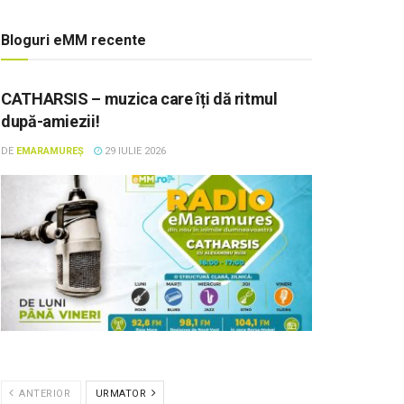
Bloguri eMM recente
CATHARSIS – muzica care îți dă ritmul
după-amiezii!
DE
EMARAMUREȘ
29 IULIE 2026
ANTERIOR
URMATOR