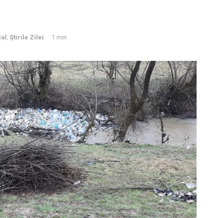
ial
,
Știrile Zilei
1 min