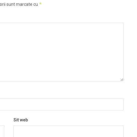
*
orii sunt marcate cu
Sit web