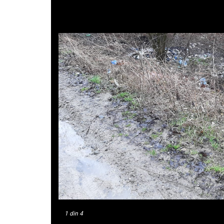
1
din 4