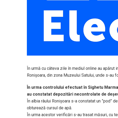
În urmă cu câteva zile în mediul online au apărut 
Ronișoara, din zona Muzeului Satului, unde s-au f
În urma controlului efectuat în Sighetu Marmaț
au constatat depozitări necontrolate de deș
În albia râului Ronișoara s-a constatat un ”pod” d
obturează cursul de apă.
În urma acestor verificări s-au trasat măsuri, cu t