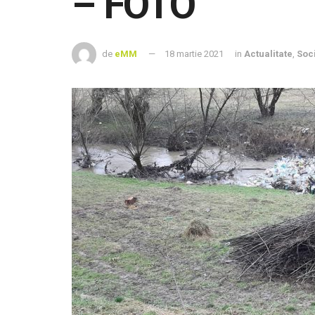
– FOTO
de
eMM
18 martie 2021
in
Actualitate
,
Soc