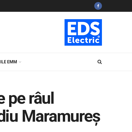
ILE EMM
 pe râul
ediu Maramureş