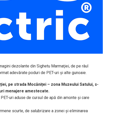
imagini dezolante din Sighetu Marmaţiei, de pe râul
ormat adevărate poduri de PET-uri și alte gunoaie.
iei, pe strada Mocăniței – zona Muzeului Satului, s-
euri menajere amestecate.
e PET-uri aduse de cursul de apă din amonte și care
ermene scurte, de salubrizare a zonei și eliminarea