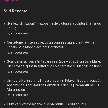
Stiri Recente
„Reflexii din Lăpuș” – expoziție de pictură și sculptură, la Târgu
Lăpuș
8 AUGUST 2026
Cerșetorie la intersecție, cu un copil în scaun rulant. Poliția
Locală Baia Mare a sesizat Parchetul
8 AUGUST 2026
Scandaluri aproape în fiecare seară pe o stradă din Baia Mare.
Un bărbat a ajuns la spital după o altercație cu un grup de tineri
8 AUGUST 2026
Un nou ofițer în prima linie a prevenirii. Răzvan Buda, proaspăt
absolvent al Facultății de Pompieri, a depus jurământul la ISU
Maramureș
8 AUGUST 2026
Cum va fi vremea până în septembrie – ANM anunță