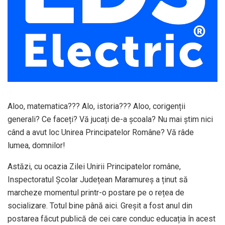
Aloo, matematica??? Alo, istoria??? Aloo, corigenții
generali? Ce faceți? Vă jucați de-a școala? Nu mai știm nici
când a avut loc Unirea Principatelor Române? Vă râde
lumea, domnilor!
Astăzi, cu ocazia Zilei Unirii Principatelor române,
Inspectoratul Școlar Județean Maramureș a ținut să
marcheze momentul printr-o postare pe o rețea de
socializare. Totul bine până aici. Greșit a fost anul din
postarea făcut publică de cei care conduc educația în acest