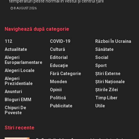
temperaturi peste normal în vestul și centrul țării
8 AUGUST 2026
Navighează după categorie
112
COVID-19
Război În Ucraina
Actualitate
Cultură
Sănătate
Alegeri
Editorial
Social
Europarlamentare
Educaţie
Sport
Alegeri Locale
Fără Categorie
Știri Externe
Alegeri
Monden
Știri Naționale
Prezidentiale
Opinii
Știrile Zilei
Anunturi
Politică
Timp Liber
Bloguri EMM
Publicitate
Utile
Chipuri De
Poveste
Stiri recente