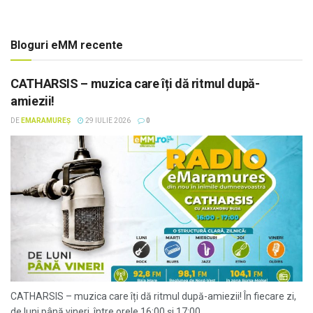
Bloguri eMM recente
CATHARSIS – muzica care îți dă ritmul după-
amiezii!
DE
EMARAMUREȘ
29 IULIE 2026
0
CATHARSIS – muzica care îți dă ritmul după-amiezii! În fiecare zi,
de luni până vineri, între orele 16:00 și 17:00,...