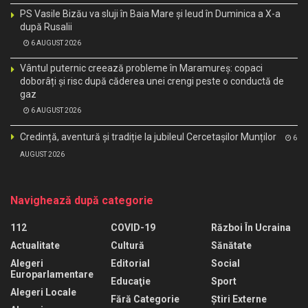
PS Vasile Bizău va sluji în Baia Mare și Ieud în Duminica a X-a
după Rusalii
6 AUGUST 2026
Vântul puternic creează probleme în Maramureș: copaci
doborâți și risc după căderea unei crengi peste o conductă de
gaz
6 AUGUST 2026
Credință, aventură și tradiție la jubileul Cercetașilor Munților
6
AUGUST 2026
Navighează după categorie
112
COVID-19
Război În Ucraina
Actualitate
Cultură
Sănătate
Alegeri
Editorial
Social
Europarlamentare
Educaţie
Sport
Alegeri Locale
Fără Categorie
Știri Externe