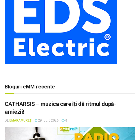
Bloguri eMM recente
CATHARSIS – muzica care îți dă ritmul după-
amiezii!
DE
EMARAMUREȘ
29 IULIE 2026
0