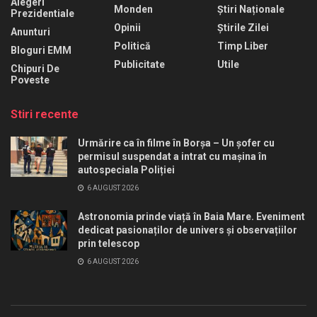
Alegeri
Monden
Știri Naționale
Prezidentiale
Opinii
Știrile Zilei
Anunturi
Politică
Timp Liber
Bloguri EMM
Publicitate
Utile
Chipuri De
Poveste
Stiri recente
Urmărire ca în filme în Borșa – Un șofer cu
permisul suspendat a intrat cu mașina în
autospeciala Poliției
6 AUGUST 2026
Astronomia prinde viață în Baia Mare. Eveniment
dedicat pasionaților de univers și observațiilor
prin telescop
6 AUGUST 2026