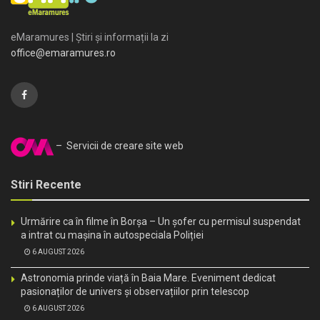
eMaramures | Știri și informații la zi
office@emaramures.ro
– Servicii de creare site web
Stiri Recente
Urmărire ca în filme în Borșa – Un șofer cu permisul suspendat
a intrat cu mașina în autospeciala Poliției
6 AUGUST 2026
Astronomia prinde viață în Baia Mare. Eveniment dedicat
pasionaților de univers și observațiilor prin telescop
6 AUGUST 2026