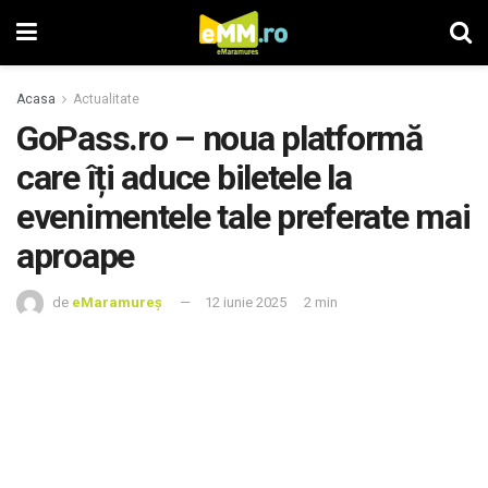
Acasa
Actualitate
GoPass.ro – noua platformă
care îți aduce biletele la
evenimentele tale preferate mai
aproape
de
eMaramureș
12 iunie 2025
2 min