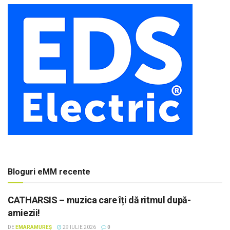
Bloguri eMM recente
CATHARSIS – muzica care îți dă ritmul după-
amiezii!
DE
EMARAMUREȘ
29 IULIE 2026
0