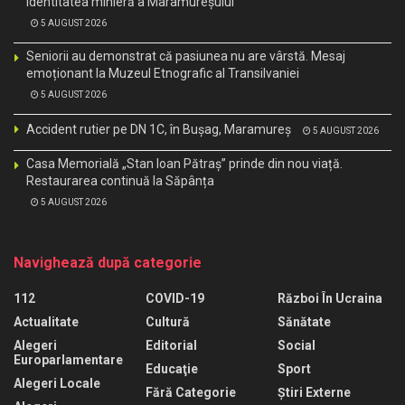
identitatea minieră a Maramureșului
5 AUGUST 2026
Seniorii au demonstrat că pasiunea nu are vârstă. Mesaj
emoționant la Muzeul Etnografic al Transilvaniei
5 AUGUST 2026
Accident rutier pe DN 1C, în Bușag, Maramureș
5 AUGUST 2026
Casa Memorială „Stan Ioan Pătraș” prinde din nou viață.
Restaurarea continuă la Săpânța
5 AUGUST 2026
Navighează după categorie
112
COVID-19
Război În Ucraina
Actualitate
Cultură
Sănătate
Alegeri
Editorial
Social
Europarlamentare
Educaţie
Sport
Alegeri Locale
Fără Categorie
Știri Externe