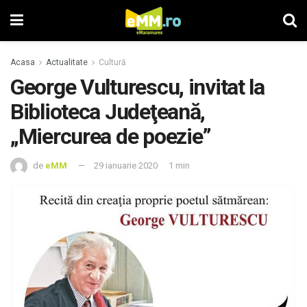
Acasa
Actualitate
Cultură
George Vulturescu, invitat la
Biblioteca Judeţeană,
„Miercurea de poezie”
de
eMM
29 ianuarie 2020
1 min