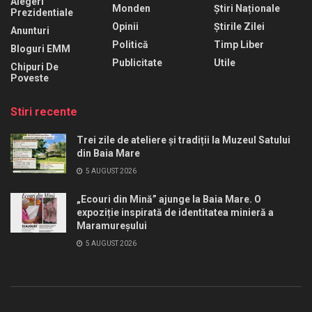
Alegeri
Monden
Știri Naționale
Prezidentiale
Opinii
Știrile Zilei
Anunturi
Politică
Timp Liber
Bloguri EMM
Publicitate
Utile
Chipuri De
Poveste
Stiri recente
Trei zile de ateliere și tradiții la Muzeul Satului
din Baia Mare
5 AUGUST 2026
„Ecouri din Mină” ajunge la Baia Mare. O
expoziție inspirată de identitatea minieră a
Maramureșului
5 AUGUST 2026